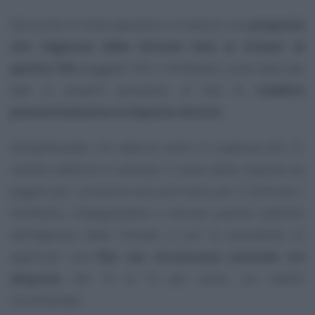
Dal punto di vista operativo si tratta di una
proposta
che l’Agenzia delle Entrate farà ai titolari di
partita IVA
(soggetti ISA e forfettari), sulla base dei
dati in proprio possesso, al fine di
stabilire
preventivamente le imposte dovute
.
Semplificando, chi aderirà entro la scadenza del 31
ottobre definirà in anticipo il conto delle imposte da
pagare per i prossimi due anni (solo per il 2024 per i
forfettari), impegnandosi a versare quanto stabilito
dall’Agenzia delle Entrate e con la possibilità di
applicare una
flat tax strutturata secondo tre
aliquote
, dal 10 al 15 per cento, sui redditi
incrementali.