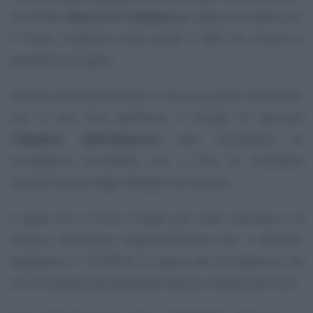
c’è tempo
fino al 31 ottobre
per aderire al patto con
il Fisco, scadenza sulla quale il MEF ha chiuso a
possibili proroghe.
Arrivati alle battute finali, e con un quadro normativo
che si può dire definitivo, è tempo di valutare
l’
impatto dell’adesione
allo strumento di
compliance introdotto con il fine di stimolare
l’assolvimento degli obblighi dichiarativi.
Il patto con il Fisco è stato più volte ritoccato e la
misura introdotta originariamente con il decreto
legislativo n. 13/2024, in vigore dal 22 febbraio, ha
ora un assetto decisamente diverso rispetto all’inizio.