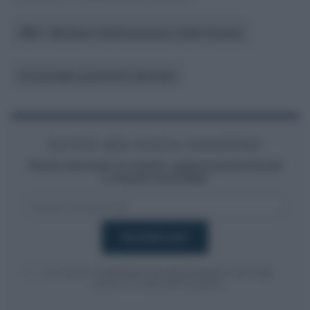
MEF - Ministero dell’Economia e delle Finanze
Concordato preventivo biennale
Iscriviti alla nostra newsletter
Resta informato su notizie, aggiornamenti fiscali
e moduli scaricabili!
Acconsento al
trattamento dei dati personali
ai sensi degli
articoli 13-14 del GDPR 2016/679.