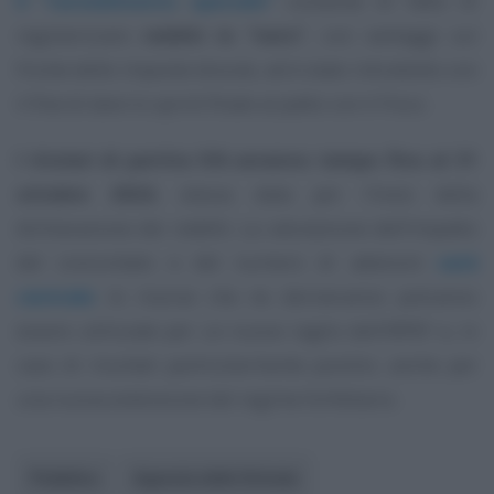
Il “ravvedimento speciale”
consente di fatto di
regolarizzare
redditi in “nero”
, con vantaggi sul
fronte delle imposte dovute, ed è stato introdotto con
il fine di dare lo sprint finale al patto con il Fisco.
I titolari di partita IVA avranno tempo fino al 31
ottobre 2024
, stessa data per l’invio della
dichiarazione dei redditi. La valutazione dell’impatto
del concordato e del numero di adesioni
sarà
centrale
: le risorse che ne deriveranno potranno
essere utilizzate per un nuovo taglio dell’IRPEF e, in
caso di risultati particolarmente positivi, anche per
una nuova estensione del regime forfettario.
Pubblico
Agenzia delle Entrate