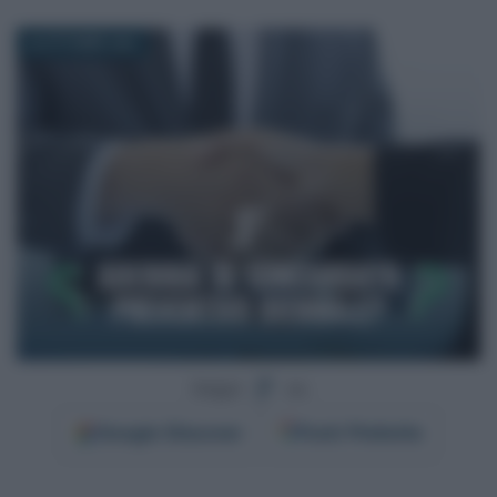
22 OTTOBRE 2024
Segui
su
Google
Discover
Fonti Preferite