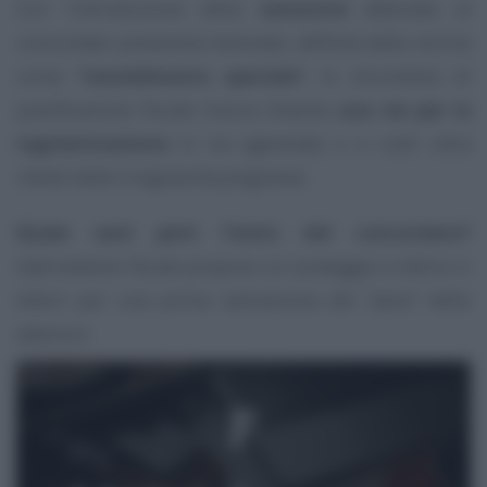
Con l’introduzione della
sanatoria
abbinata al
concordato preventivo biennale, definita dalla norma
come
“ravvedimento speciale”
, lo strumento di
pianificazione fiscale futura diventa
una via per la
regolarizzazione
in via agevolata e a costi ultra
ridotti delle irregolarità pregresse.
Quale sarà però l’esito del concordato?
Informazione Fiscale
propone un sondaggio a lettrici e
lettori per una prima valutazione del “peso” delle
adesioni.