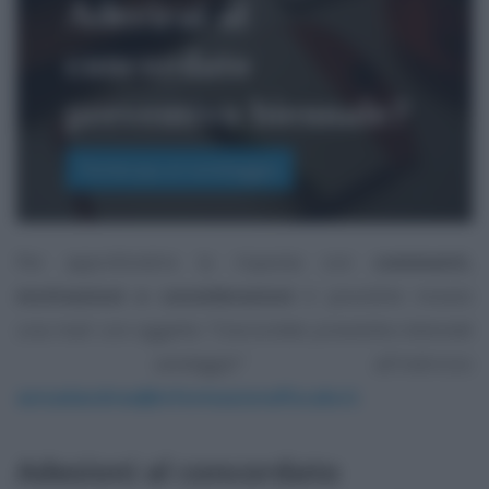
Aderirai al
concordato
preventivo biennale?
Partecipa al sondaggio
Per approfondire la risposta con
commenti,
motivazioni e considerazioni
è possibile inviare
una mail con oggetto
“Concordato preventivo biennale
- sondaggio”
all’indirizzo
annadandrea@informazionefiscale.it
.
Adesioni al concordato