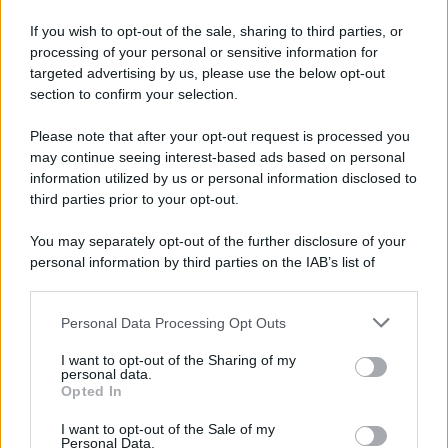
Regime forfettario al 26 per
cento?
If you wish to opt-out of the sale, sharing to third parties, or
processing of your personal or sensitive information for
targeted advertising by us, please use the below opt-out
section to confirm your selection.
Gianfranco Antico
-
19 APRILE 2025
DICHIARAZIONE DEI REDDITI
Please note that after your opt-out request is processed you
Il pane caldo può essere
may continue seeing interest-based ads based on personal
“evaso”
information utilized by us or personal information disclosed to
third parties prior to your opt-out.
Anna Maria D’Andrea
-
You may separately opt-out of the further disclosure of your
20 MARZO 2025
DICHIARAZIONE DEI REDDITI
personal information by third parties on the IAB’s list of
Tutti i bonus per chi vive in
downstream participants.
affitto
Personal Data Processing Opt Outs
This information may also be disclosed by us to third parties
on the IAB’s List of Downstream Participants that may further
I want to opt-out of the Sharing of my
disclose it to other third parties.
personal data.
Anna Maria D’Andrea
-
31 LUGLIO 2025
Opted In
DICHIARAZIONE DEI REDDITI
Please note that this website/app uses one or more Google
Partite IVA, come funziona la
services and may gather and store information including but
I want to opt-out of the Sale of my
“pagella fiscale”
Personal Data.
not limited to your visit or usage behaviour. You may click to