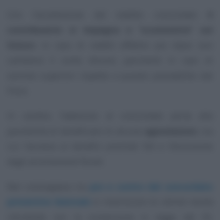
Con l’accettazione del reddito concordato
il
contribuente si impegna e “scommette” sul
futuro
: in caso di redditi effettivi più bassi non
cambierà il conto dovuto, parimenti in caso di
somme superiori rispetto a quanto prestabilito dal
Fisco.
In cambio, l’adesione al concordato porta alla
possibilità di beneficiare di alcune
agevolazioni
, tra
cui l’accesso ai benefici premiali ISA e l’esclusione
dagli accertamenti fiscali.
Nel contrappeso tra
pro e contro del concordato
preventivo biennale
si inseriscono le ultime novità
introdotte con la conversione in legge del DL