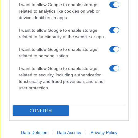
I want to allow Google to enable storage
related to analytics like cookies on web or
device identifiers in apps.
I want to allow Google to enable storage
Acconsento al
trattamento dei dati personali
ai sensi degli
related to functionality of the website or app.
articoli 13-14 del GDPR 2016/679.
I want to allow Google to enable storage
related to personalization.
I want to allow Google to enable storage
Informazione Fiscale S.r.l. - P.I. / C.F.: 13886391005
related to security, including authentication
Testata giornalistica iscritta presso il Tribunale di Velletri al n°
functionality and fraud prevention, and other
14/2018
|
Iscrizione ROC n. 31534/2018
user protection.
Redazione e contatti
|
Informativa sulla Privacy
Preferenze privacy
|
Whistleblowing
|
Codice Etico
|
Modello 231
|
ISO
9001:2015
CONFIRM
Data Deletion
Data Access
Privacy Policy
7