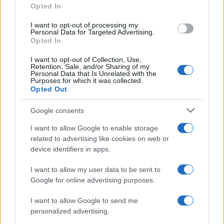
Opted In
grant or deny consent to Google and its third-party tags to
use your data for below specified purposes in below Google
I want to opt-out of processing my
consent section.
Domenico Catalano
-
Personal Data for Targeted Advertising.
10 SETTEMBRE 2024
DICHIARAZIONE DEI REDDITI
Opted In
Mutuo cointestato:
I want to opt-out of Collection, Use,
detrazione interessi passivi
Retention, Sale, and/or Sharing of my
anche nell’anno della
Personal Data that Is Unrelated with the
Purposes for which it was collected.
donazione
Opted Out
Google consents
I want to allow Google to enable storage
related to advertising like cookies on web or
device identifiers in apps.
Iscriviti alla nostra
NEWSLETTER
I want to allow my user data to be sent to
Google for online advertising purposes.
Resta informato su notizie, aggiornamenti fiscali
I want to allow Google to send me
e moduli scaricabili!
personalized advertising.