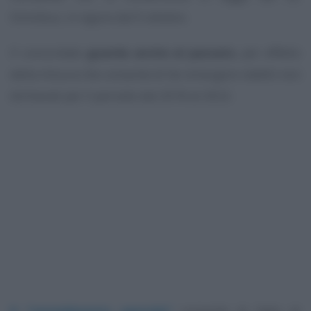
Omnibus, in vigore dal 9 ottobre.
Il concordato
guarda anche al passato
, per effetto
della misura che consente di far emergere redditi non
dichiarati per il periodo dal 2018 al 2022.