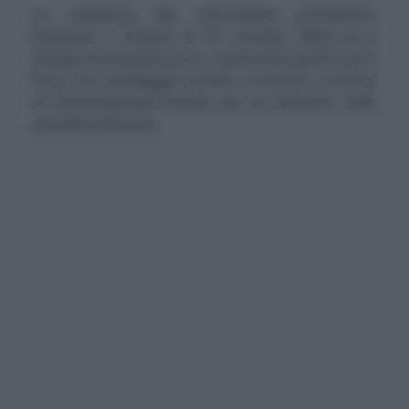
La scadenza del concordato preventivo
biennale è fissata al 31 ottobre 2024 ed è
tempo di valutare pro e contro del patto con il
Fisco. Un sondaggio rivolto a lettrici e lettori
di Informazione Fiscale per un bilancio sulle
possibili adesioni