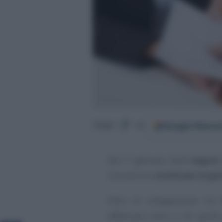
Google
Discov
Segui
su
Dal 1° gennaio 2026
negozi,
una serie di
novità per la ge
Oltre al collegamento tra
effettuare entro il 20 april