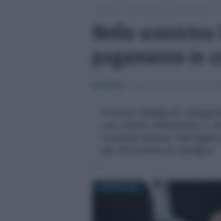
/
/
/
Fisco
Dichiarazioni e adempimenti
C
Nello scontrino
pagamento in c
Rosy D’Elia
-
COMUNICAZIONI IVA E SPESO
Il nuovo obbligo di collega
una chiara indicazione e cl
scontrini emessi. Dall'Agenz
per chi incassa un assegno
18 MARZO 2026