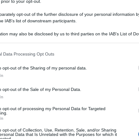
timo giorno lavorativo dello stesso
 prior to your opt-out.
se
rately opt-out of the further disclosure of your personal information by
he IAB’s list of downstream participants.
tion may also be disclosed by us to third parties on the IAB’s List of 
Circolare FAQ e casi
 that may further disclose it to other third parties.
risolti in materia di
collegamento tra POS e
 that this website/app uses one or more Google services and may gath
l Data Processing Opt Outs
including but not limited to your visit or usage behaviour. You may click 
registratore di cassa
 to Google and its third-party tags to use your data for below specifi
o opt-out of the Sharing of my personal data.
ogle consent section.
Academy: 18,30 €
In
VEDI SU ACADEMY
o opt-out of the Sale of my Personal Data.
In
to opt-out of processing my Personal Data for Targeted
gamento di un
ing.
In
ento commerciale?
o opt-out of Collection, Use, Retention, Sale, and/or Sharing
ersonal Data that Is Unrelated with the Purposes for which it
lected.