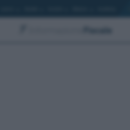
Lavoro
Moduli
Società
Bilancio
Academy