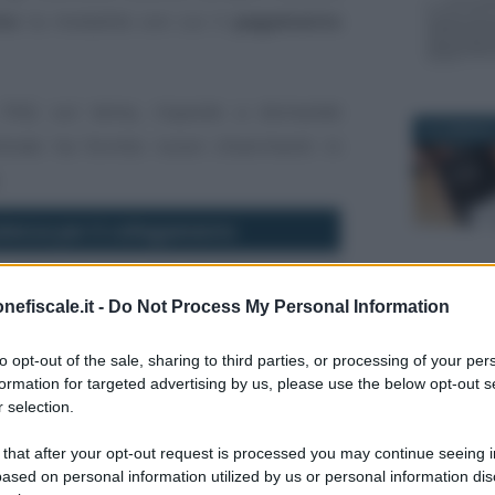
no
la modalità con cui il
pagamento
e FAQ sul tema, risposte a domande
26 GENNAIO
ntrate ha fornito nuovi chiarimenti in
denza per il collegamento
o 45 giorni dalla data di messa a
osizione del servizio online
nefiscale.it -
Do Not Process My Personal Information
6 FEBBRAIO
to opt-out of the sale, sharing to third parties, or processing of your per
formation for targeted advertising by us, please use the below opt-out s
 selection.
rtire dal 6° giorno del 2° mese
essivo alla data di effettiva
 that after your opt-out request is processed you may continue seeing i
ponibilità dello strumento ed entro
ased on personal information utilized by us or personal information dis
6 SETTEMB