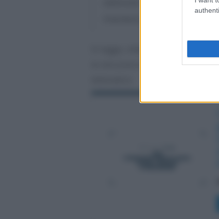
elettronici memorizzati, d
authenti
trasmessi giornalmente in fo
Si legge, infatti, nel
provvedimen
le istruzioni da seguire per coll
telematico.