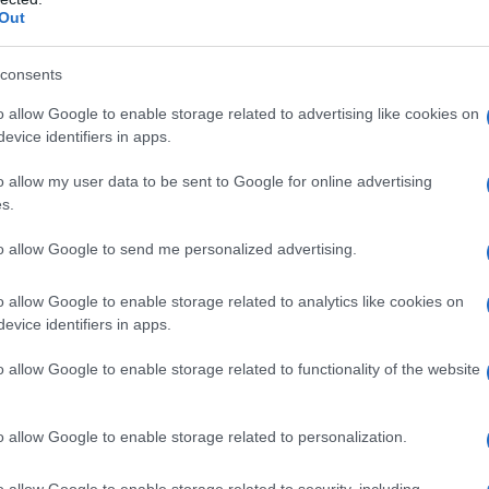
no, bancario o circolare
, gli esercenti
Out
to commerciale di aver ricevuto un
consents
o allow Google to enable storage related to advertising like cookies on
mento tra POS e cassa
, da effettuare
evice identifiers in apps.
isponibile dal 5 marzo scorso
, si
o allow my user data to be sent to Google for online advertising
ità di una assoluta
chiarezza
sulle
s.
ldare il conto
.
to allow Google to send me personalized advertising.
o allow Google to enable storage related to analytics like cookies on
dei dati dei pagamenti elettronici è
evice identifiers in apps.
 registrazione delle operazioni di
o allow Google to enable storage related to functionality of the website
lo strumento di certificazione dei
l documento commerciale le forme di
o allow Google to enable storage related to personalization.
ativo ammontare. I dati dei pagamenti
o allow Google to enable storage related to security, including