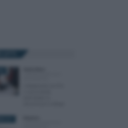
Ù LETTI
Alessio Mauro
-
026
COMUNICAZIONI IVA E
SPESOMETRO
Collegamento tra POS
e cassa tramite
intermediari: le
istruzioni per la delega
Redazione
-
BRE 2017
COMUNICAZIONI IVA E
SPESOMETRO