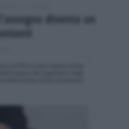
omunicazioni IVA e spesometro
 l’assegno diventa un
ontanti
METRO
meto tra POS e cassa impone anche
assificazione dei pagamenti negli
ia delle Entrate nuovi chiarimenti