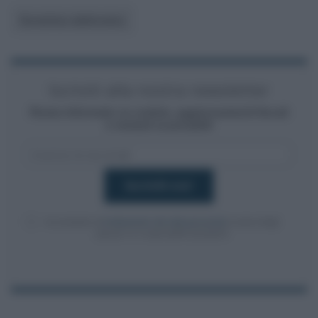
Scontrino elettronico
Iscriviti alla nostra newsletter
Resta informato su notizie, aggiornamenti fiscali
e moduli scaricabili!
Acconsento al
trattamento dei dati personali
ai sensi degli
articoli 13-14 del GDPR 2016/679.