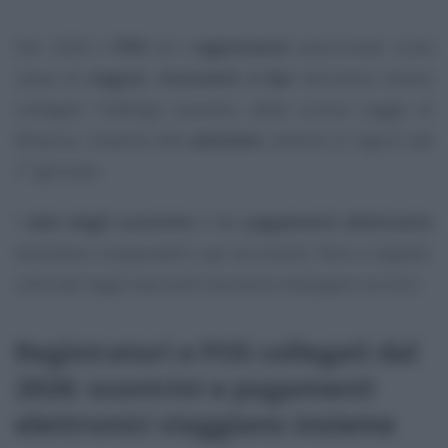
Dal 2026
i POS e i registratori
posizionati sulla
cassa di
negozi, ristoranti e bar
dovranno essere
collegati: l’obbligo previsto dalla scorsa Legge di
Bilancio, insieme alle
sanzioni
, entrerà in vigore dal
1° gennaio.
I
dati degli scontrini
e dei
pagamenti elettronici
diventano inseparabili e gli strumenti, fisici o digitali,
utilizzati dagli esercenti dovranno dialogare tra loro.
Registratori e POS collegati dal
2026: scontrini e pagamenti
elettronici viaggiano insieme