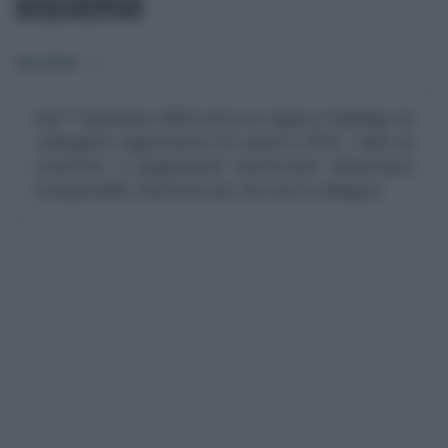
insieme
Rosy D’Elia
-
IVA
Dal 1° gennaio 2026 entra in vigore l'obbligo di
collegare registratori di cassa e POS: i dati di
scontrini e pagamenti elettronici diventano
inseparabili. Sanzioni per chi non si adegua