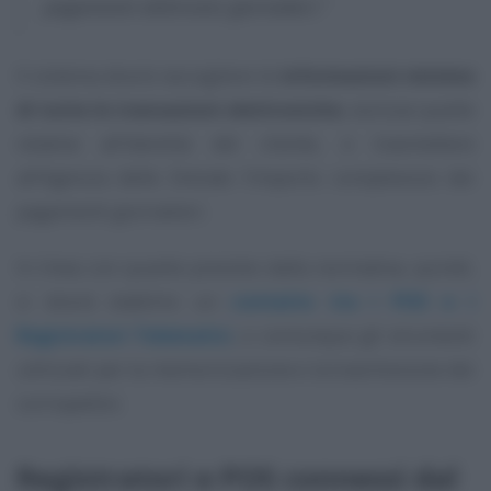
pagamenti elettronici giornalieri.”
Il sistema dovrà raccogliere le
informazioni minime
di tutte le transazioni elettroniche
, escluse quelle
relative all’identità del cliente, e trasmettere
all’Agenzia delle Entrate l’importo complessivo dei
pagamenti giornalieri.
In linea con quanto previsto dalla normativa, quindi,
si dovrà stabilire un
contatto tra i POS e i
Registratori Telematici
, o comunque gli strumenti
utilizzati per la memorizzazione e la trasmissione dei
corrispettivi.
Registratori e POS connessi dal