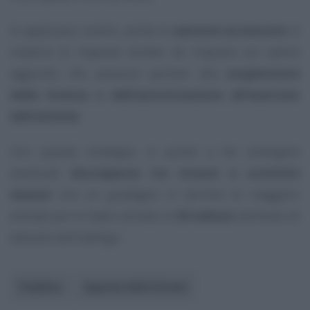
Si applicano, inoltre, anche le
sanzioni accessorie
in
materia di imposte dirette ed imposta sul valore
aggiunto che possono portare alla
sospensione
della licenza o dell’autorizzazione all’esercizio
dell’attività
.
Con questa strategia, si punta a far emergere
eventuali
discrepanze tra incassi e scontrini
emessi
con un
guadagno
in termini di maggiori
entrate per lo Stato stimato in
50 milioni
nell’anno di
debutto dell’obbligo.
Pubblico
Agenzia delle Entrate