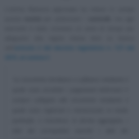
L’ultima Manovra approvata ha messo in campo
questa
novità
per potenziare i
controlli
, ma agli
esercenti è stato concesso un anno di tempo per
adeguarsi alla regola messa nero su bianco
nell’
articolo 2 del decreto legislativo n. 127 del
2015, al comma 3
.
“Lo strumento hardware o software mediante il
quale sono accettati i pagamenti elettronici è
sempre collegato allo strumento mediante il
quale sono registrati e memorizzati, in modo
puntuale, e trasmessi, in forma aggregata, i
dati dei corrispettivi nonché i dati dei