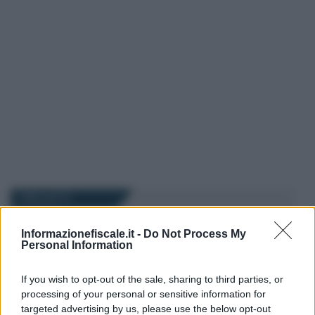
I PIÙ LETTI
Informazionefiscale.it -
Do Not Process My
Anna Maria D’Andrea
-
IVA
6 OTTOBRE 2021
Personal Information
Fatture elettroniche perse
per chi non ha aderito al
If you wish to opt-out of the sale, sharing to third parties, or
servizio di consultazione
processing of your personal or sensitive information for
targeted advertising by us, please use the below opt-out