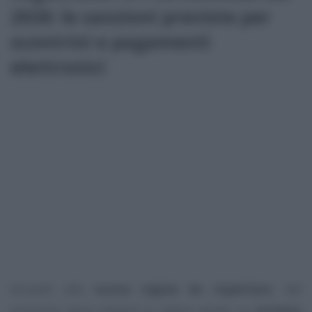
2026: le sanzioni previste per
scontrini e pagamenti
elettronici
Accanto alla
nuova regola da rispettare
, dal
prossimo anno entrerà in vigore anche un
sistema