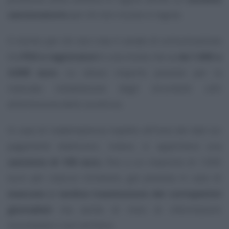
sanzionatorio
per chi non risulta in regola.
Il rischio per chi non crea il canale di comunicazione
tra
POS e registratori
è una multa che va
da 1.000 a
4.000 euro
. Lo stesso importo previsto per la
mancata installazione degli strumenti utili
all’emissione dello scontrino.
In caso di inadempienza rispetto all’invio dei dati sui
pagamenti elettronici, invece, si applicherà una
sanzione di 100 euro
, fino a un massimo di 1.000
euro per ciascun trimestre, già prevista in caso di
mancata o tardiva trasmissione dei corrispettivi
giornalieri
ma anche di invio di informazioni
incomplete o non veritiere.