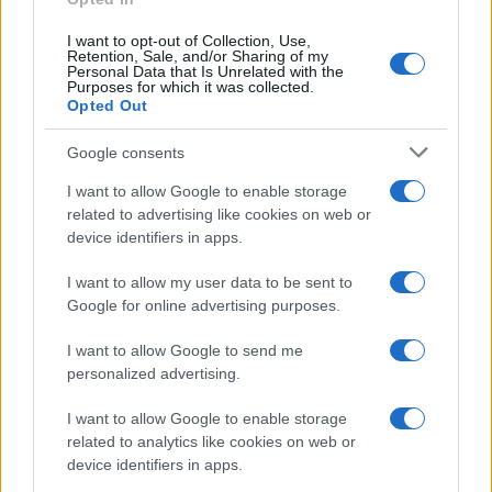
30 GENNAIO 2026
Fattura elettronica:
I want to opt-out of Collection, Use,
disponibile online il servizio
Retention, Sale, and/or Sharing of my
per modificare o inserire il
Personal Data that Is Unrelated with the
Purposes for which it was collected.
CUP
Opted Out
Google consents
I want to allow Google to enable storage
related to advertising like cookies on web or
device identifiers in apps.
Iscriviti alla nostra
NEWSLETTER
I want to allow my user data to be sent to
Google for online advertising purposes.
Resta informato su notizie, aggiornamenti fiscali
I want to allow Google to send me
e moduli scaricabili!
personalized advertising.
I want to allow Google to enable storage
related to analytics like cookies on web or
device identifiers in apps.