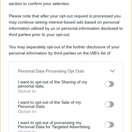
section to confirm your selection.
Sandra Pennacini
-
IVA
5 MAGGIO 2025
DURF: le operazioni non
Please note that after your opt-out request is processed you
imponibili non sono rilevanti
may continue seeing interest-based ads based on personal
information utilized by us or personal information disclosed to
third parties prior to your opt-out.
Redazione
-
IVA
You may separately opt-out of the further disclosure of your
16 NOVEMBRE 2018
personal information by third parties on the IAB’s list of
Fattura elettronica nella
downstream participants.
precompilata per le persone
fisiche
Personal Data Processing Opt Outs
This information may also be disclosed by us to third parties
on the IAB’s List of Downstream Participants that may further
I want to opt-out of the Sharing of my
disclose it to other third parties.
personal data.
Anna Maria D’Andrea
-
IVA
16 GIUGNO 2022
Opted In
Bollo fatture elettroniche, nel
Please note that this website/app uses one or more Google
DL Semplificazioni sale 5.000
services and may gather and store information including but
I want to opt-out of the Sale of my
euro l’importo per il rinvio
Personal Data.
not limited to your visit or usage behaviour. You may click to
Opted In
delle scadenze
grant or deny consent to Google and its third-party tags to
use your data for below specified purposes in below Google
I want to opt-out of processing my
consent section.
Personal Data for Targeted Advertising.
Alessio Mauro
-
IVA
Opted In