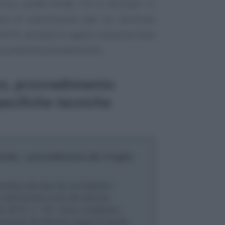
 (su canale cifrato TLS in versione 1.2
ma di trasmissione dati tra terminali
 SFTP, secondo le regole contenute nelle
 al presente provvedimento.
co, provvedimento
pecifiche tecniche
trate - provvedimento del 4 luglio
atica dei dati dei corrispettivi
i dell’articolo 6-ter del decreto
sto 2015, n. 127, come modificato
uinquies del decreto-legge 30 aprile