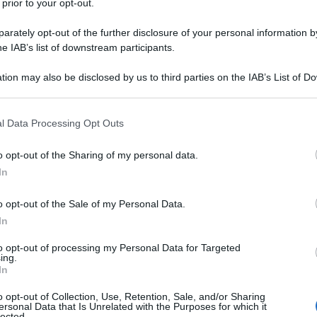
nire incontro ai
commercianti senza
 prior to your opt-out.
rately opt-out of the further disclosure of your personal information by
he IAB’s list of downstream participants.
o, pronte le
tion may also be disclosed by us to third parties on the IAB’s List of 
 corrispettivi
 that may further disclose it to other third parties.
 that this website/app uses one or more Google services and may gath
l Data Processing Opt Outs
including but not limited to your visit or usage behaviour. You may click 
 to Google and its third-party tags to use your data for below specifi
o opt-out of the Sharing of my personal data.
l
provvedimento dell’Agenzia delle
ogle consent section.
In
specifiche tecniche per l’invio
dei
ino elettronico
è ora pronto per l’avvio
o opt-out of the Sale of my Personal Data.
In
le
.
to opt-out of processing my Personal Data for Targeted
ing.
 2019 vengono individuate
tre diverse
In
dati dei
corrispettivi giornalieri
per i
o opt-out of Collection, Use, Retention, Sale, and/or Sharing
 di cassa telematico
.
ersonal Data that Is Unrelated with the Purposes for which it
lected.