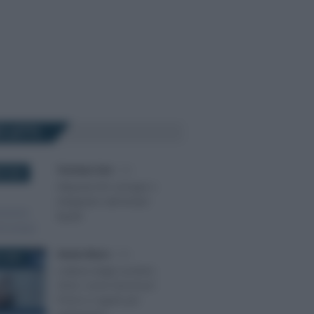
Ù LETTI
Tommaso Gavi
-
IVA
E 2024
Aliquota IVA sciroppi o
integratori alimentari
liquidi
Alessio Mauro
-
IVA
 2022
Lotteria degli scontrini
2022: come funziona?
Premi e regole per