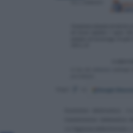
Google
Discov
Segui
su
Scontrino elettronico
, mo
trasmissione telematica de
dall’
Agenzia delle Entrate
co