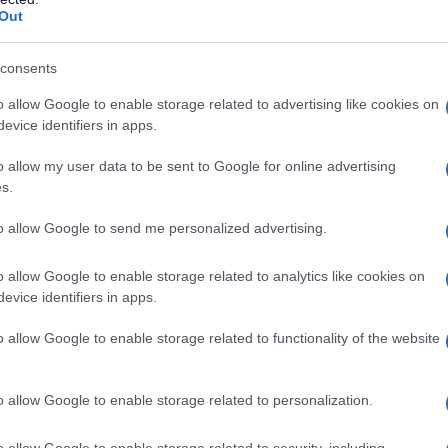
Out
consents
o allow Google to enable storage related to advertising like cookies on
evice identifiers in apps.
o allow my user data to be sent to Google for online advertising
s.
to allow Google to send me personalized advertising.
o allow Google to enable storage related to analytics like cookies on
ello scontrino elettronico dal 1° luglio
evice identifiers in apps.
 corrispettivi giornalieri mediante i
o allow Google to enable storage related to functionality of the website
isposizione gratuitamente dall’
Agenzia
area riservata del portale
“Fatture e
o allow Google to enable storage related to personalization.
o allow Google to enable storage related to security, including