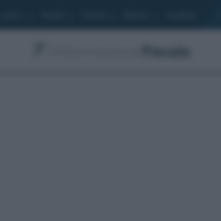
Lavoro
Moduli
Società
Bilancio
Academy