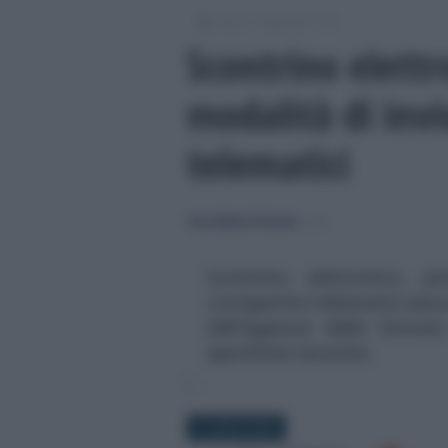
/
/
/
Fisco
Imposte
IVA
Scontrino elettr
modalità di invi
telematici
Anna Maria D’Andrea
-
IVA
Scontrino elettronico, pr
corrispettivi telematici sen
dell'Agenzia delle Entrat
specifiche tecniche.
5 LUGLIO 2019