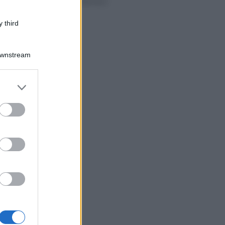
entro il 30 settembre
 third
Downstream
er and store
to grant or
ed purposes