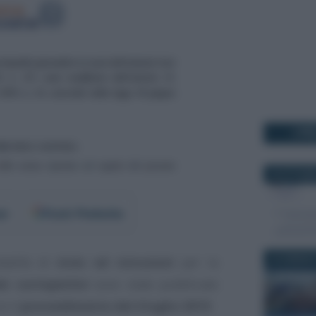
I PI
24 OTTOBR
er
Fonti Preferite
24 GENNAIO
dalità di
invio ed istruzioni
per la
i corrispettivi
sono state pubblicate
n il
provvedimento del 4 luglio 2019
.