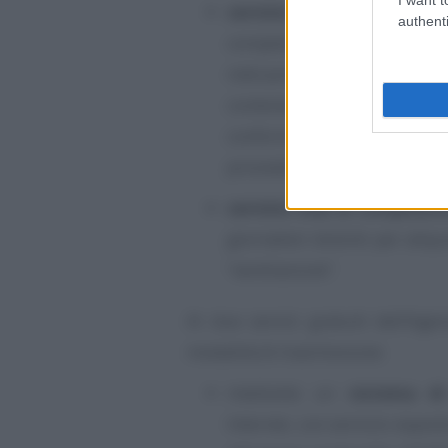
servizio di upload di un 
authenti
complessivi di una singola g
indicazione del regime di “v
contenente i file dei dati de
conformità alle specifi
provvedimento;
servizio web di compilazi
giornalieri distinti per ali
“ventilazione”.
Ai due servizi gratuiti dell’Age
modalità di trasmissione:
mediante un
sistema di
Internet, con servizio espos