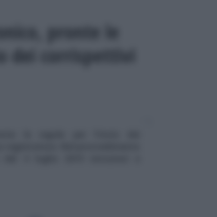
onico, pronte le
o dei corrispettivi
onte le regole per l'invio dei
za registratore. Nel provvedimento
e del 4 luglio 2019 istruzioni e