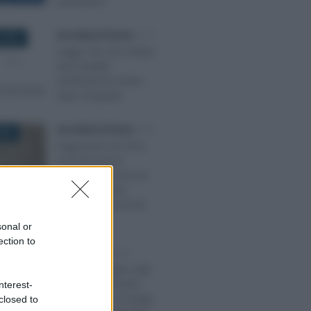
partecipare
Anna Maria D’Andrea
-
IVA
 2021
Legge 104, IVA ridotta
auto disabili:
certificazione anche
dopo l’acquisto
Anna Maria D’Andrea
-
IVA
2022
Pagamenti con POS,
comunicazione
giornaliera e incrocio
con gli scontrini:
ancora novità nel DL
PNRR
sonal or
ection to
Alessio Mauro
-
IVA
RE 2025
Imposta di bollo sulle
fatture elettroniche:
nterest-
istruzioni per chi paga
closed to