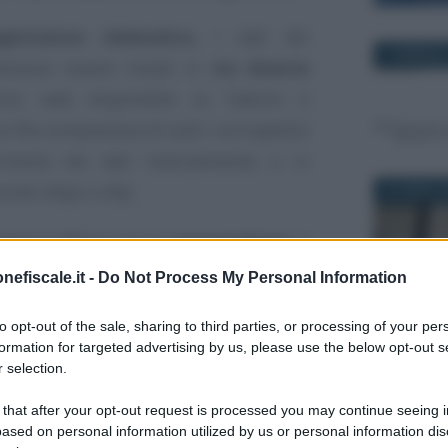
gistratore telematico
, i dati dei
2 FEBBRAIO
ranno essere inviati in
tre diverse
vizio web disponibile su Fatture e
n file comprensivo di tutti i corrispettivi
rimento dei dati manualmente, o in
ollo https o sftp.
22 APRILE 
lità di affidarsi ad un
intermediario
, il
tribuente copia della comunicazione
nefiscale.it -
Do Not Process My Personal Information
to opt-out of the sale, sharing to third parties, or processing of your per
formation for targeted advertising by us, please use the below opt-out s
ecniche
contenute nel
provvedimento
 selection.
2 SETTEMB
 trasmissione degli scontrini elettronici
 that after your opt-out request is processed you may continue seeing i
te in sede di conversione del Decreto
ased on personal information utilized by us or personal information dis