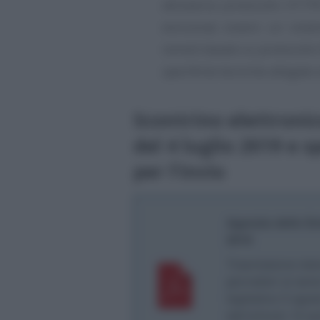
attraverso protocollo HTTPS
esclusiva) ovvero un siste
remoti basato su protocollo
specifiche tecniche allegate
Scontrino elettroni
del 4 luglio 2019 e s
per l’invio
Agenzia delle En
2019
Trasmissione telem
giornalieri ai sens
legislativo 5 ago
dall’articolo 12-q