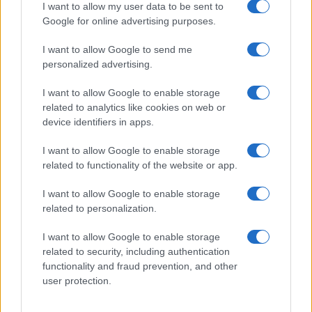
NEWSLETTER
I want to allow my user data to be sent to
Google for online advertising purposes.
Resta informato su notizie, aggiornamenti fiscali
I want to allow Google to send me
e moduli scaricabili!
personalized advertising.
I want to allow Google to enable storage
related to analytics like cookies on web or
device identifiers in apps.
I want to allow Google to enable storage
Acconsento al
trattamento dei dati personali
ai sensi degli
related to functionality of the website or app.
articoli 13-14 del GDPR 2016/679.
I want to allow Google to enable storage
related to personalization.
I want to allow Google to enable storage
Informazione Fiscale S.r.l. - P.I. / C.F.: 13886391005
related to security, including authentication
Testata giornalistica iscritta presso il Tribunale di Velletri al n°
functionality and fraud prevention, and other
14/2018
|
Iscrizione ROC n. 31534/2018
user protection.
Redazione e contatti
|
Informativa sulla Privacy