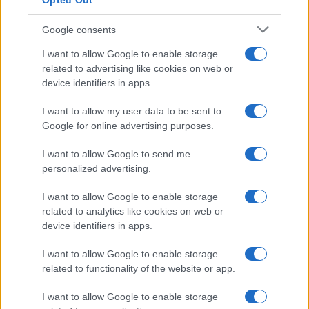
Opted Out
Google consents
I want to allow Google to enable storage
related to advertising like cookies on web or
device identifiers in apps.
Iscriviti alla nostra
NEWSLETTER
I want to allow my user data to be sent to
Google for online advertising purposes.
Resta informato su notizie, aggiornamenti fiscali
I want to allow Google to send me
e moduli scaricabili!
personalized advertising.
I want to allow Google to enable storage
related to analytics like cookies on web or
device identifiers in apps.
I want to allow Google to enable storage
Acconsento al
trattamento dei dati personali
ai sensi degli
related to functionality of the website or app.
articoli 13-14 del GDPR 2016/679.
I want to allow Google to enable storage