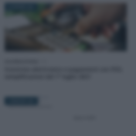
30 GIUGNO 2021
Anna Maria D’Andrea
-
IVA
Scontrino elettronico e pagamenti con POS,
semplificazioni dal 1° luglio 2021
14 MAGGIO 2021