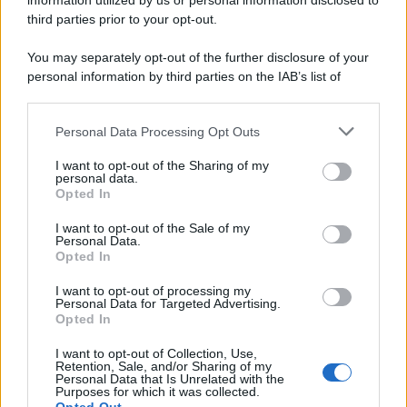
information utilized by us or personal information disclosed to
third parties prior to your opt-out.
Diego Denora
-
IMPOSTE
You may separately opt-out of the further disclosure of your
Accollo debito d’imposta e divieto di compensazione: istruzioni
personal information by third parties on the IAB’s list of
per il versamento con F24
downstream participants.
Personal Data Processing Opt Outs
This information may also be disclosed by us to third parties
Anna Maria D’Andrea
-
IVA
on the IAB’s List of Downstream Participants that may further
I want to opt-out of the Sharing of my
Scontrino elettronico e pagamenti con POS, semplificazioni dal
disclose it to other third parties.
personal data.
1° luglio 2021
Opted In
Please note that this website/app uses one or more Google
services and may gather and store information including but
I want to opt-out of the Sale of my
Personal Data.
not limited to your visit or usage behaviour. You may click to
Anna Maria D’Andrea
-
IMPOSTE
Opted In
grant or deny consent to Google and its third-party tags to
Compensazioni F24, utilizzo dei crediti oltre il limite prima della
use your data for below specified purposes in below Google
I want to opt-out of processing my
dichiarazione dei redditi 2021
consent section.
Personal Data for Targeted Advertising.
Opted In
I want to opt-out of Collection, Use,
Rosy D’Elia
-
IVA
Retention, Sale, and/or Sharing of my
Personal Data that Is Unrelated with the
Fatture elettroniche, il servizio di consultazione e la scadenza
Purposes for which it was collected.
infinita per l’adesione