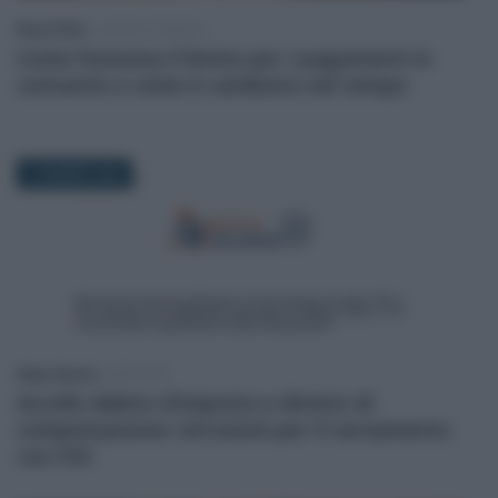
Rosy D’Elia
-
LEGGI E PRASSI
Come funziona il limite per i pagamenti in
contante e come è cambiato nel tempo
27 MARZO 2025
Diego Denora
-
IMPOSTE
Accollo debito d’imposta e divieto di
compensazione: istruzioni per il versamento
con F24