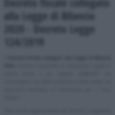
Decreto fiscale collegato
alla Legge di Bilancio
2020 - Decreto Legge
124/2019
Il
Decreto fiscale collegato alla Legge di Bilancio
2020
contiene il pacchetto di
“Disposizioni urgenti in
materia fiscale e per esigenze indifferibili”
che
intervengono, con delle modifiche o delle novità, nel
panorama normativo di riferimento per il Fisco
italiano.
Dalle nuove regole previste per favorire i pagamenti