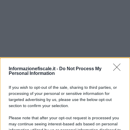
Informazionefiscale.it -
Do Not Process My
Personal Information
I PIÙ LETTI
If you wish to opt-out of the sale, sharing to third parties, or
processing of your personal or sensitive information for
targeted advertising by us, please use the below opt-out
section to confirm your selection.
Rosy D’Elia
-
LEGGI E PRASSI
Come funziona il limite per i pagamenti in contante e come è
Please note that after your opt-out request is processed you
cambiato nel tempo
may continue seeing interest-based ads based on personal