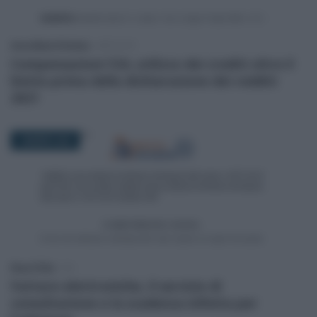
Anna Maria D’Andrea
-
IMPOSTE
Compensazioni F24, utilizzo dei crediti oltre il
limite prima della dichiarazione dei redditi
2021
1 MARZO 2021
Rosy D’Elia
-
IVA
Fatture elettroniche, il servizio di
consultazione e la scadenza infinita per