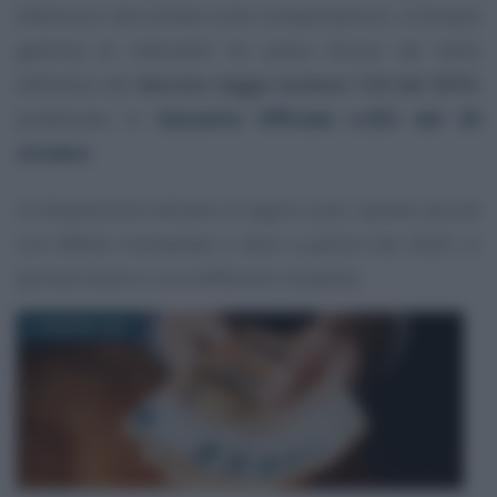
elettronici alla stretta sulle compensazioni, un’ampia
gamma di interventi ha preso forma nel testo
definitivo del
decreto legge numero 124 del 2019
,
pubblicato in
Gazzetta Ufficiale n.252 del 26
ottobre
.
Le disposizioni entrano in vigore a più riprese: alcune
con effetto immediato e altre a partire dal 2020, in
periodi diversi e con differenti modalità.
21 MAGGIO 2025