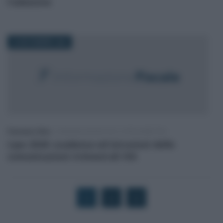
l’adesione
23 NOVEMBRE 2020
Francesco Oliva
-
COMUNICAZIONI IVA E SPESOMETRO
Lipe 2020: scadenza ed istruzioni delle
comunicazioni trimestrali IVA
1
2
3