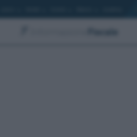
Lavoro
Moduli
Società
Bilancio
Academy