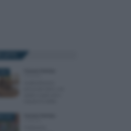
Ù LETTI
Francesco Rodorigo
-
2024
PENSIONI
Quattordicesima
pensionati 2024: a chi
spetta e quali sono i
requisiti di reddito
Francesco Rodorigo
-
RE 2025
PENSIONI
Tredicesima