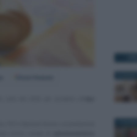
I PI
26 GIUGNO 
er
Fonti Preferite
e utile del 2026 per accedere all’
Ape
17 NOVEMB
ta 103 e Opzione Donna, la prestazione
esta l’unico canale di
pensionamento