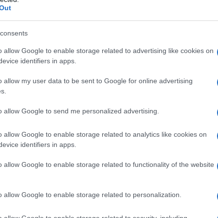
Out
consents
o allow Google to enable storage related to advertising like cookies on
evice identifiers in apps.
o allow my user data to be sent to Google for online advertising
s.
to allow Google to send me personalized advertising.
o allow Google to enable storage related to analytics like cookies on
evice identifiers in apps.
do:
o allow Google to enable storage related to functionality of the website
.
o allow Google to enable storage related to personalization.
ma finestra saranno accolte solamente
o allow Google to enable storage related to security, including