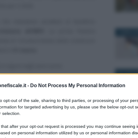
ile per il 2026.
ci che intendono accedere al beneficio
richiesta all’INPS
. La prima finestra
2 APRILE 2
anda di riconoscimento delle condizioni
erà il
31 marzo
.
in vigore negli anni scorsi.
29 LUGLIO 
: domanda entro il
nefiscale.it -
Do Not Process My Personal Information
ociale
to opt-out of the sale, sharing to third parties, or processing of your per
formation for targeted advertising by us, please use the below opt-out s
 selection.
 dalla Legge di Bilancio, l’
Ape Sociale
29 GIUGNO 
nel 2026 per il pensionamento anticipato
 that after your opt-out request is processed you may continue seeing i
ased on personal information utilized by us or personal information dis