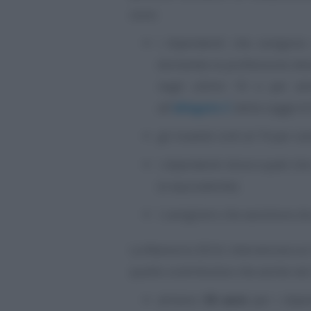
sono:
i dipendenti che svolgono
domanda la professione deve
negli ultimi 10 o per alm
all’
allegato C
della Legge di
gli invalidi civili al 74 per ce
i dipendenti disoccupati ch
(o equivalente);
i caregivers che assistono d
La Manovra 2024, intervenuta sul
quello contributivo che anche nel 
almeno
30 anni
per i dipend