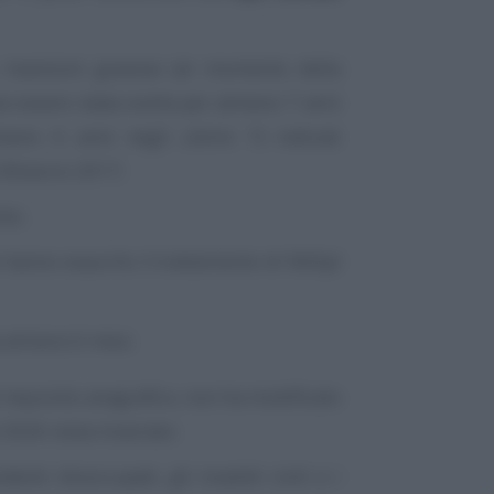
 mansioni gravose (al momento della
 essere stata svolta per almeno 7 anni
eno 6 anni negli ultimi 7) indicati
 Bilancio 2017;
nto;
e hanno esaurito il trattamento di NASpI
a almeno 6 mesi.
 requisito anagrafico, non ha modificato
2026 resta invariato:
enti disoccupati, gli invalidi civili e i