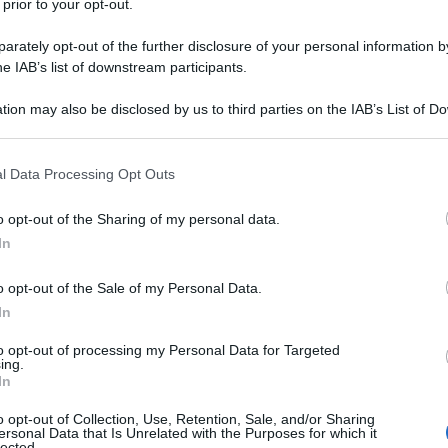
 prior to your opt-out.
ovato
Quota 103 e Opzione Donna
ma
rately opt-out of the further disclosure of your personal information by
pensionistico che permette di uscire dal
he IAB’s list of downstream participants.
 lavoratori e lavoratrici che non hanno
tion may also be disclosed by us to third parties on the IAB’s List of 
i per la pensione anticipata ordinaria o
 that may further disclose it to other third parties.
 that this website/app uses one or more Google services and may gath
l Data Processing Opt Outs
including but not limited to your visit or usage behaviour. You may click 
 to Google and its third-party tags to use your data for below specifi
o di un trattamento economico di
o opt-out of the Sharing of my personal data.
ogle consent section.
ia, o fino alla maturazione dei requisiti
In
o opt-out of the Sale of my Personal Data.
In
pe Sociale si può inviare dallo scorso
to opt-out of processing my Personal Data for Targeted
 anno, sono 3 le finestre a disposizione
ing.
In
iedere il riconoscimento delle condizioni
ne. La prima di queste si chiuderà il
31
o opt-out of Collection, Use, Retention, Sale, and/or Sharing
ersonal Data that Is Unrelated with the Purposes for which it
lected.