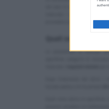
authenti
nel caso in cui siano rimasti fon
maturato i requisiti necessari
provvedere ad inviare la domanda 
Quali sono i requisit
La prestazione di anticipo pe
specifiche categorie di lavorato
maturato i
requisiti minimi
per l
Dopo l’intervento del 2024, i r
Sociale spetta a chi ha almeno
63
Quali sono allora le specifiche c
possono accedere al trattamento?