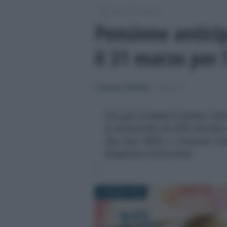
/
/
Lavoro
Pensioni
Pensione antic
il 31 marzo per 
Francesco Rodorigo
-
PENSIONI
Sta per scadere il primo ter
la domanda di APE Sociale 
dal sito INPS o tramite CA
Requisiti e istruzioni
16 MARZO 2026