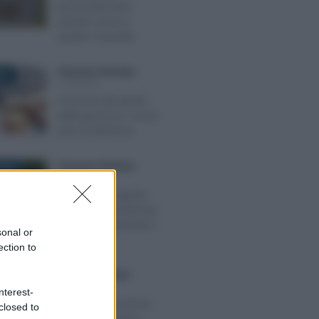
pensionati 2025:
quando arriva e
quanto si prende
Francesco Rodorigo
-
026
PENSIONI
Cessione del quinto
della pensione: i nuovi
tassi di interesse
Francesco Rodorigo
-
2025
PENSIONI
Pensioni: da agosto
stop ai pagamenti per
chi non ha dichiarato i
sonal or
redditi
ection to
Giuseppe Guarasci
-
2023
PENSIONI
nterest-
Avvisi INPS iscrizione
closed to
gestione separata