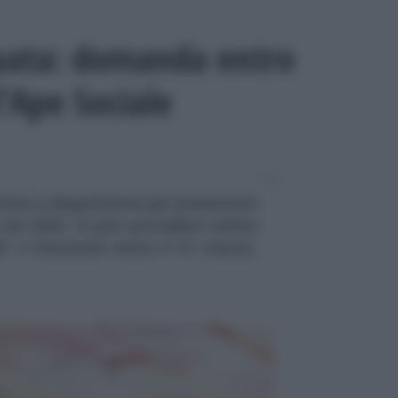
ipata: domanda entro
l’Ape Sociale
mine a disposizione per presentare
nel 2026. Si può procedere online
F e Patronati entro il 31 marzo.