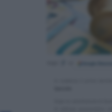
Google
Discov
Segui
su
In scadenza il primo termin
Speciale
.
Dopo la cancellazione di Quo
di anticipo pensionistico r