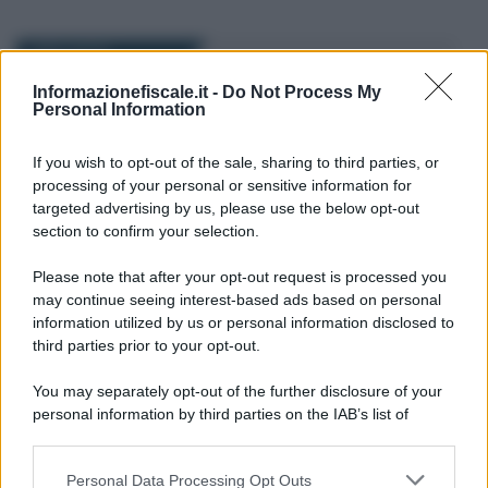
I PIÙ LETTI
Informazionefiscale.it -
Do Not Process My
Personal Information
Tommaso Gavi
-
IRES
19 GIUGNO 2023
Saldo e acconto IRES 2023:
dal calcolo alla scadenza
If you wish to opt-out of the sale, sharing to third parties, or
processing of your personal or sensitive information for
targeted advertising by us, please use the below opt-out
section to confirm your selection.
Rosy D’Elia
-
IRES
9 DICEMBRE 2024
Please note that after your opt-out request is processed you
Novità sull’IRES? La priorità è
may continue seeing interest-based ads based on personal
il ripristino dell’ACE
information utilized by us or personal information disclosed to
third parties prior to your opt-out.
You may separately opt-out of the further disclosure of your
Giovambattista Palumbo
-
IRES
14 LUGLIO 2024
personal information by third parties on the IAB’s list of
Transfer pricing, tra valore
downstream participants.
normale e principio di libera
concorrenza
Personal Data Processing Opt Outs
This information may also be disclosed by us to third parties