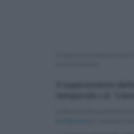
Di seguito, la sintesi tecnica dei 
di ammortamento:
Il superamento dell
temporale c.d. “Li
A differenza delle precedenti edi
di tolleranza
per i versamenti tar