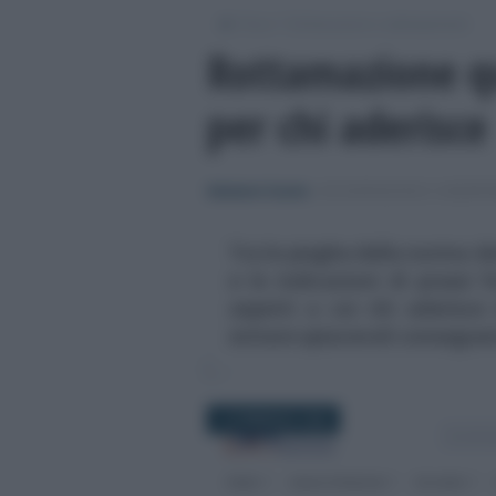
/
/
Fisco
Dichiarazioni e adempimenti
Rottamazione qu
per chi aderisce
Salvatore Cuomo
-
DICHIARAZIONI E ADEMPI
Tra le pieghe della norma de
e le indicazioni di prassi 
aspetti a cui chi aderisc
evitare spiacevoli consegue
14 FEBBRAIO 2026