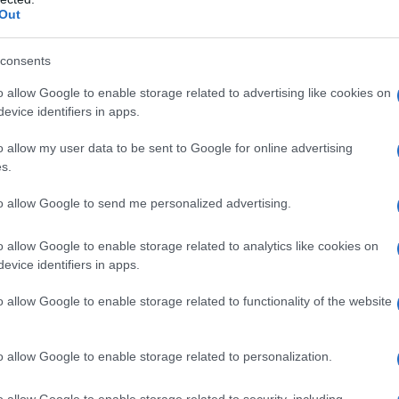
Out
consents
ti alla nostra
o allow Google to enable storage related to advertising like cookies on
wsletter
evice identifiers in apps.
rmato su notizie,
o allow my user data to be sent to Google for online advertising
ti fiscali e moduli
s.
aricabili!
to allow Google to send me personalized advertising.
o allow Google to enable storage related to analytics like cookies on
evice identifiers in apps.
al
trattamento dei dati
o allow Google to enable storage related to functionality of the website
ensi degli articoli 13-14 del
DPR 2016/679.
o allow Google to enable storage related to personalization.
o allow Google to enable storage related to security, including