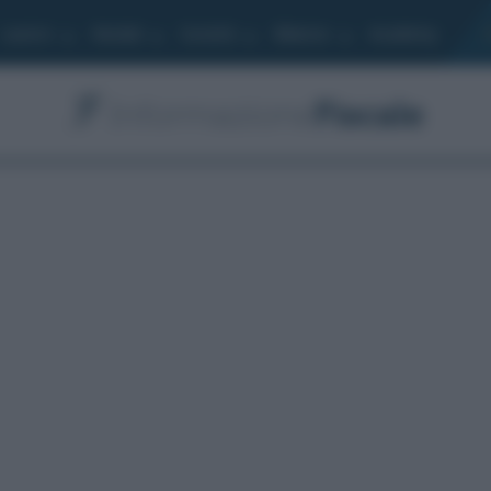
Lavoro
Moduli
Società
Bilancio
Academy