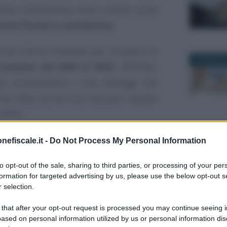
 della rottamazione delle cartelle come
zione fiscale e contributiva
.
forse ultima chiamata per chiudere le
24 LUGLIO 
scossione dal 2000 al 2023
, offrendo,
da accertamento, i due vantaggi che
fina dalla prima sua edizione targata
 2016:
liminando tutto il carico accessorio di
nefiscale.it -
Do Not Process My Personal Information
30 MARZO 2
pesso raddoppia l’importo iniziale del
ale, come se il tempo non fosse passato;
to opt-out of the sale, sharing to third parties, or processing of your per
formation for targeted advertising by us, please use the below opt-out s
ie al meccanismo dei due errori concessi
 selection.
 lo Stato smette di essere una sorta di
 that after your opt-out request is processed you may continue seeing i
i ritardi di pochi giorni e diventa un
ased on personal information utilized by us or personal information dis