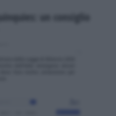
inquies: un consiglio
MENTI
ttata dalla Legge di Bilancio 2026
fornite dall’Ader emergono alcuni
e deve fare molta attenzione per
nze