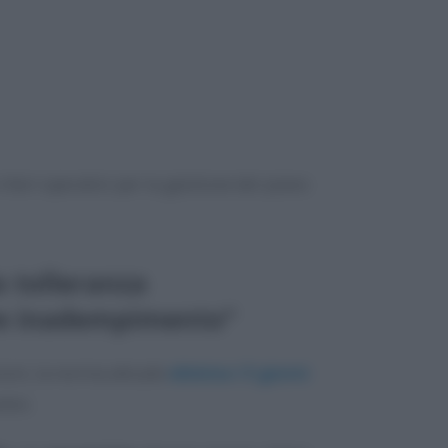
criteri operativi per la gestione del piano
a tolleranza
eve inadempimento”
zioni, la norma attuale
elimina i 5 giorni
divi.