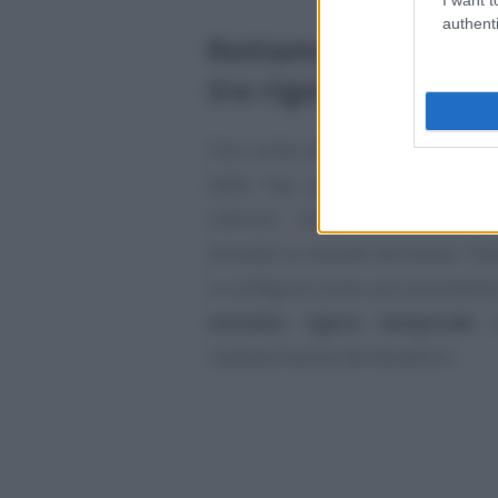
authenti
Rottamazione delle c
tra rigore e flessibil
Cosi come definita dalla
Legge 
dalle Faq pubblicate dall’
Agen
ulteriori indicazioni desumibil
durante la recente kermesse Tel
si configura come uno strumento 
estremo rigore temporale
c
mantenimento del beneficio.