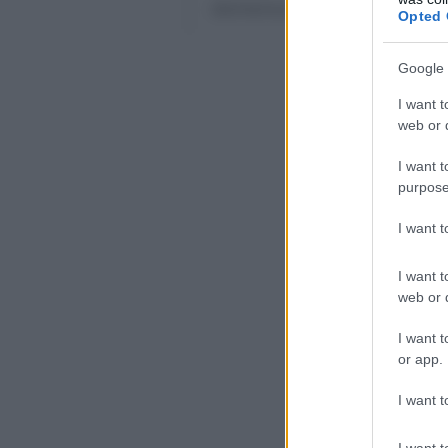
domenica alle 13.00
Opted 
Google 
Iscrivi
I want t
ne
web or d
Resta info
I want t
aggiornamen
purpose
sc
I want 
I want t
web or d
Acconsento 
I want t
personali
ai s
G
or app.
I want t
I want t