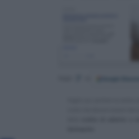
Google
Discov
Segui
su
Voglio qui portare la vostra 
conto che devono essere ben 
della
scelta di aderire o 
Quinquies
.