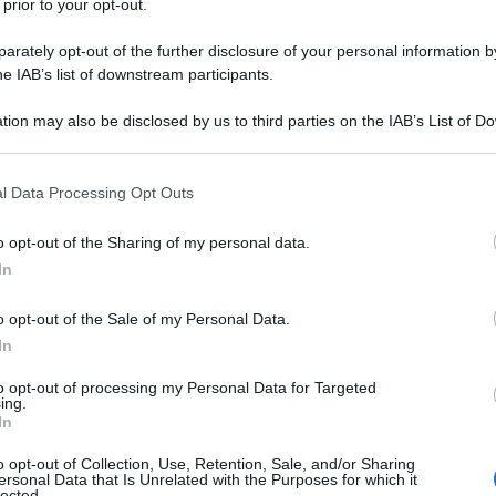
 prior to your opt-out.
azionare il rientro in base alle reali
11 OTTOBR
ribuente.
rately opt-out of the further disclosure of your personal information by
he IAB’s list of downstream participants.
ria posizione e, pensando ad imprese e
tion may also be disclosed by us to third parties on the IAB’s List of 
tà di tornare in possesso di un DURC
 that may further disclose it to other third parties.
enamente nel proprio mercato di
 that this website/app uses one or more Google services and may gath
l Data Processing Opt Outs
pendenze pregresse, diluite nel maggior
including but not limited to your visit or usage behaviour. You may click 
 to Google and its third-party tags to use your data for below specifi
 fino a 9 anni.
o opt-out of the Sharing of my personal data.
ogle consent section.
In
gli aggiornamenti gratuiti di
o opt-out of the Sale of my Personal Data.
In
ria di ultime agevolazioni e novità
to opt-out of processing my Personal Data for Targeted
rici e lettori interessati possono
ing.
In
e alla nostra newsletter
, un
o opt-out of Collection, Use, Retention, Sale, and/or Sharing
giorno via email dal lunedì alla
ersonal Data that Is Unrelated with the Purposes for which it
lected.