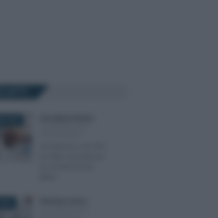
Ù LETTI
Anna Maria D’Andrea
-
RE 2022
DICHIARAZIONI E
ADEMPIMENTI
Sismabonus: che fine
ha fatto il portale per
la comunicazione
ENEA?
Gianfranco Antico
-
2023
DICHIARAZIONI E
ADEMPIMENTI