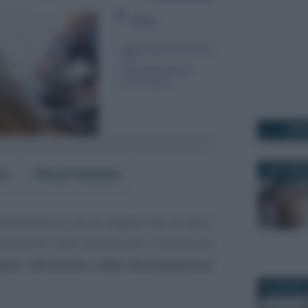
I PI
3 SETTEMB
er
Fonti Preferite
attenzione su alcuni aspetti non di poco
ponderati nella valutazione complessiva
meno all’istituto della Rottamazione
22 GIUGNO 