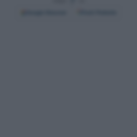
Segui
su
Google
Discover
Fonti Preferite