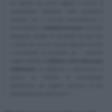
più agevole per questi soggetti il servizio di
consultazione telematica delle planimetrie
catastali, con il presente provvedimento si
incrementano le
modalità di accesso
al servizio
allargando l’ambito di operatività ad ogni atto
o attività per cui si è ricevuto apposito incarico
e prevedendo la possibilità, per i medesimi
soggetti abilitati, di
abilitare a loro volta propri
collaboratori
ad effettuare e sottoscrivere in
proprio la richiesta di consultazione
nell’interesse dei soggetti medesimi al fine
dell’espletamento dell’incarico”
.