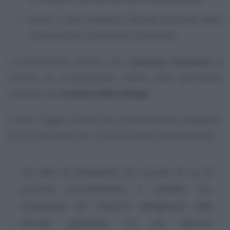
notaio o altro pubblico ufficiale incaricato della
stipula di atti concernenti l’immobile.
I professionisti devono, poi,
revocare l’accesso
al
sistema di consultazione online delle perimetrie
catastali allo
scadere della delega
.
Come si legge nel testo del provvedimento, bisognerà
ancora attendere per usufruire delle novità previste:
“La data di attivazione del servizio di cui al
presente provvedimento è stabilita con
comunicato del Direttore dell’Agenzia delle
entrate, pubblicato sul sito internet