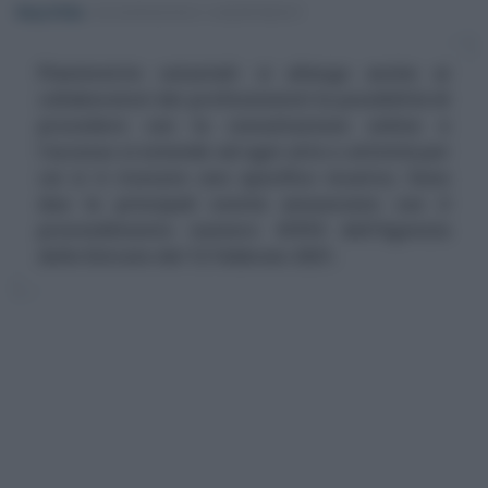
Rosy D’Elia
-
DICHIARAZIONI E ADEMPIMENTI
Planimetrie catastali: si allarga anche ai
collaboratori dei professionisti la possibilità di
procedere con la consultazione online e
l'accesso si estende ad ogni atto o attività per
cui si è ricevuto uno specifico incarico. Sono
due le principali novità annunciate con il
provvedimento numero 41910 dell'Agenzia
delle Entrate del 12 febbraio 2021.