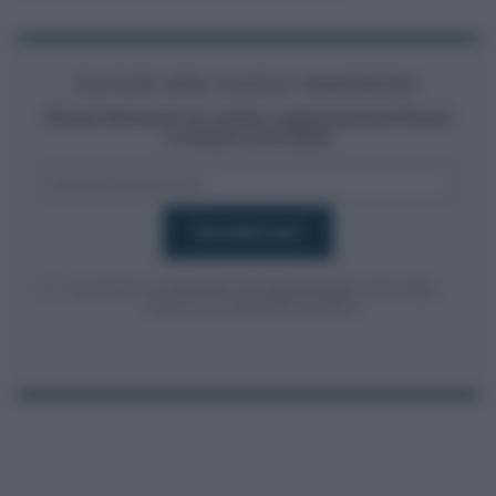
Iscriviti alla nostra newsletter
Resta informato su notizie, aggiornamenti fiscali
e moduli scaricabili!
Acconsento al
trattamento dei dati personali
ai sensi degli
articoli 13-14 del GDPR 2016/679.