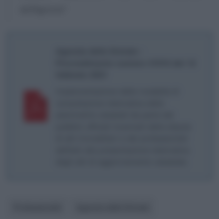
dell’Agenzia”
.
Agenzia delle Entrate -
Provvedimento numero 41910 del 12
febbraio 2021
Implementazione delle modalità di
consultazione telematica delle
planimetrie catastali da parte dei
pubblici ufficiali incaricati della stipula
di atti immobiliari e dei professionisti
abilitati alla presentazione telematica
degli atti di aggiornamento catastale.
Professionisti
Agenzia delle Entrate