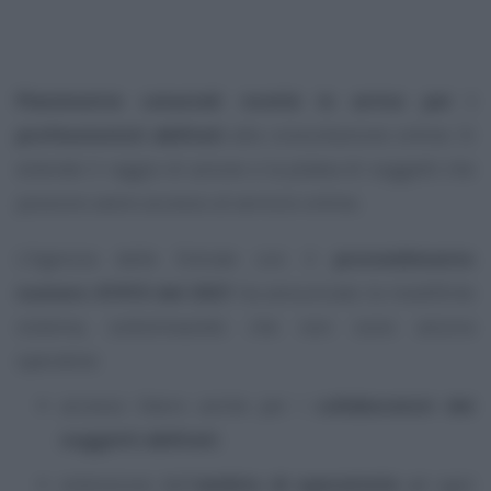
Planimetrie catastali
:
novità in arrivo per i
professionisti abilitati
alla consultazione online. Si
estende il raggio di azione e la platea di soggetti che
possono avere accesso al servizio online.
L’Agenzia delle Entrate con il
provvedimento
numero 41910 del 2021
ha annunciato le modifiche
sistema, sottolineando che non sono ancora
operative:
accesso libero anche per i
collaboratori dei
soggetti abilitati
;
estensione dell’
ambito di operatività
ad ogni