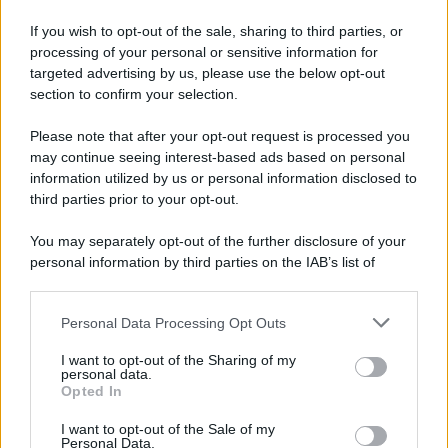
ADEMPIMENTI
If you wish to opt-out of the sale, sharing to third parties, or
Con un taglio IRPEF efficace
processing of your personal or sensitive information for
si finanziano più di 5 anni di
targeted advertising by us, please use the below opt-out
reddito di libertà
section to confirm your selection.
Please note that after your opt-out request is processed you
Rosy D’Elia
-
11 OTTOBRE 2023
may continue seeing interest-based ads based on personal
DICHIARAZIONI E
ADEMPIMENTI
information utilized by us or personal information disclosed to
third parties prior to your opt-out.
Pagamento rottamazione
quater con addebito delle
You may separately opt-out of the further disclosure of your
rate su conto corrente: le
personal information by third parties on the IAB’s list of
istruzioni
downstream participants.
Personal Data Processing Opt Outs
This information may also be disclosed by us to third parties
Alessio Mauro
-
10 LUGLIO 2025
DICHIARAZIONI E
on the IAB’s List of Downstream Participants that may further
I want to opt-out of the Sharing of my
ADEMPIMENTI
disclose it to other third parties.
personal data.
Dagli avvisi alle cartelle,
Opted In
Please note that this website/app uses one or more Google
tramite CIVIS l’Agenzia
services and may gather and store information including but
dell’Entrate risponde entro 5
I want to opt-out of the Sale of my
Personal Data.
not limited to your visit or usage behaviour. You may click to