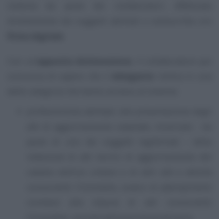
sistema da parte dei collaboratori, effettuata
direttamente dai soggetti abilitati e sottoscritta con
firma digitale
.
Con un’
apposita dichiarazione
, il collaboratore poi
comunica di sapere che il
delegante
rientra in una
delle categorie che hanno accesso al sistema:
professionista abilitato alla presentazione degli
atti di aggiornamento catastale, incaricato - da
parte di uno dei soggetti legittimati - della
redazione di atti tecnici di aggiornamento del
catasto edilizio urbano o di altri atti e attività
concernenti l’immobile, ovvero di adempimenti
connessi alla stipula di atti concernenti
l’immobile, nonché dall’autorità giudiziaria;