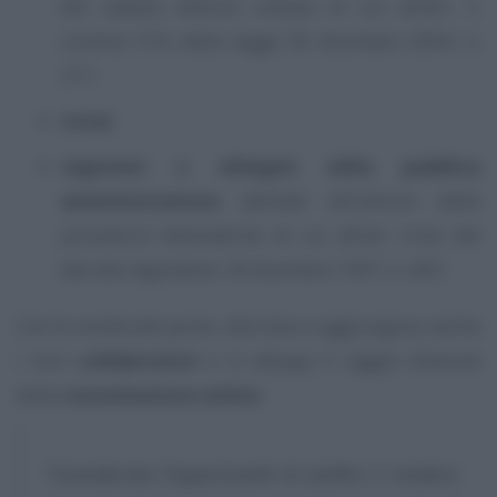
del catasto edilizio urbano di cui all’art. 1,
comma 374, della legge 30 dicembre 2004, n.
311;
notai
;
segretari o delegati della pubblica
amministrazione
abilitati all’utilizzo delle
procedure telematiche di cui all’art. 3-bis del
decreto legislativo 18 dicembre 1997, n. 463.
Con le novità alle porte, alla lista si aggiungono anche
i loro
collaboratori
e si allarga il raggio d’azione
della
consultazione online
:
“Considerata l’opportunità di snellire e rendere