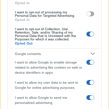
giorni
Opted In
grant or deny consent to Google and its third-party tags to
use your data for below specified purposes in below Google
I want to opt-out of processing my
consent section.
Personal Data for Targeted Advertising.
Rosy D’Elia
-
18 MAGGIO 2026
Opted In
DICHIARAZIONI E
ADEMPIMENTI
I want to opt-out of Collection, Use,
Rottamazione quinquies:
Retention, Sale, and/or Sharing of my
tempi lunghi per pagamenti
Personal Data that Is Unrelated with the
Purposes for which it was collected.
e bilanci
Opted Out
Google consents
I want to allow Google to enable storage
related to advertising like cookies on web or
device identifiers in apps.
Iscriviti alla nostra
NEWSLETTER
I want to allow my user data to be sent to
Google for online advertising purposes.
Resta informato su notizie, aggiornamenti fiscali
I want to allow Google to send me
e moduli scaricabili!
personalized advertising.