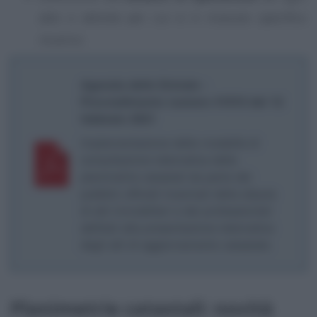
atto o attività per cui si è ricevuto specifico
incarico.
Agenzia delle Entrate -
Provvedimento numero 41910 del 12
febbraio 2021
Implementazione delle modalità di
consultazione telematica delle
planimetrie catastali da parte dei
pubblici ufficiali incaricati della stipula
di atti immobiliari e dei professionisti
abilitati alla presentazione telematica
degli atti di aggiornamento catastale.
Planimetrie catastali: novità