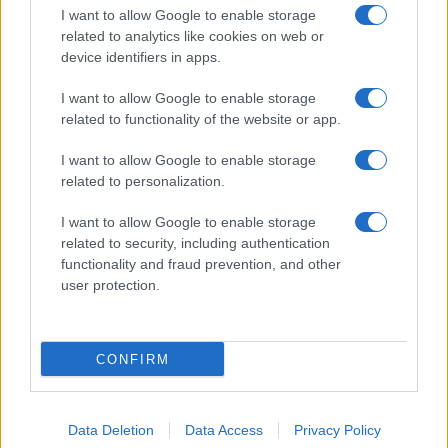
I want to allow Google to enable storage
related to analytics like cookies on web or
device identifiers in apps.
I want to allow Google to enable storage
Acconsento al
trattamento dei dati personali
ai sensi degli
related to functionality of the website or app.
articoli 13-14 del GDPR 2016/679.
I want to allow Google to enable storage
related to personalization.
I want to allow Google to enable storage
Informazione Fiscale S.r.l. - P.I. / C.F.: 13886391005
related to security, including authentication
Testata giornalistica iscritta presso il Tribunale di Velletri al n°
functionality and fraud prevention, and other
14/2018
|
Iscrizione ROC n. 31534/2018
user protection.
Redazione e contatti
|
Informativa sulla Privacy
Preferenze privacy
|
Whistleblowing
|
Codice Etico
|
Modello 231
|
ISO
9001:2015
CONFIRM
Data Deletion
Data Access
Privacy Policy
46