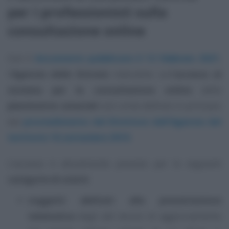
per i professionisti sulla
consultazione online
Con il
documento pubblicato il 12 febbraio 2021
,
l’
Agenzia delle Entrate
interviene sull’
accesso al
sistema per la consultazione online
delle
planimetrie catastali
così come definito in principio
dal
provvedimento del Direttore dell’Agenzia del
territorio 16 settembre 2010
.
L’accesso è attualmente previsto per le seguenti
categorie di utenti
:
soggetti abilitati alla presentazione
telematica
degli atti tecnici di aggiornamento