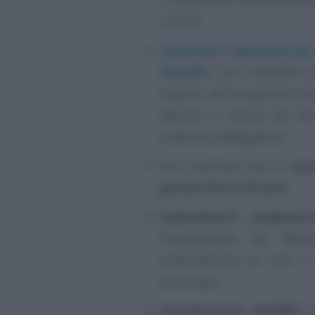
il 2024;
tassazione agevolata per 
famiglia
, con l’obiettivo 
impulso all’occupazione fe
favorire il ritorno nel m
maternità obbligatorio;
zero contributi per le
assu
giovani fino a 35 anni
;
superamento progressiv
finanziamento del fabb
partecipazione di tutti i
universale;
rimodulazione dell’IRES
i