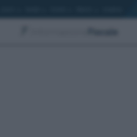
Lavoro
Moduli
Società
Bilancio
Academy