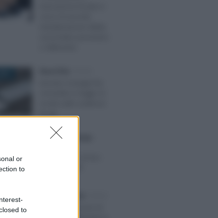
transazione fiscale in
corso di accordo
ristrutturazione debiti,
concordato preventivo
o fallimento
Rosy D’Elia
-
FISCO
2021
Decreto Sostegni bis
convertito in legge: le
novità sulle scadenze
fiscali
Francesco Rodorigo
-
2025
FISCO
Modello 730: al via i
sonal or
rimborsi IRPEF
ection to
Emiliano Marvulli
-
FISCO
022
nterest-
Per il mero errore di
closed to
calcolo è sufficiente la