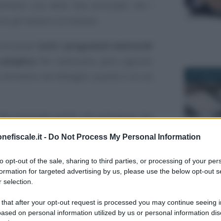
ntano una delle leve principali che i
 gli italiani e le italiane.
una quasi
tutti i programmi elettorali
 semplice
. Per realizzarlo, però, ognuno
 dimostra nel dettaglio quanto e se sia
23 LUGLIO 
ei principali partiti che emergono dai
 data di oggi, 19 agosto 2022, e linkati
nefiscale.it -
Do Not Process My Personal Information
27 LUGLIO 
pleta.
to opt-out of the sale, sharing to third parties, or processing of your per
formation for targeted advertising by us, please use the below opt-out s
mi elettorali 2022
 selection.
 sinistra
9 LUGLIO 2
 that after your opt-out request is processed you may continue seeing i
ased on personal information utilized by us or personal information dis