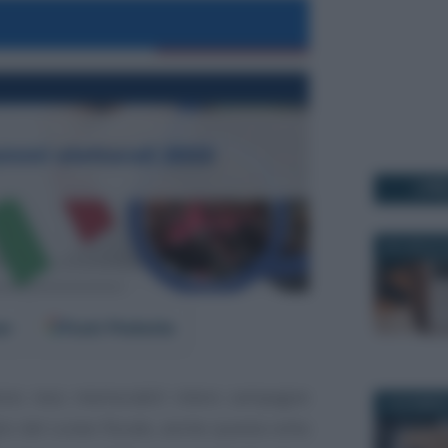
I PI
29 LUGLIO 
er
Fonti Preferite
nno reso memorabili intere campagne
8 DICEMBRE
aglio del cuneo fiscale, anche questa volta