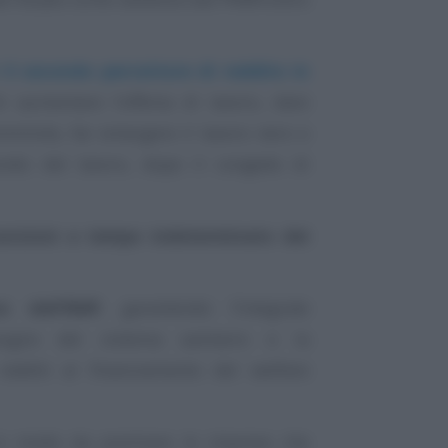
il secondo percettore di reddito in
di aumentare l’offerta di lavoro, dare
mminile, far emergere il lavoro nero e
ondo del lavoro, dopo il congedo di
nzioni a tempo indeterminato dei
o dell’IRAP
, garantendo l’integrale
isogno del sistema sanitario e la
 redditi al finanziamento del welfare
n modo da premiare le imprese che