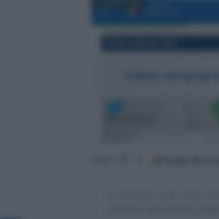
23 AGOSTO 2022
Google
Discov
Segui
su
Le promesse sulle tasse ha
elettorali: dalla flat tax al t