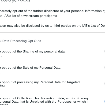
 prior to your opt-out.
 elettorale del Partito Democratico
,
 settembre 2022 con una coalizione che
rately opt-out of the further disclosure of your personal information by
he IAB’s list of downstream participants.
iù Europa
,
Impegno Civico
e
Alleanza
tion may also be disclosed by us to third parties on the IAB’s List of 
 that may further disclose it to other third parties.
 o stanno definendo le misure alla base
 that this website/app uses one or more Google services and may gath
l Data Processing Opt Outs
si fa riferimento al
PD
in quanto forza
including but not limited to your visit or usage behaviour. You may click 
 to Google and its third-party tags to use your data for below specifi
ruppo.
o opt-out of the Sharing of my personal data.
ogle consent section.
In
 elettorale 2022
, disponibile sul sito
o opt-out of the Sale of my Personal Data.
 per costruire
“un’Italia democratica e
In
to opt-out of processing my Personal Data for Targeted
ing.
diversi gli strumenti per realizzarla,
In
 integrale e leggermente
rielaborati per
o opt-out of Collection, Use, Retention, Sale, and/or Sharing
ersonal Data that Is Unrelated with the Purposes for which it
lected.