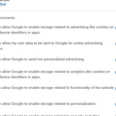
Out
 artigiani, piccole e medie imprese e
 contrastare i maggiori costi derivanti
consents
o allow Google to enable storage related to advertising like cookies on
evice identifiers in apps.
n’opzione di
autoliquidazione mensile
 partite IVA, autonomi e liberi
o allow my user data to be sent to Google for online advertising
s.
fessioniste
in alternativa al sistema
nsione della detrazione IRPEF del 50% a
to allow Google to send me personalized advertising.
art-up per le persone fisiche under 35;
o allow Google to enable storage related to analytics like cookies on
o di espansione
, per aiutare la
evice identifiers in apps.
e in crisi con oltre 50 dipendenti;
o allow Google to enable storage related to functionality of the website
empimenti
attraverso il Codice tributario
igitale, l’abolizione delle micro-tasse, e
o allow Google to enable storage related to personalization.
la giustizia tributaria;
o allow Google to enable storage related to security, including