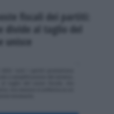
oste fiscali dei partiti:
e divide al taglio del
e unisce
i 2022: tutti i partiti promettono
cale e semplificazione del sistema.
 al taglio del cuneo fiscale, che
etta, ma nessuno si sofferma su un
orse necessarie.