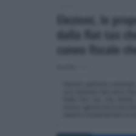
/
Fisco
Elezioni, le prop
dalla flat tax ch
cuneo fiscale ch
Rosy D’Elia
-
FISCO
Elezioni politiche nazional
una riduzione del carico fis
Dalla flat tax, che divide,
unisce, ognuno ha la sua ric
aspetto fondamentale: le ris