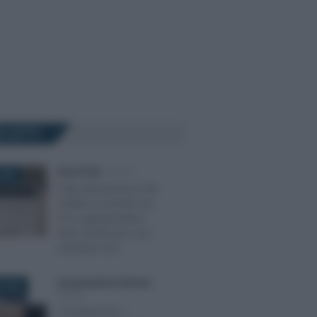
Ù LETTI
Rosy D’Elia
-
FISCO
2025
Dalla dichiarazione dei
redditi ai controlli: nel
Fisco gattopardiano
tutto cambia per non
cambiare mai
Giovambattista Palumbo
-
 2022
FISCO
Conciliazione o