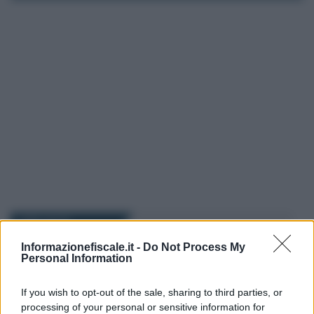
I PIÙ LETTI
Informazionefiscale.it -
Do Not Process My
Personal Information
Alessio Mauro
-
FISCO
27 MARZO 2023
Rimborso dall’Agenzia delle
Entrate, come funziona il
If you wish to opt-out of the sale, sharing to third parties, or
pagamento per chi è senza
processing of your personal or sensitive information for