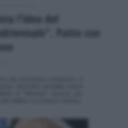
chiarazione dei redditi
nta l’idea del
driennale”. Patto con
ione
DDITI
ione del concordato preventivo. Il
periodo 2026/2027 potrebbe essere
ilità di "blindare" rinnovo, per
o del reddito. Le novità in cantiere