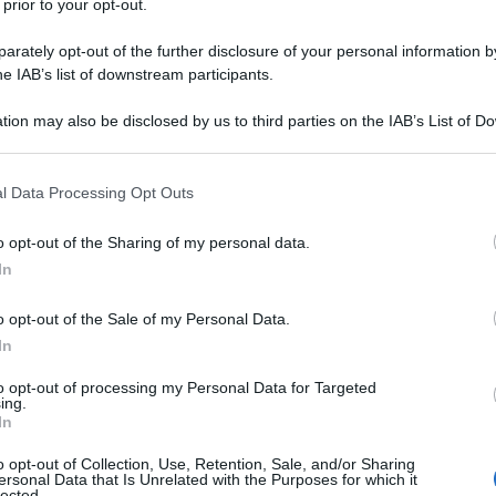
 prior to your opt-out.
rately opt-out of the further disclosure of your personal information by
gli aggiornamenti gratuiti di
he IAB’s list of downstream participants.
ria di ultime agevolazioni e novità
tion may also be disclosed by us to third parties on the IAB’s List of 
rici e lettori interessati possono
 that may further disclose it to other third parties.
e alla nostra newsletter
, un
 that this website/app uses one or more Google services and may gath
l Data Processing Opt Outs
including but not limited to your visit or usage behaviour. You may click 
giorno via email dal lunedì alla
 to Google and its third-party tags to use your data for below specifi
o opt-out of the Sharing of my personal data.
uona fonte dalla quale aggiornarsi,
ogle consent section.
In
 farà mai clickbaiting
o opt-out of the Sale of my Personal Data.
In
ti alla nostra
to opt-out of processing my Personal Data for Targeted
ing.
wsletter
In
rmato su notizie,
o opt-out of Collection, Use, Retention, Sale, and/or Sharing
ti fiscali e moduli
ersonal Data that Is Unrelated with the Purposes for which it
aricabili!
lected.