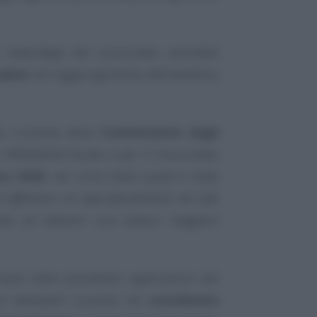
l
maquillage
del concordato potrebbe
alità
nel raggiungimento dell’obiettivo
a riunione della
Commissione degli
i Affidabilità fiscale e per il Concordato
zo 2026
, nel corso della quale è stata
di effettuare un approfondimento dei dati
izzato ad ottenere una sempre maggiore
vanti dalle precedenti applicazioni del
ni adottabili consiste nel
considerare