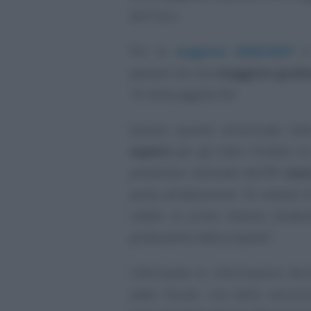
del Fisco.
Per la
stagione 2026/2027
i
passare da una
maggiore gradu
10 nella pagella ISA.
Questo quanto annunciato nell
esperti
per gli Indici Sintetici d
preventivo biennale dell’
11 mar
posta all’attenzione
“la volontà 
relativi al primo biennio final
graduazione delle proposte”
.
Utilizzando le informazioni deri
patto fiscale, una delle soluzio