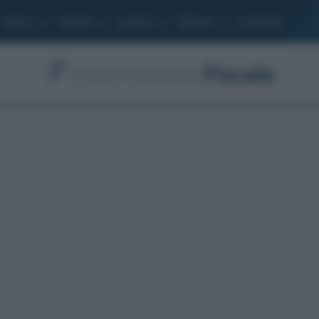
Lavoro
Moduli
Società
Bilancio
Academy