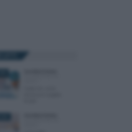
Ù LETTI
Anna Maria D’Andrea
-
2025
DICHIARAZIONE DEI
REDDITI
Partite IVA, come
funziona la “pagella
fiscale”
Anna Maria D’Andrea
-
 2025
DICHIARAZIONE DEI
REDDITI