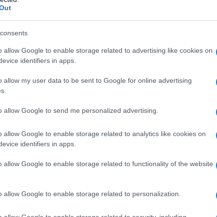
Out
consents
o allow Google to enable storage related to advertising like cookies on
evice identifiers in apps.
al
trattamento dei dati
ensi degli articoli 13-14 del
DPR 2016/679.
o allow my user data to be sent to Google for online advertising
s.
to allow Google to send me personalized advertising.
o allow Google to enable storage related to analytics like cookies on
ordato preventivo
evice identifiers in apps.
na “scalata a
o allow Google to enable storage related to functionality of the website
o allow Google to enable storage related to personalization.
dell’avvio della stagione dichiarativa, si
o allow Google to enable storage related to security, including