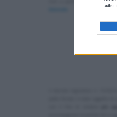
inizi a parlare di modifiche a
authenti
biennale
.
Il decreto legislativo n. 13/2024
patto fiscale, è stato oggetto di 
con il fine di rendere
più ap
accompagnare le partite IVA a rag