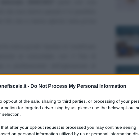
 biennale 2026/2027
parte con una
tii dei due bienni passati e in parallelo
te IVA che vi hanno aderito nella prima
13 OTTOBR
rile entra quindi l’ipotesi di modificare
desione al concordato, con il fine di
 e professionisti nell’operazione di
28 NOVEMB
nefiscale.it -
Do Not Process My Personal Information
aggiore gradualità
nel percorso per il
a 10.
to opt-out of the sale, sharing to third parties, or processing of your per
formation for targeted advertising by us, please use the below opt-out s
15 GIUGNO 
 selection.
o
del concordato per
ulteriori due anni
on il Fisco potrà strutturarsi su quattro
 that after your opt-out request is processed you may continue seeing i
ased on personal information utilized by us or personal information dis