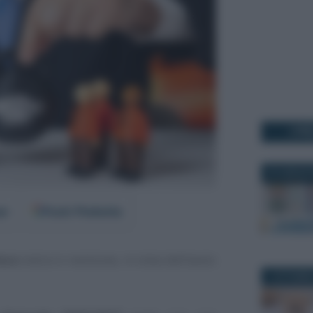
I PI
31 LUGLIO 
er
Fonti Preferite
isco
entra in revisione, in vista dell’avvio
1 OTTOBRE