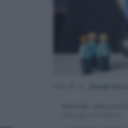
Google
Discov
Segui
su
Partite IVA
, il
patto con il F
della stagione dichiarativa.