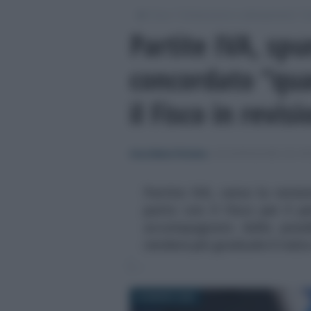
/
/
/
Fisco
Dichiarazioni e adempimenti
Di
Partite IVA, spu
concordato “qua
il Fisco in revis
Anna Maria D’Andrea
-
DICHIARAZIONE DEI RE
Partite IVA, verso la revis
patto con il Fisco per il 
accompagnato dalla possib
rendere più graduale il rialz
25 MARZO 2026