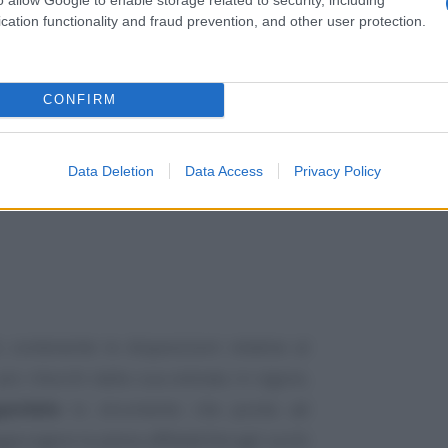
lle regole del
concordato preventivo
cation functionality and fraud prevention, and other user protection.
CONFIRM
Data Deletion
Data Access
Privacy Policy
, contenente le disposizioni relative al
più ritocchi dalla sua entrata in vigore,
petibile
lo strumento che punta ad
giungere la piena affidabilità agli occhi