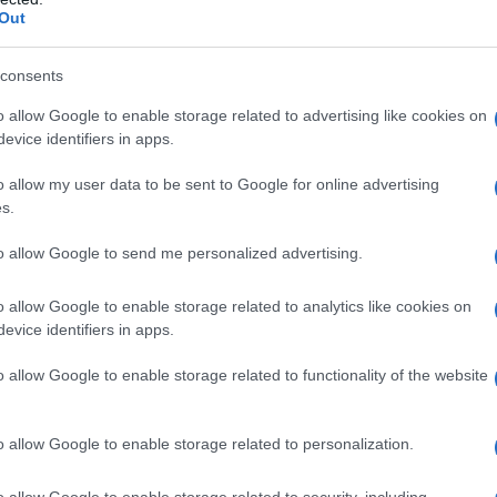
Out
consents
o allow Google to enable storage related to advertising like cookies on
evice identifiers in apps.
o allow my user data to be sent to Google for online advertising
s.
to allow Google to send me personalized advertising.
ritardo rispetto alla tabella di marcia
o allow Google to enable storage related to analytics like cookies on
le il
quadro dei dati
che sono stati
evice identifiers in apps.
 dei redditi pronta all’uso
: dalle
o allow Google to enable storage related to functionality of the website
tificazione Unica
alle
spese per la
ndo per il bonus vacanze, solo per fare
o allow Google to enable storage related to personalization.
o allow Google to enable storage related to security, including