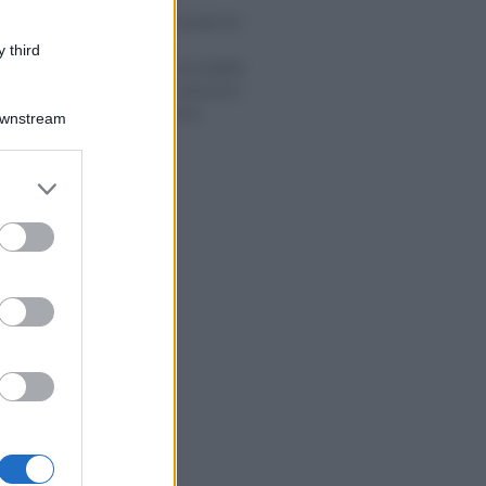
Detrazione occhiali da
vista e visite
 third
oculistiche nel modello
730/2022: le istruzioni
per beneficiarne
Downstream
er and store
to grant or
ed purposes