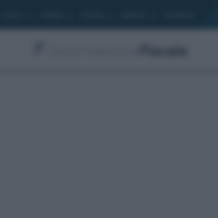
Lavoro
Moduli
Società
Bilancio
Academy