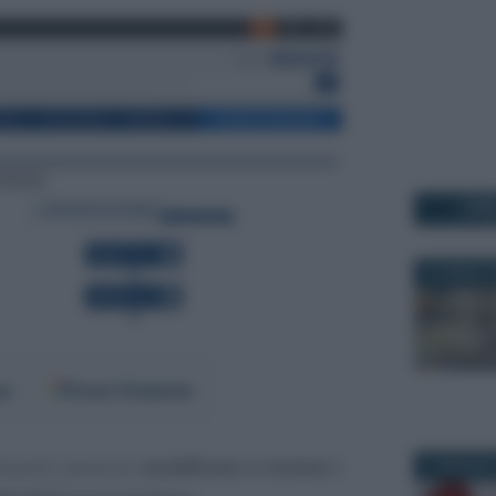
I PI
22 APRILE 
er
Fonti Preferite
ribuenti possono
modificare e inviare i
21 MAGGIO 