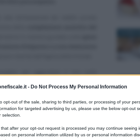
730/2022 precompilato
.
o alla dichiarazione dei redditi pronta
nline della
compilazione assistita del
30 APRILE 
ervenire in maniera guidata sulle
spese
trazione d’imposta o a una deduzione
à pre inserite dall’Agezia delle Entrate.
cedere per aggiustare il tiro sulle
invio che deve essere effettuato entro la
22 FEBBRAI
nefiscale.it -
Do Not Process My Personal Information
2
.
to opt-out of the sale, sharing to third parties, or processing of your per
formation for targeted advertising by us, please use the below opt-out s
30/2022
 selection.
 maggio, anche con
 that after your opt-out request is processed you may continue seeing i
stita del quadro E
ased on personal information utilized by us or personal information dis
26 APRILE 