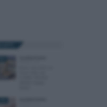
Ù LETTI
Anna Maria D’Andrea
-
2026
MODELLO 730
Bonus casa al 50 o al
36 per cento, nel
modello 730/2026
debutta il doppio
binario
Anna Maria D’Andrea
-
2023
MODELLO 730