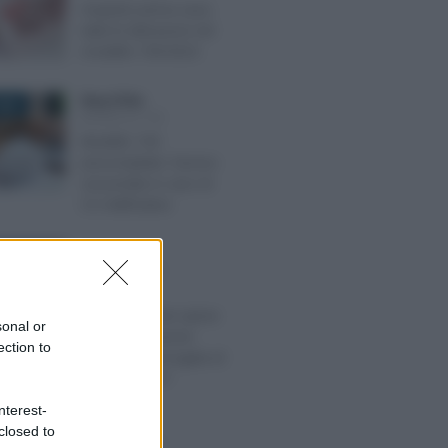
Acquisto prima casa:
tutte le detrazioni nel
modello 730/2023
Rosy D’Elia
-
2026
MODELLO 730
Modello 730
precompilato: l’avviso
sul portale in caso di
CU rettificative
Redazione
-
O 2017
MODELLO 730
Condomini,
comunicazione spese
sonal or
di ristrutturazione:
ection to
scadenza prorogata al
7 marzo 2017
nterest-
Rosy D’Elia
-
closed to
2022
MODELLO 730