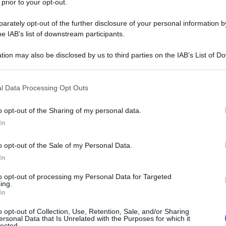
 prior to your opt-out.
e sono già in suo possesso o che riceve
rately opt-out of the further disclosure of your personal information by
che arrivano tramite il
Sistema Tessera
he IAB’s list of downstream participants.
ntrate
elabora il
modello 730
tion may also be disclosed by us to third parties on the IAB’s List of 
la mole informativa ha una valore di 1
 that may further disclose it to other third parties.
 that this website/app uses one or more Google services and may gath
l Data Processing Opt Outs
including but not limited to your visit or usage behaviour. You may click 
 to Google and its third-party tags to use your data for below specifi
corretto ed esaustivo
e i contribuenti
o opt-out of the Sharing of my personal data.
ogle consent section.
care, correggere o integrare i dati
In
o dalla redazione di
Informazione Fiscale
,
o opt-out of the Sale of my Personal Data.
delle lettrici
che hanno partecipato
In
ompletezza e adeguatezza del
modello
to opt-out of processing my Personal Data for Targeted
ing.
olineato l’esigenza di agire su quanto
In
anziaria.
o opt-out of Collection, Use, Retention, Sale, and/or Sharing
ersonal Data that Is Unrelated with the Purposes for which it
lected.