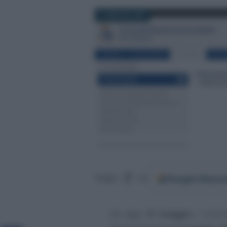
31 MAGGIO 2022
Google
Discov
Segui
su
Da oggi,
31 maggio
, i cont