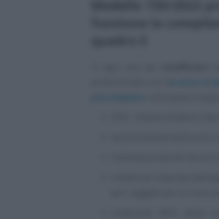
Modello 730/2022 p
funziona la compilaz
quadro E
In ogni caso per
modificare i 
prima di tutto con l’
accesso al p
precompilato
utilizzando le segu
SPID - Sistema Pubblico dell’
Carta d’identità elettronica 3.
Carta Nazionale dei Servizi (
credenziali rilasciate dall’Ag
per i soggetti per cui sono a
credenziali INPS, attive s