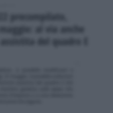
odello 730
22 precompilato,
 maggio: al via anche
assistita del quadro E
lato, è possibile modificare e
i, 31 maggio, è possibile utilizzare
azione assistita del quadro E che
 maniera guidata sulle spese che
ione d’imposta o a una deduzione
struzioni da seguire.