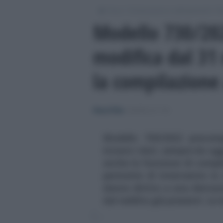
/
/
/
Fisco
Dichiarazioni e adempimenti
M
Modello 730/20
modifica dal 31
la compilazione 
Rosy D’Elia
-
MODELLO 730
Modello 730/2022 precompi
inviare i dati, sempre da ogg
anche la funzione di compil
permette di intervenire in
danno diritto a una detraz
dal reddito già presenti. Le i