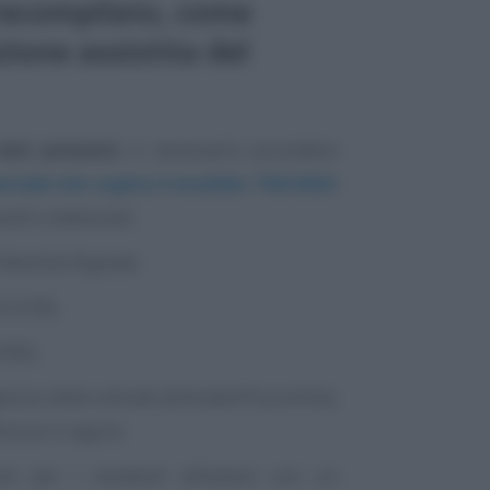
recompilato, come
ione assistita del
dati presenti
, è necessario procedere
ortale che ospita il modello 730/2022
enti credenziali:
Identità Digitale;
0 (CIE);
CNS);
enzia delle entrate (Entratel/Fisconline),
ncora in vigore;
olo per i residenti all’estero con un