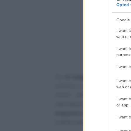
Opted 
Google 
I want t
web or d
I want t
purpose
I want 
Dal
23 maggio
scorso, in netto 
I want t
ordinaria, è diventato accessibi
web or d
inseriti nella
dichiarazione
I want t
informazioni presenti nella
Cer
or app.
frequenza di asili nido
, passa
I want t
qualche esempio.
I want t