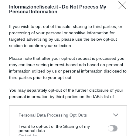
Informazionefiscale.it -
Do Not Process My
Salvatore Cuomo
-
MODELLO 730
9 GIUGNO 2026
Personal Information
Il paradosso della detrazione
dell’affitto: l’RLI cancellato
If you wish to opt-out of the sale, sharing to third parties, or
resuscita al CAF
processing of your personal or sensitive information for
targeted advertising by us, please use the below opt-out
section to confirm your selection.
Redazione
-
MODELLO 730
7 MAGGIO 2018
Detrazione spese istruzione,
Please note that after your opt-out request is processed you
scolastiche e universitarie
may continue seeing interest-based ads based on personal
modello 730/2018
information utilized by us or personal information disclosed to
third parties prior to your opt-out.
Rosy D’Elia
-
MODELLO 730
You may separately opt-out of the further disclosure of your
11 MAGGIO 2023
personal information by third parties on the IAB’s list of
Modello 730/2023
downstream participants.
precompilato e compilazione
assistita del quadro E: le
Personal Data Processing Opt Outs
This information may also be disclosed by us to third parties
istruzioni da seguire
on the IAB’s List of Downstream Participants that may further
I want to opt-out of the Sharing of my
disclose it to other third parties.
personal data.
Redazione
-
MODELLO 730
Opted In