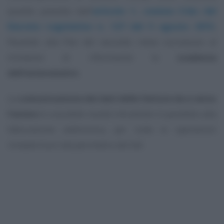
quanto previsto dall’
articolo 1, comma 3-bis del
Decreto Legislativo n. 127 del 5 agosto 2015
,
fissando alla fine del secondo mese successivo al
trimestre di riferimento la
scadenza
dell’esterometro
.
La
comunicazione dei dati delle fatture da e verso
l’estero
è una delle novità introdotte in parallelo alla
fatturazione elettronica, per tutte le operazioni
rimaste fuori dal perimetro del SdI.