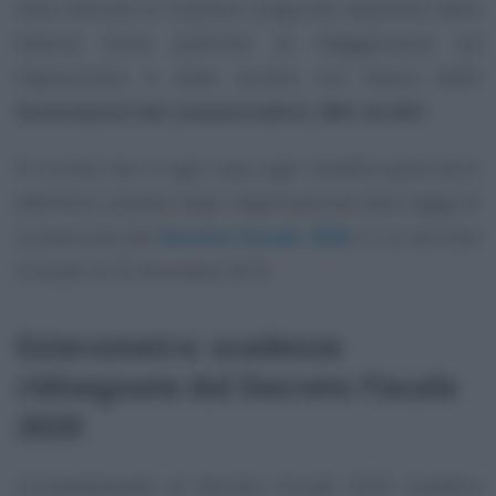
visto lavorare in maniera congiunta esponenti delle
diverse forze politiche di Maggioranza ed
Opposizione, è stato accolto con favore delle
Associazioni dei commercialisti, ANC ed ADC
.
Si ricorda che, in ogni caso, ogni modifica potrà dirsi
definitiva soltanto dopo l’approvazione della legge di
conversione del
Decreto Fiscale 2020
, il cui termine
è fissato al 25 dicembre 2019.
Esterometro: scadenze
ridisegnate dal Decreto Fiscale
2020
L’emendamento al Decreto Fiscale 2020 modifica