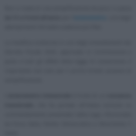
Non si tratta di una semplificazione da poco: si passa
da 12 a 4 invii all’anno
per l’
esterometro
, uno degli
adempimenti IVA dalle scadenze più fitte.
La modifica contenuta in uno degli emendamenti del
Decreto Fiscale 2020, approvato in Commissione e
parte a tutti gli effetti della legge di conversione, è
importante non solo per il primo timido accenno di
semplificazione.
L’
esterometro trimestrale
è frutto di un
consenso
trasversale
, che ha portato all’intesa comune su
un’emendamento presentato dalla Lega, riformulato
da Forza Italia, Partito Democratico e Movimento 5
Stelle.