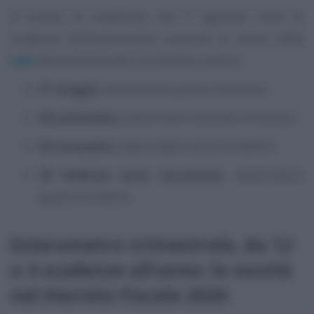
A scanso di modifiche, dal 1° gennaio 2020 le
scadenze dell’esterometro saranno le stesse delle
Lipe
(ad eccezione del II trimestre), ovvero:
31 maggio
, esterometro primo trimestre;
30 settembre
, esterometro secondo trimestre;
30 novembre
, esterometro terzo trimestre;
28 febbraio anno successivo
, esterometro
quarto trimestre.
Esterometro trimestrale, da 12
a 4 scadenze all’anno: le novità
nel Decreto Fiscale 2020