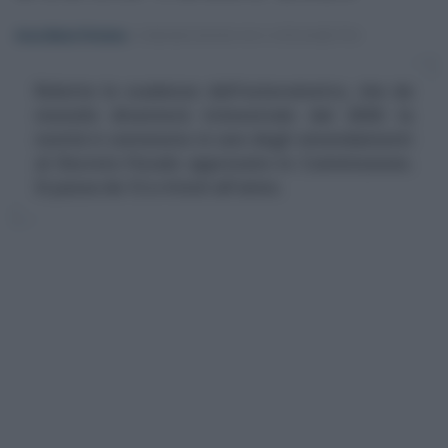
Anna Maria D’Andrea
-
COMUNICAZIONI IVA E SPESOMETRO
Ridotte le scadenze dell'esterometro, che da
mensile diventerà trimestrale dal 2020: la
novità è contenuta in uno degli emendamenti
al Decreto Fiscale approvato in Commissione.
Si passa da 12 a 4 invii all'anno.