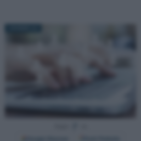
3 DICEMBRE 2019
Segui
su
Google
Discover
Fonti Preferite