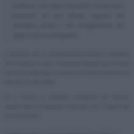
costituisce una tappa importante nel percorso
finalizzato ad una riforma organica del
calendario fiscale e alla semplificazione del
rapporto fisco-contribuente”.
Il percorso per la semplificazione fiscale è tutt’altro
che compiuto e, anzi, si presenta sempre più in salita
(anche considerando l’insieme di novità contenute nel
Decreto Fiscale 2020).
Se il futuro si presenta complesso ed incerto,
l’esterometro trimestrale trova per ora il favore dei
commercialisti.