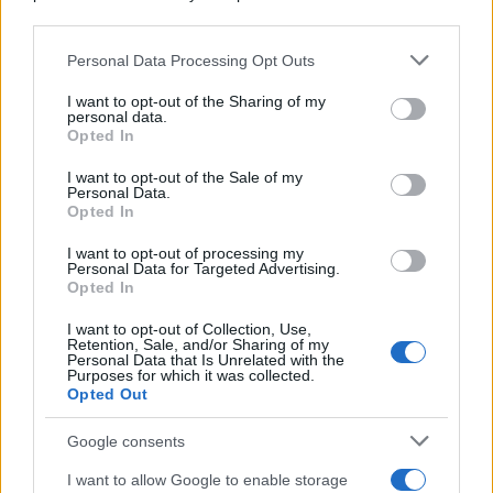
downstream participants.
Entrate
Personal Data Processing Opt Outs
This information may also be disclosed by us to third parties
on the IAB’s List of Downstream Participants that may further
Redazione
-
12 OTTOBRE 2017
I want to opt-out of the Sharing of my
COMUNICAZIONI IVA E
disclose it to other third parties.
personal data.
SPESOMETRO
Opted In
Please note that this website/app uses one or more Google
Spesometro 2017: nuove
services and may gather and store information including but
istruzioni nelle FAQ
I want to opt-out of the Sale of my
Personal Data.
not limited to your visit or usage behaviour. You may click to
aggiornate dell’AdE
Opted In
grant or deny consent to Google and its third-party tags to
use your data for below specified purposes in below Google
I want to opt-out of processing my
consent section.
Personal Data for Targeted Advertising.
Rosy D’Elia
-
27 FEBBRAIO 2026
Opted In
COMUNICAZIONI IVA E
SPESOMETRO
I want to opt-out of Collection, Use,
Più controlli e rimborsi sprint
Retention, Sale, and/or Sharing of my
con i dati di fatture, scontrini,
Personal Data that Is Unrelated with the
Purposes for which it was collected.
pagamenti elettronici
Opted Out
Google consents
I want to allow Google to enable storage