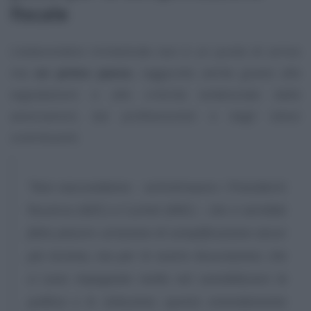
fiscale
L’esterometro trimestrale non è un punto di arrivo
ma
un primo passo
, raggiunto anche grazie alle
segnalazioni e alle criticità evidenziate dalle
associazioni, dai professionisti e dagli stessi
contribuenti.
“Non nascondiamo
- sottolineano i Presidenti
Nucerca (ADC) e Cuchel (ANC) -
che ci avrebbe
fatto piacere un’azione di semplificazione ancor
più incisiva, ma per le nostre Associazioni, che
si sono impegnate molto nel sensibilizzare la
politica e le istituzioni, questo emendamento