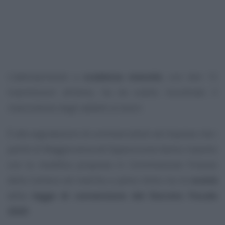
L’adempimento a
scadenza mensile
, con ben 12
trasmissioni all’anno, ha da subito incontrato il
malcontento degli addetti ai lavori.
È alle segnalazioni di commercialisti ed imprese che i
partiti di Maggioranza ed Opposizione hanno risposto
con la modifica proposta in Commissione Finanze
della Camera ed inserita a pieno titolo tra le
novità
della
legge di conversione del Decreto Fiscale
2020
.