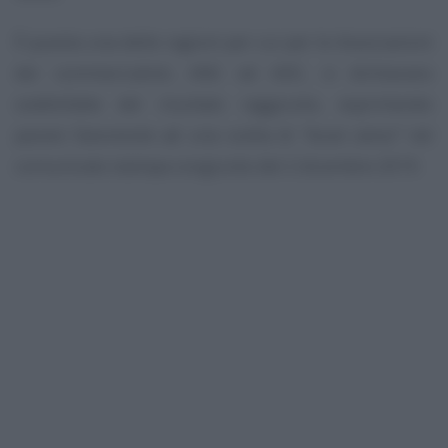
È questa una delle ragioni per cui per le Associazioni
dei commercialisti, ANC ed ADC, si dichiarano
soddisfatte del risultato raggiunto, esprimendo
parare favorevole ad una scelta di
“buon senso”
nel
comunicato stampa congiunto del 2 dicembre 2019.