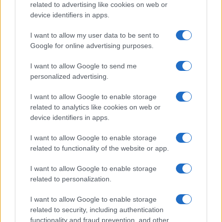
related to advertising like cookies on web or
device identifiers in apps.
Iscriviti alla nostra
NEWSLETTER
I want to allow my user data to be sent to
Google for online advertising purposes.
Resta informato su notizie, aggiornamenti fiscali
I want to allow Google to send me
e moduli scaricabili!
personalized advertising.
I want to allow Google to enable storage
related to analytics like cookies on web or
device identifiers in apps.
I want to allow Google to enable storage
Acconsento al
trattamento dei dati personali
ai sensi degli
related to functionality of the website or app.
articoli 13-14 del GDPR 2016/679.
I want to allow Google to enable storage
related to personalization.
I want to allow Google to enable storage
Informazione Fiscale S.r.l. - P.I. / C.F.: 13886391005
related to security, including authentication
Testata giornalistica iscritta presso il Tribunale di Velletri al n°
functionality and fraud prevention, and other