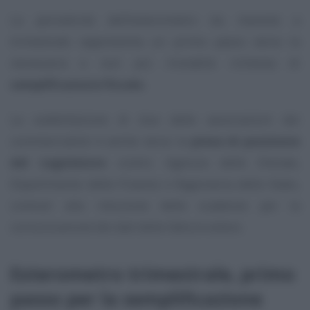
La periodicità dell’esterometro da mensile a
trimestrale rappresenta un primo passo verso la
necessaria e non più rinviabile richiesta di
semplificazione fiscale.
La soddisfazione di due delle associazioni dei
commercialisti è anche verso la
presa di posizione
del Legislatore
contro Agenzia delle Entrate,
Dipartimento delle Finanze e Ragioneria dello Stato,
contrari alla riduzione delle scadenze per la
comunicazione dei dati delle fatture estere.
Esterometro trimestrale, primo
passo per la semplificazione