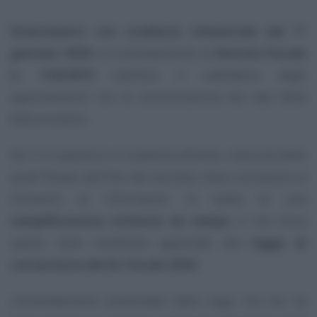
Esterometro con scadenza trimestrale dal 1°
gennaio 2020
: un emendamento al
Decreto Fiscale
n. 124/2019
snellisce il calendario degli
appuntamenti con la comunicazione dei dati delle
fatture estere.
Da 12 si passerà a 4 scadenze all’anno, ciascuna delle
quali fissata alla fine del secondo mese successivo al
trimestre di riferimento. Si tratta di una
semplificazione richiesta da tempo
, e che trova
spazio nelle modifiche apportate alla
legge di
conversione del DL Fiscale 2020
.
L’emendamento presentato dalla Lega, ma che ha