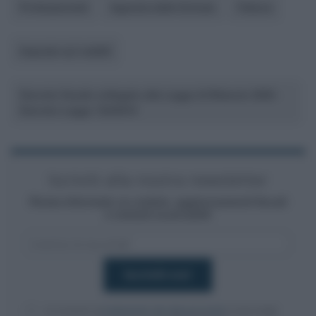
Professionisti
Agenzia delle Entrate
Fattura
Imposte sui redditi
Decreto fiscale collegato alla Legge di Bilancio 2020 -
Decreto Legge 124/2019
Iscriviti alla nostra newsletter
Resta informato su notizie, aggiornamenti fiscali
e moduli scaricabili!
Acconsento al
trattamento dei dati personali
ai sensi degli