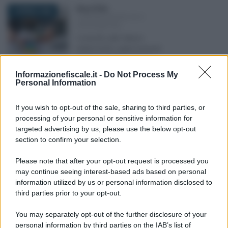
Rosy D’Elia
-
7 APRILE 2026
COMUNICAZIONI IVA E
SPESOMETRO
Controlli sulle fatture
elettroniche: pignoramenti
sprint e regole a rilento
Informazionefiscale.it -
Do Not Process My
Personal Information
Alessio Mauro
-
23 GENNAIO 2026
COMUNICAZIONI IVA E
If you wish to opt-out of the sale, sharing to third parties, or
SPESOMETRO
processing of your personal or sensitive information for
Imposta di bollo sulle fatture
targeted advertising by us, please use the below opt-out
elettroniche: doppia
section to confirm your selection.
scadenza in arrivo
Please note that after your opt-out request is processed you
may continue seeing interest-based ads based on personal
Rosy D’Elia
-
26 FEBBRAIO 2026
information utilized by us or personal information disclosed to
COMUNICAZIONI IVA E
SPESOMETRO
third parties prior to your opt-out.
Collegamento POS e
You may separately opt-out of the further disclosure of your
registratore di cassa: i dati da
personal information by third parties on the IAB’s list of
comunicare all’Agenzia delle