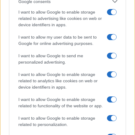
Google consents
I want to allow Google to enable storage
related to advertising like cookies on web or
device identifiers in apps.
Iscriviti alla nostra
NEWSLETTER
I want to allow my user data to be sent to
Google for online advertising purposes.
Resta informato su notizie, aggiornamenti fiscali
I want to allow Google to send me
e moduli scaricabili!
personalized advertising.
I want to allow Google to enable storage
related to analytics like cookies on web or
device identifiers in apps.
I want to allow Google to enable storage
Acconsento al
trattamento dei dati personali
ai sensi degli
related to functionality of the website or app.
articoli 13-14 del GDPR 2016/679.
I want to allow Google to enable storage
related to personalization.