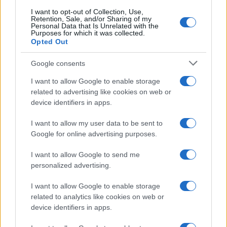
ADEMPIMENTI
I want to opt-out of Collection, Use,
Firma digitale con marca
Retention, Sale, and/or Sharing of my
temporale: fornisce data
Personal Data that Is Unrelated with the
Purposes for which it was collected.
certa, come la PEC
Opted Out
Google consents
I want to allow Google to enable storage
related to advertising like cookies on web or
device identifiers in apps.
Iscriviti alla nostra
NEWSLETTER
I want to allow my user data to be sent to
Google for online advertising purposes.
Resta informato su notizie, aggiornamenti fiscali
I want to allow Google to send me
e moduli scaricabili!
personalized advertising.
I want to allow Google to enable storage
related to analytics like cookies on web or
device identifiers in apps.