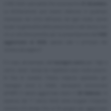
L’ISEE 2026 sarà valido fino al prossimo
31 dicembre
.
La dichiarazione può essere ottenuta in qualsiasi
momento nel corso dell’anno. Ad ogni modo, anche
se per la generalità delle prescrizioni e dei bonus non
c’è un termine previsto per la presentazione dell’
ISEE
aggiornato al 2026
, spesso vale il principio del
“
prima si fa meglio è
”.
È il caso, ad esempio, dell’
assegno unico
per i figli a
carico, dove i tempi da rispettare sono molto precisi.
Al fine di ricevere l’intero importo spettante per
l’assegno unico è, infatti, necessario comunicare
all’INPS il valore aggiornato entro il
28 febbraio
. In
assenza, dal 1° marzo 2026 viene erogato l’importo
minimo (c’è tempo fino al 30 giugno per aggiornare