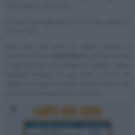
l’ISEE e ottenere gli arretrati).
Per tutte le altre agevolazioni occorre fare valutazioni
caso per caso.
Come noto, non esiste un singolo importo di
riferimento ma tanti
limiti diversi
, a seconda del tipo
di agevolazione a cui famiglie o singoli cittadini
intendono accedere. Ad ogni modo, è chiaro che
maggiore è l’importo indicato dall’ISEE, minore sarà
la disponibilità di agevolazioni disponibili.