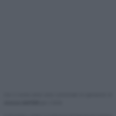
Con il nuovo anno sono cominciate le operazioni di
rinnovo dell’ISEE
per il 2026.
A dicembre, infatti, è scaduta la dichiarazione relativa