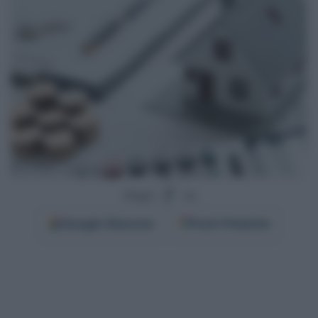
Segui
su
Google
Discover
Fonti Preferite