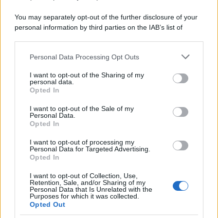
You may separately opt-out of the further disclosure of your
Rosy D’Elia
-
MODELLO ISEE
personal information by third parties on the IAB’s list of
20 GENNAIO 2021
downstream participants.
Modello ISEE 2021, l’elenco
dei documenti necessari per
Personal Data Processing Opt Outs
This information may also be disclosed by us to third parties
la DSU
on the IAB’s List of Downstream Participants that may further
I want to opt-out of the Sharing of my
disclose it to other third parties.
personal data.
Opted In
Anna Maria D’Andrea
-
18 NOVEMBRE 2019
Please note that this website/app uses one or more Google
MODELLO ISEE
services and may gather and store information including but
I want to opt-out of the Sale of my
Reddito di cittadinanza 2020:
Personal Data.
not limited to your visit or usage behaviour. You may click to
rinnovo ISEE obbligatorio.
Opted In
grant or deny consent to Google and its third-party tags to
Tempi ed istruzioni
use your data for below specified purposes in below Google
I want to opt-out of processing my
consent section.
Personal Data for Targeted Advertising.
Opted In
Alessio Mauro
-
MODELLO ISEE
27 OTTOBRE 2022
Modello ISEE 2022: calcolo,
I want to opt-out of Collection, Use,
Retention, Sale, and/or Sharing of my
documenti e scadenza
Personal Data that Is Unrelated with the
Purposes for which it was collected.
Opted Out