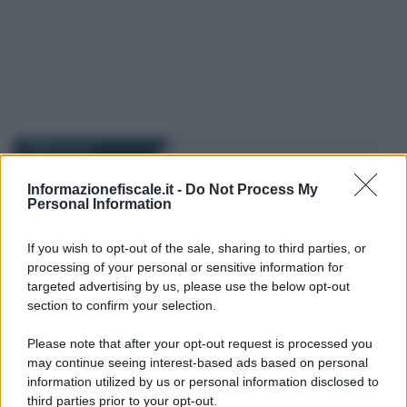
I PIÙ LETTI
Informazionefiscale.it -
Do Not Process My
Rosy D’Elia
-
MODELLO ISEE
Personal Information
10 GENNAIO 2020
ISEE corrente 2020, le
istruzioni INPS: scadenza e
If you wish to opt-out of the sale, sharing to third parties, or
modelli
processing of your personal or sensitive information for
targeted advertising by us, please use the below opt-out
section to confirm your selection.
Anna Maria D’Andrea
-
15 MARZO 2019
MODELLO ISEE
Please note that after your opt-out request is processed you
Reddito di cittadinanza, così
may continue seeing interest-based ads based on personal
cambia l’ISEE dei genitori
information utilized by us or personal information disclosed to
single
third parties prior to your opt-out.