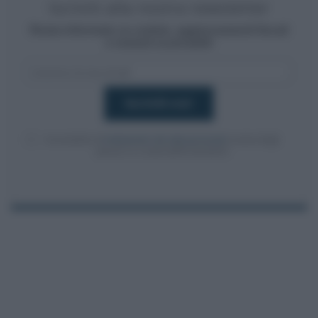
Iscriviti alla nostra newsletter
Resta informato su notizie, aggiornamenti fiscali
e moduli scaricabili!
Acconsento al
trattamento dei dati personali
ai sensi degli
articoli 13-14 del GDPR 2016/679.