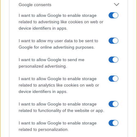
Google consents
I want to allow Google to enable storage
related to advertising like cookies on web or
device identifiers in apps.
Iscriviti alla nostra
NEWSLETTER
I want to allow my user data to be sent to
Google for online advertising purposes.
Resta informato su notizie, aggiornamenti fiscali
I want to allow Google to send me
e moduli scaricabili!
personalized advertising.
I want to allow Google to enable storage
related to analytics like cookies on web or
device identifiers in apps.
I want to allow Google to enable storage
Acconsento al
trattamento dei dati personali
ai sensi degli
related to functionality of the website or app.
articoli 13-14 del GDPR 2016/679.
I want to allow Google to enable storage
related to personalization.