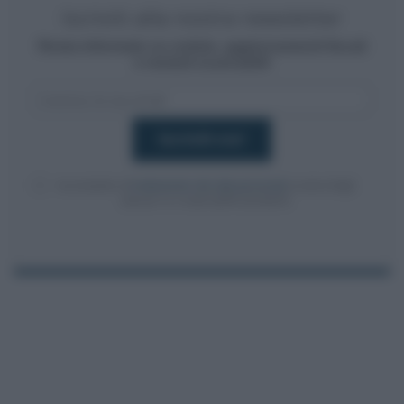
Iscriviti alla nostra newsletter
Resta informato su notizie, aggiornamenti fiscali
e moduli scaricabili!
Acconsento al
trattamento dei dati personali
ai sensi degli
articoli 13-14 del GDPR 2016/679.