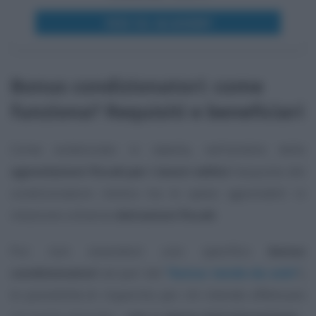
VEDI SU ACADEMY
Bonus condizionatori: come
funziona? Requisiti e beneficiari
Come evidenziato in tabella, nell’ambito delle
agevolazioni fiscali per i lavori edilizi
l’acquisto del
condizionatore rientra tra le spese agevolabili in
relazione a diverse
detrazioni fiscali
.
Pur non essendovi uno specifico
bonus
condizionatori
(al pari del
“bonus tende da sole”
),
le possibilità di risparmio per chi intende effettuare