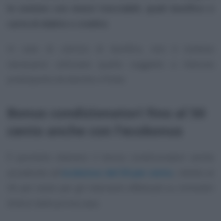
le somme con mezzi tracciabili, quali bonifico o
carta di debito o credito
.
In caso di utilizzo di bonifico, non è tuttavia
necessario utilizzare quello soggetto a ritenuta
predisposto da banche o Poste.
Bonus condizionatori fino al 50
cento anche con l’ecobonus
È possibile ottenere il bonus condizionatori anche
accedendo all’
ecobonus del 50 per cento
, ridotto al
36 per cento per gli interventi effettuati su immobili
diversi dalla prima casa.