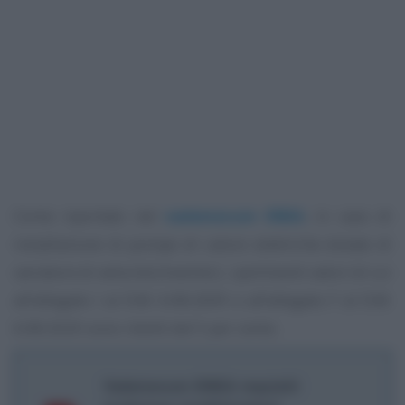
Come riportato nel
vademecum ENEA
, in caso di
installazione di pompe di calore elettriche dotate di
variatore di velocità (inverter), i pertinenti valori di cui
all’allegato I al D.M. 6.08.2009 e all’allegato F al D.M.
6.08.2020 sono ridotti del 5 per cento.
Vademecum ENEA requisiti