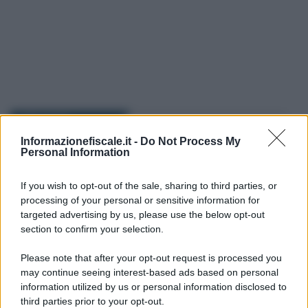
I PIÙ LETTI
Informazionefiscale.it -
Do Not Process My
Personal Information
Marcello Maiorino
-
IMPOSTE
10 APRILE 2023
Cessione immobili abitativi:
If you wish to opt-out of the sale, sharing to third parties, or
l’imponibilità delle
processing of your personal or sensitive information for
plusvalenze
targeted advertising by us, please use the below opt-out
section to confirm your selection.
Giovambattista Palumbo
-
26 MAGGIO 2024
Please note that after your opt-out request is processed you
IMPOSTE
may continue seeing interest-based ads based on personal
La condanna alle spese del
information utilized by us or personal information disclosed to
giudizio nel processo
third parties prior to your opt-out.
tributario