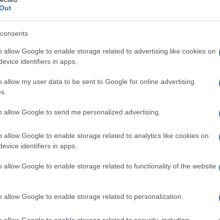
one
Out
installato delle
tende da sole
a partire
consents
e dell’
ecobonus
.
o allow Google to enable storage related to advertising like cookies on
evice identifiers in apps.
 propria agevolazione dedicata, i costi
o allow my user data to be sent to Google for online advertising
eneficiare di una
detrazione
fiscale
s.
to allow Google to send me personalized advertising.
ature solari
menzionate all’allegato M
o allow Google to enable storage related to analytics like cookies on
 311/2006
.
evice identifiers in apps.
e, questo tipo di dispositivo deve
o allow Google to enable storage related to functionality of the website
cifici requisiti e, come specificato
 gestire gli adempimenti legati ai bonus
o allow Google to enable storage related to personalization.
ure solari siano:
o allow Google to enable storage related to security, including