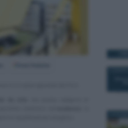
I PI
er
Fonti Preferite
14 AGOSTO
ano tra le spese agevolate dal Fisco.
de da sole
, ma questa categoria di
pecifiche condizioni, nell’
ecobonus
, la
23 NOVEMB
ere di riqualificazione energetica.