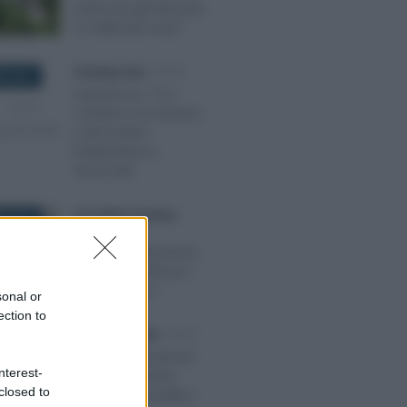
anche per gli interventi
su fabbricati rurali?
Tommaso Gavi
-
IRPEF
E 2021
Superbonus 110, i
contatori non bastano
a dimostrare
l’indipendenza
funzionale
Anna Maria D’Andrea
-
E 2018
IRPEF
Bonus ristrutturazioni,
detrazione 50% per i
condizionatori
sonal or
ection to
Emiliano Marvulli
-
IRPEF
022
Accertamenti bancari:
nterest-
la prova contraria
closed to
deve essere analitica