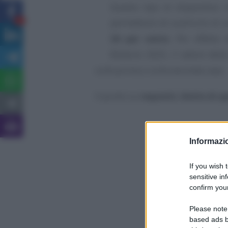
Questo tipo di dispositivo 
permettono di usufruire di 
6
36 per cento
. Per effetto 
Bilancio 2025, il valore dell
sulla prima o sulla seconda casa.
Il punto su
requisiti, limite di s
Informazio
If you wish 
sensitive in
confirm your
Please note
based ads b