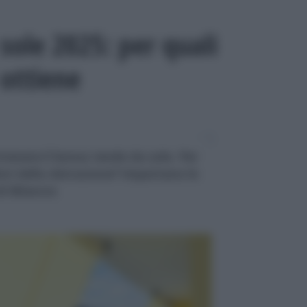
sole 2025: per quali
 ottiene
ttenere il bonus tende da sole. Per
lori della detrazione? Impattano le
i Bilancio