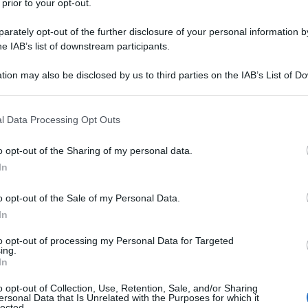
 prior to your opt-out.
rately opt-out of the further disclosure of your personal information by
he IAB’s list of downstream participants.
tion may also be disclosed by us to third parties on the IAB’s List of 
ti sulle ultime novità fiscali e del
 that may further disclose it to other third parties.
i gratuitamente al
canale YouTube
 that this website/app uses one or more Google services and may gath
l Data Processing Opt Outs
including but not limited to your visit or usage behaviour. You may click 
 to Google and its third-party tags to use your data for below specifi
o opt-out of the Sharing of my personal data.
ogle consent section.
In
o opt-out of the Sale of my Personal Data.
ISCRIVITI SUBITO
In
to opt-out of processing my Personal Data for Targeted
ing.
In
2025: le spese
o opt-out of Collection, Use, Retention, Sale, and/or Sharing
ersonal Data that Is Unrelated with the Purposes for which it
lected.