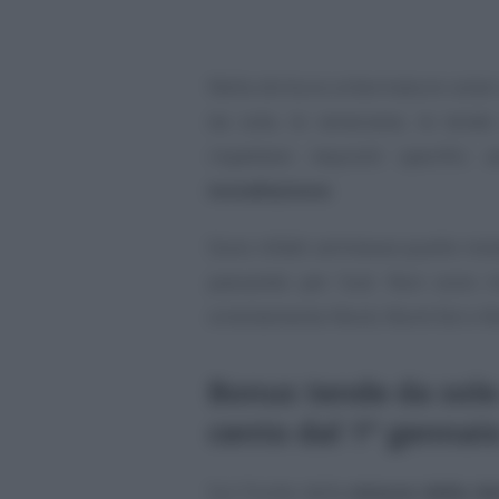
Nella dicitura schermature solar
da sole, le veneziane, le tende
rispettare requisiti specific
installazione
.
Sono infatti ammesse quelle inst
passando per Sud. Non sono inv
orientamento Nord, Nord-Est o N
Bonus tende da sole 
cento dal 1° gennai
Sul fronte della
misura della de