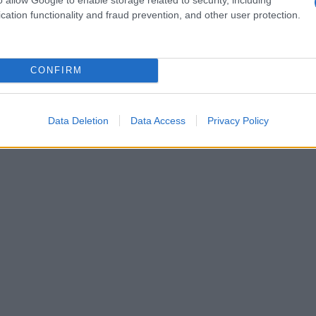
on l’involucro edilizio e non liberamente
cation functionality and fraud prevention, and other user protection.
ente;
e vetrata;
CONFIRM
terno della superficie vetrata;
Data Deletion
Data Access
Privacy Policy