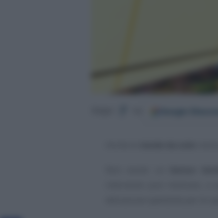
Google
Discov
Segui
su
Anche le
tende da sole
rientr
Non esiste un
bonus ten
intervento può rientrare, a s
detrazione spettante per le op