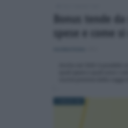
/
/
/
Fisco
Imposte
Irpef
Bonus tende da 
spese e come si
Anna Maria D’Andrea
-
IRPEF
Anche nel 2025 è possibile o
quali spese e quali sono i va
novità previste dalla Legge d
21 MAGGIO 2025