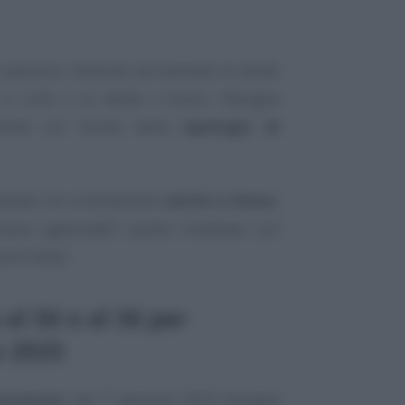
i possono rientrare ad esempio le tende
 a rullo e le tende a bracci. Bisogna
i anche sul fronte della
tipologia di
allate con orientamenti
da Est a Ovest
,
ece agevolabili quelle installate con
ord-Ovest.
al 50 o al 36 per
o 2025
trazione
, dal 1° gennaio 2025 bisogna