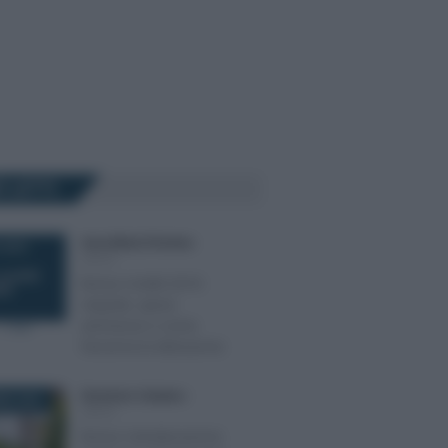
Ù LETTI
Anna Maria D’Andrea
-
 2019
IRPEF
Bonus mobili 2019:
requisiti, spese
ammesse e come
funziona la detrazione
Domenico Catalano
-
RE 2025
IRPEF
Bonus ristrutturazione