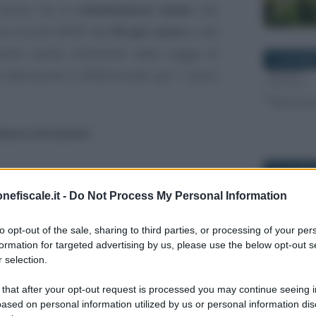
rientra tra le
schermature solari
che
uno sconto IRPEF del
50 per cento
o del
delle novità introdotte dalla Legge di
16 DICEMBR
a detrazione è differenziato per i lavori
pesa e istruzioni
.
24 DICEMBR
nefiscale.it -
Do Not Process My Personal Information
to opt-out of the sale, sharing to third parties, or processing of your per
formation for targeted advertising by us, please use the below opt-out s
 selection.
5 MARZO 2
 that after your opt-out request is processed you may continue seeing i
ased on personal information utilized by us or personal information dis