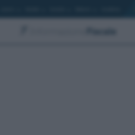
Lavoro
Moduli
Società
Bilancio
Academy