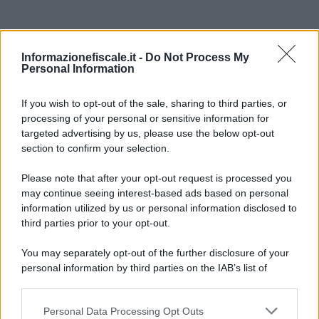
Informazionefiscale.it -
Do Not Process My
I PIÙ LETTI
Personal Information
Anna Maria D’Andrea
-
If you wish to opt-out of the sale, sharing to third parties, or
18 DICEMBRE 2019
TASSE SCOLASTICHE
processing of your personal or sensitive information for
Tasse scolastiche,
targeted advertising by us, please use the below opt-out
pagamento con modello F24
section to confirm your selection.
dal 2020: codici tributo e
istruzioni
Please note that after your opt-out request is processed you
may continue seeing interest-based ads based on personal
information utilized by us or personal information disclosed to
Anna Maria D’Andrea
-
third parties prior to your opt-out.
19 AGOSTO 2020
TASSE SCOLASTICHE
Tasse universitarie 2020,
You may separately opt-out of the further disclosure of your
esenzione per reddito,
personal information by third parties on the IAB’s list of
riduzioni e detrazione: guida
downstream participants.
completa
Personal Data Processing Opt Outs
This information may also be disclosed by us to third parties