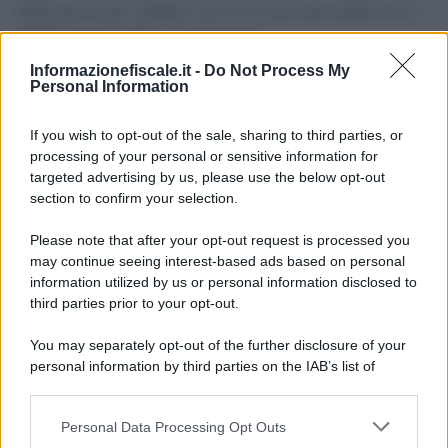
l’esenzione per reddito, con la no tax area totale fino a
20.000 euro di ISEE e le riduzioni (…)
Informazionefiscale.it -
Do Not Process My
21 FEBBRAIO 2020
Personal Information
If you wish to opt-out of the sale, sharing to third parties, or
processing of your personal or sensitive information for
targeted advertising by us, please use the below opt-out
section to confirm your selection.
Please note that after your opt-out request is processed you
may continue seeing interest-based ads based on personal
Anna Maria D’Andrea
-
TASSE SCOLASTICHE
information utilized by us or personal information disclosed to
Esonero tasse scolastiche, le istruzioni per il
third parties prior to your opt-out.
rimborso
You may separately opt-out of the further disclosure of your
Esonero tasse scolastiche, dall’Agenzia delle Entrate
personal information by third parties on the IAB’s list of
arrivano le istruzioni per il rimborso nel caso di
downstream participants.
pagamento non dovuto. Le regole (…)
Personal Data Processing Opt Outs
This information may also be disclosed by us to third parties