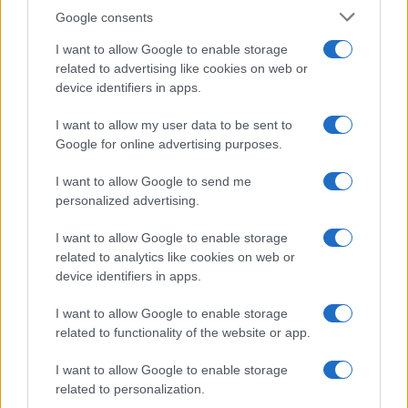
Google consents
I want to allow Google to enable storage
related to advertising like cookies on web or
device identifiers in apps.
Iscriviti alla nostra
NEWSLETTER
I want to allow my user data to be sent to
Google for online advertising purposes.
Resta informato su notizie, aggiornamenti fiscali
I want to allow Google to send me
e moduli scaricabili!
personalized advertising.
I want to allow Google to enable storage
related to analytics like cookies on web or
device identifiers in apps.
I want to allow Google to enable storage
Acconsento al
trattamento dei dati personali
ai sensi degli
related to functionality of the website or app.
articoli 13-14 del GDPR 2016/679.
I want to allow Google to enable storage
related to personalization.