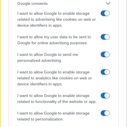
Google consents
I want to allow Google to enable storage
related to advertising like cookies on web or
device identifiers in apps.
Iscriviti alla nostra
NEWSLETTER
I want to allow my user data to be sent to
Google for online advertising purposes.
Resta informato su notizie, aggiornamenti fiscali
I want to allow Google to send me
e moduli scaricabili!
personalized advertising.
I want to allow Google to enable storage
related to analytics like cookies on web or
device identifiers in apps.
I want to allow Google to enable storage
Acconsento al
trattamento dei dati personali
ai sensi degli
related to functionality of the website or app.
articoli 13-14 del GDPR 2016/679.
I want to allow Google to enable storage
related to personalization.