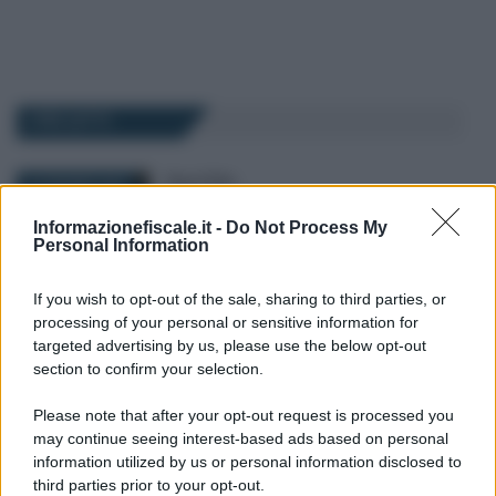
I PIÙ LETTI
Rosy D’Elia
-
24 GIUGNO 2022
PUBBLICA AMMINISTRAZIONE
Bonus 200 euro senza
Informazionefiscale.it -
Do Not Process My
Personal Information
dichiarazione, per i
dipendenti pubblici è
automatico
If you wish to opt-out of the sale, sharing to third parties, or
processing of your personal or sensitive information for
targeted advertising by us, please use the below opt-out
Salvatore Cuomo
-
section to confirm your selection.
1 APRILE 2022
PUBBLICA AMMINISTRAZIONE
Il black out Sogei
Please note that after your opt-out request is processed you
may continue seeing interest-based ads based on personal
information utilized by us or personal information disclosed to
third parties prior to your opt-out.