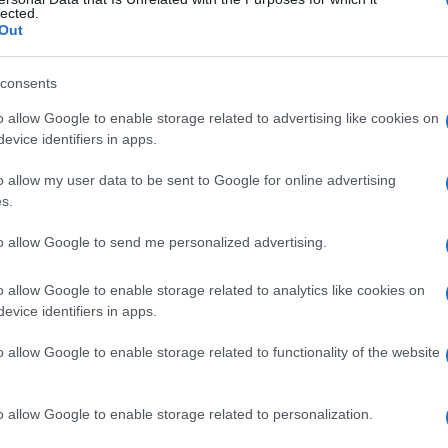
ità e postulati)
: sono state introdotte
lected.
Out
e rafforzata
, con un allineamento più
contabile e qualificazione fiscale;
consents
le OIC 34 (Ricavi)
: ulteriori affinamenti
o allow Google to enable storage related to advertising like cookies on
evice identifiers in apps.
vi derivanti da prestazioni di servizi e
lare attenzione all’identificazione delle
o allow my user data to be sent to Google for online advertising
s.
ilizzazione
.
to allow Google to send me personalized advertising.
 cruciale per la
rendicontazione ESG
o allow Google to enable storage related to analytics like cookies on
evice identifiers in apps.
icialmente nel perimetro della
CSRD
o allow Google to enable storage related to functionality of the website
g Directive
”). Per l’esercizio 2026 (con
I quotate (escluse le micro-imprese)
o allow Google to enable storage related to personalization.
 di sostenibilità secondo gli standard