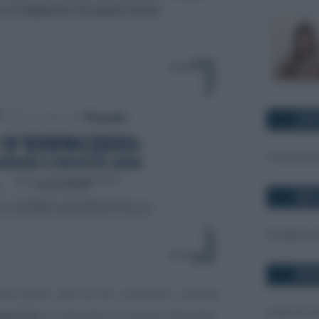
e il deposito di quest'anno
COS
Il corso è
DAT
9 marzo 
DOV
vicinano alle prime scadenze relative
Link al c
sercizio
in vista del successivo deposito.