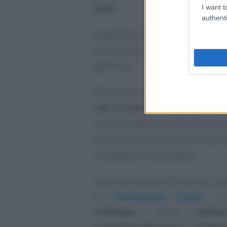
I want t
ESRS
.
authenti
È previsto un regime di "opt-ou
fino al 2028, ma richiede una spec
gestione.
Rivedremo poi tutti i
parametri n
che occorre prendere come ri
in forma abbreviata e per il bil
articoli 2435-bis e 2435-ter del c
introdotte lo scorso anno.
La partecipazione al webinar cons
di
TeamSystem Studio
, i
artificiale
e rivolto a
dottor