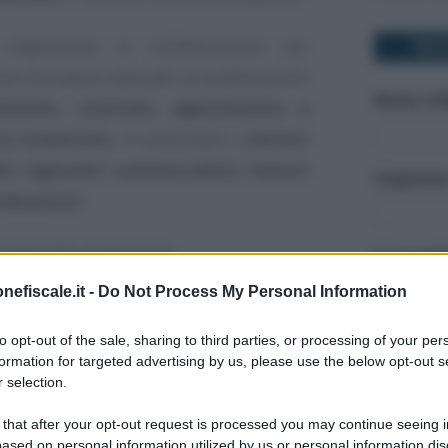
rganizzare in collaborazione con
RIC
o formativo dedicato ai professionisti
Nome (Ob
sizione, controllo, approvazione e
io d’esercizio
, in particolare a
dottori
i, ragionieri commercialisti, revisori
Cognome 
ributaristi
.
el seguente programma:
Il tuo in
per il
bilancio di esercizio
;
nefiscale.it -
Do Not Process My Personal Information
Telefono 
lancio
previste dalla normativa vigente
to opt-out of the sale, sharing to third parties, or processing of your per
formation for targeted advertising by us, please use the below opt-out s
ri
;
 selection.
azione del bilancio
e il
successivo
Azienda
 that after your opt-out request is processed you may continue seeing i
ased on personal information utilized by us or personal information dis