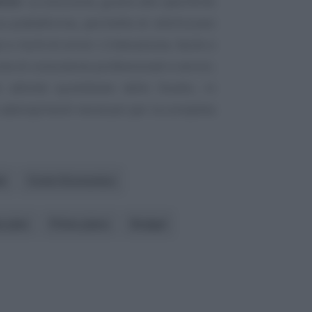
isti
. La soluzione, grazie alle specifiche
ca piattaforma, permette di ottimizzare
 rischi di errori. L’interazione, facile e
one di consulenze professionali e servizi,
 attività quotidiane dello Studio, in
gli adempimenti necessari per la completa
le
Conto Economico
s plan
Primo piano
Budget