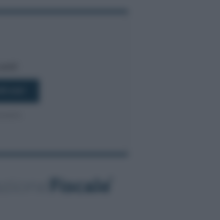
bili!
016/679.