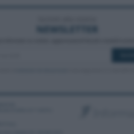
Iscriviti alla nostra
NEWSLETTER
a informato su notizie, aggiornamenti fiscali e moduli scarica
nsento al
trattamento dei dati personali
ai sensi degli articoli 13-14 del GDPR 2
3886391005
ibunale di Velletri al n° 14/2018
|
la Privacy
ce Etico
|
Modello 231
|
ISO 9001:2015