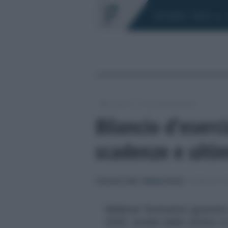
Chi siamo
Fisco
/
/
Lavoro
Corsi di formazione
Bilancio d’eserc
scadenze e ulti
Francesco Oliva
/
Melissa Farneti
-
CORSI DI F
Webinar formativo gratuito 
2026: analisi delle ultime n