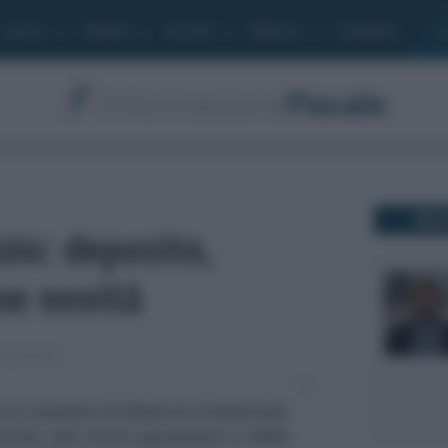
Lavoro
Moduli
Società
Bilancio
Academy
DO
izio: deposito,
me novità
ORMAZIONE
in materia di bilancio d'esercizio
ovità, dei nuovi parametri e delle