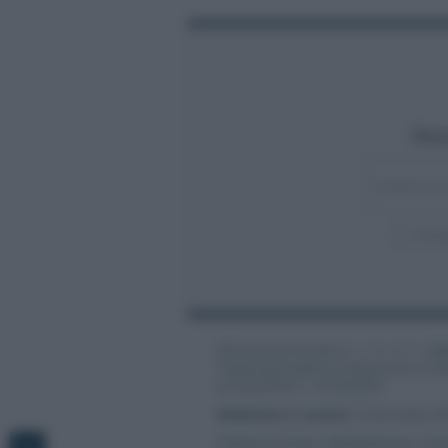
Rest
Acco
Informazione Fiscale S.r.l. - P.I. / C.F.: 1
Testata giornalistica iscritta presso il Tr
Iscrizione ROC n. 31534/2018
Redazione e contatti
|
Informativa sul
Preferenze privacy
|
Whistleblowing
|
Codi