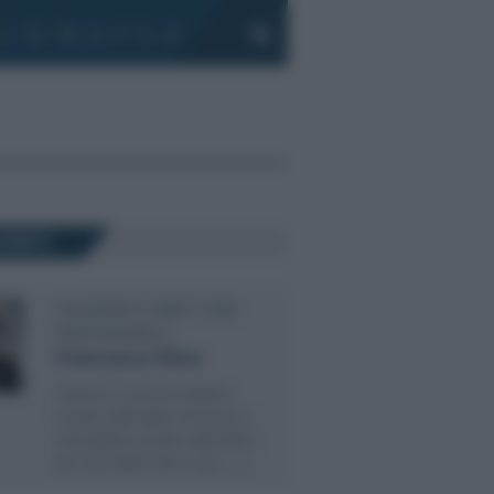
CENTI
FOUNDER E DIRETTORE
RESPONSABILE
Francesco Oliva
Dottore Commercialista
iscritto all’Ordine di Roma e
Giornalista iscritto all’Ordine
dei Giornalisti del Lazio, (…)