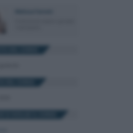
Melissa Farneti
Professional solution specialist
TeamSystem
TO DEL CORSO
 gratuito
A DEL CORSO
2026
E SI SVOLGE IL CORSO
orso