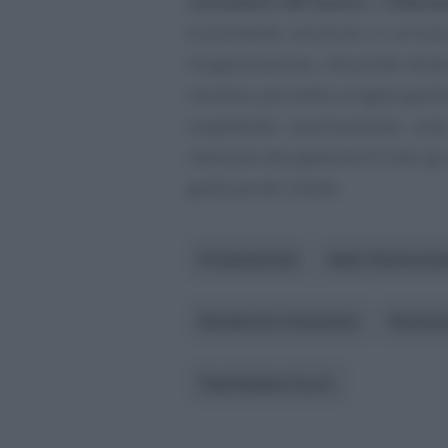
consulenti del lavoro
e
tributar
funzionalità racchiuse in un’uni
l’organizzazione, riducendo tempi e
intuitiva, permette un’agile gesti
impattando positivamente sulle
relazione alla gestione di tutti 
gestione del cliente.
Professionisti
Stato Patrimonia
Rendiconto finanziario
Busines
TeamSystem S.p.A.