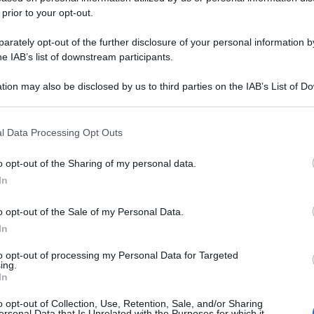
 prior to your opt-out.
o, piccole e medie imprese
;
Stato occ
rately opt-out of the further disclosure of your personal information by
he
.
he IAB’s list of downstream participants.
Corso di 
vo è possibile iscriversi inserendo i dati
tion may also be disclosed by us to third parties on the IAB’s List of 
 that may further disclose it to other third parties.
edicata
.
 that this website/app uses one or more Google services and may gath
l Data Processing Opt Outs
Testo del
including but not limited to your visit or usage behaviour. You may click 
bilità
ha aggiornato diversi standard
 to Google and its third-party tags to use your data for below specifi
 bilanci 2026.
o opt-out of the Sharing of my personal data.
ogle consent section.
In
uenti novità:
o opt-out of the Sale of my Personal Data.
ale OIC 30 sui bilanci intermedi
: ora è
In
edazione delle
situazioni contabili
to opt-out of processing my Personal Data for Targeted
ing.
ggiore uniformità rispetto al bilancio
In
o opt-out of Collection, Use, Retention, Sale, and/or Sharing
ersonal Data that Is Unrelated with the Purposes for which it