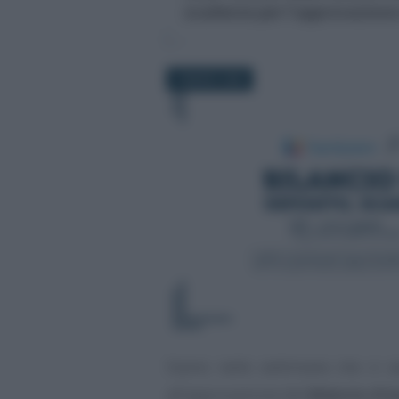
scadenze per l'approvazione 
2 MARZO 2026
Siamo nelle settimane che ci av
all’approvazione del
bilancio d’e