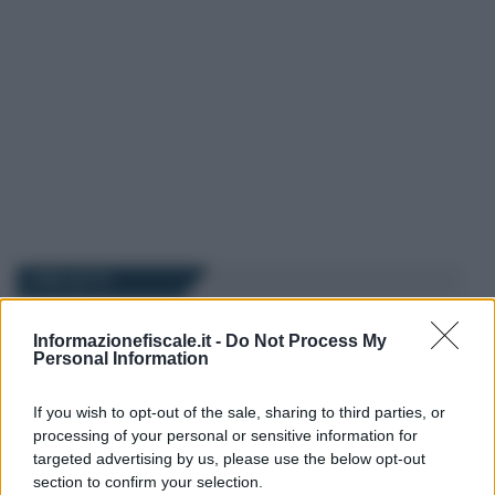
I PIÙ LETTI
Informazionefiscale.it -
Do Not Process My
Anna Maria D’Andrea
-
7 AGOSTO 2019
Personal Information
STUDI DI SETTORE
ISA 2019: rischi e controlli per
i contribuenti con “voto”
If you wish to opt-out of the sale, sharing to third parties, or
basso
processing of your personal or sensitive information for
targeted advertising by us, please use the below opt-out
section to confirm your selection.