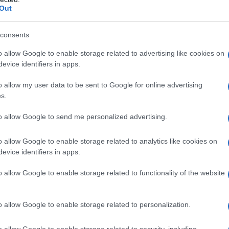
 paga in due rate: la prima entro il 30
Out
l 30 novembre (1° dicembre 2025).
consents
o allow Google to enable storage related to advertising like cookies on
evice identifiers in apps.
o allow my user data to be sent to Google for online advertising
s.
to allow Google to send me personalized advertising.
o allow Google to enable storage related to analytics like cookies on
evice identifiers in apps.
o allow Google to enable storage related to functionality of the website
subiscono mensilmente l’applicazione di
 possono trovarsi a dover far fronte a
o allow Google to enable storage related to personalization.
chiarazione dei redditi.
o allow Google to enable storage related to security, including