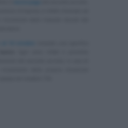
bito in
busta paga
del secondo acconto.
sostituto d’imposta, è infatti chiamato ad
a riscossione delle imposte dovute dal
avoratore.
o al 10 ottobre
inviando una specifica
lavoro
. Ogni anno infatti è possibile
llamento del secondo acconto, in caso di
 mutamento della propria situazione
 scattata nel modello 730.