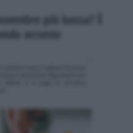
ovembre più bassa? È
condo acconto
e cedolare secca tagliano la busta
essati i lavoratori dipendenti con
 a debito e si paga in un'unica
one