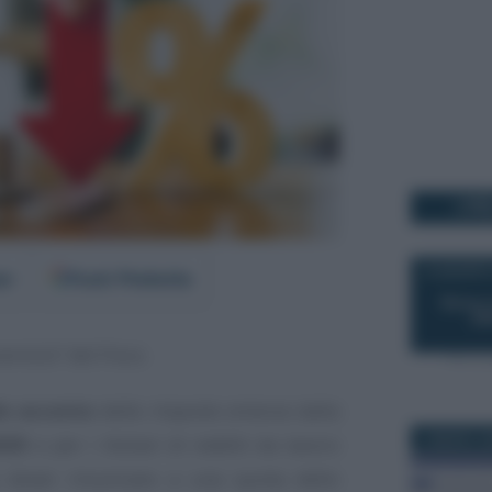
I PI
14 AGOSTO
er
Fonti Preferite
ervizio” del Fisco.
o acconto
delle imposte emerse dalla
5 MARZO 2
2025
e per i titolari di redditi da lavoro
a dover rinunciare a una quota dello