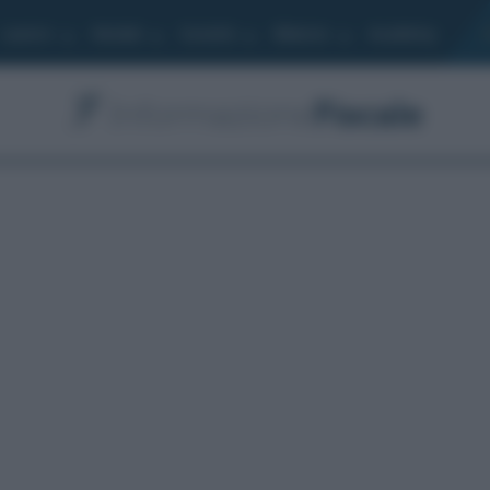
Lavoro
Moduli
Società
Bilancio
Academy