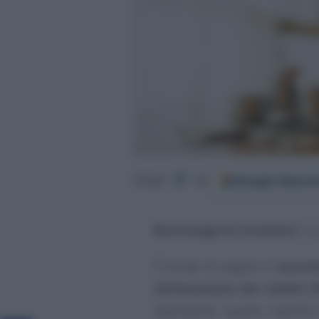
Google
Discov
Segui
su
Busta paga di novembre
“a s
È tempo di pagare il
second
dichiarazione dei redditi 
dipendente questo signific