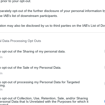
ettuate dal datore di lavoro in favore dei
 prior to your opt-out.
procedure di rimborso, anche gli
addebiti
rately opt-out of the further disclosure of your personal information by
are secca
avvengono direttamente sulle
he IAB’s list of downstream participants.
tituto d’imposta.
tion may also be disclosed by us to third parties on the IAB’s List of 
 that may further disclose it to other third parties.
erimetro dei dipendenti interessati
 that this website/app uses one or more Google services and may gath
lla seconda quota di acconto, è bene
l Data Processing Opt Outs
including but not limited to your visit or usage behaviour. You may click 
vuto se l’imposta dichiarata nell’anno,
 to Google and its third-party tags to use your data for below specifi
o opt-out of the Sharing of my personal data.
ogle consent section.
imposta, ritenute già operate ed eccedenze
In
o opt-out of the Sale of my Personal Data.
In
00 per cento dell’imposta
dichiarata
ate, sulla base della somma da versare:
to opt-out of processing my Personal Data for Targeted
ing.
In
, si versa entro il 30 novembre (termine
o opt-out of Collection, Use, Retention, Sale, and/or Sharing
dicembre, cadendo di sabato);
ersonal Data that Is Unrelated with the Purposes for which it
lected.