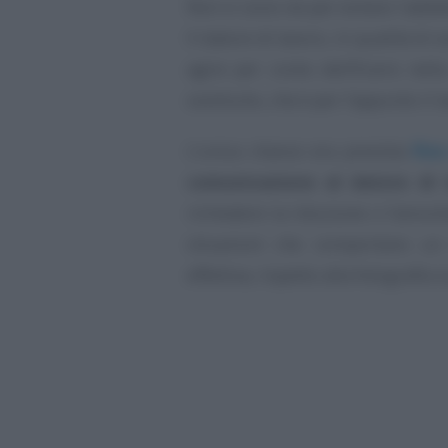
Non vi sono vie per evitare l’adde
Il datore di lavoro, in qualità di 
agire per conto dell’Erario nell
sostituito, che è per l’appunto il l
L’unica chance era prevista
fin
comunicazione al datore di 
richiedere la riduzione o l’annu
situazioni che comportano un
effettiva, rispetto alla fotografia