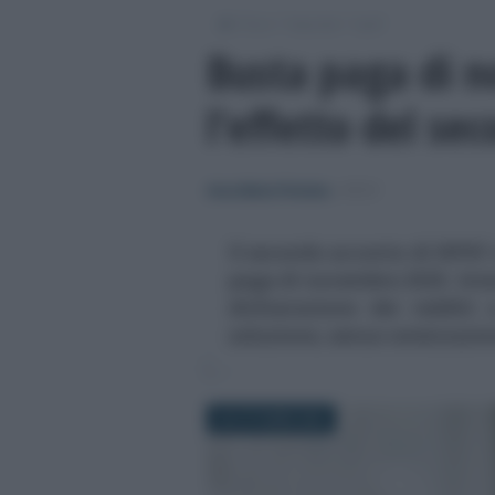
/
/
/
Fisco
Imposte
Irpef
Busta paga di n
l’effetto del se
Anna Maria D’Andrea
-
IRPEF
Il secondo acconto di IRPEF 
paga di novembre 2025. Inter
dichiarazione dei redditi
soluzione, senza rateizzazi
28 OTTOBRE 2025