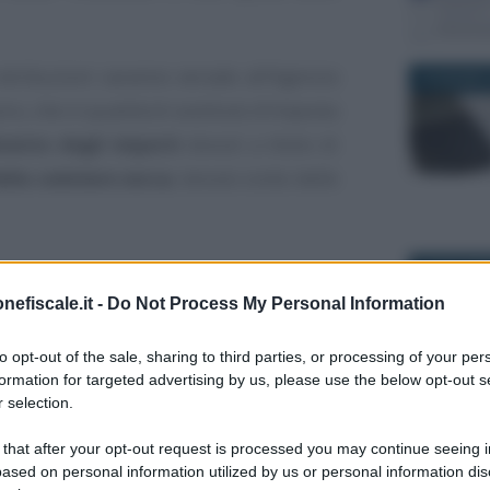
tribuzioni saranno versate all’Agenzia
19 GIUGNO 
oro, che in qualità di sostituto d’imposta
mento degli importi
dovuti a titolo di
ella cedolare secca
, tenuto conto delle
23 SETTEM
are secca, il secondo
nefiscale.it -
Do Not Process My Personal Information
te riduce la busta
to opt-out of the sale, sharing to third parties, or processing of your per
formation for targeted advertising by us, please use the below opt-out s
23 GIUGNO 
 selection.
nuovo e inatteso, ma di una diretta
 that after your opt-out request is processed you may continue seeing i
di conguaglio fiscale
legate alla
ased on personal information utilized by us or personal information dis