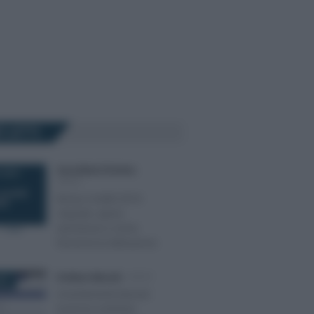
Ù LETTI
Anna Maria D’Andrea
-
 2019
IRPEF
Bonus mobili 2019:
requisiti, spese
ammesse e come
funziona la detrazione
Emiliano Marvulli
-
IRPEF
022
Accertamenti bancari:
la prova contraria