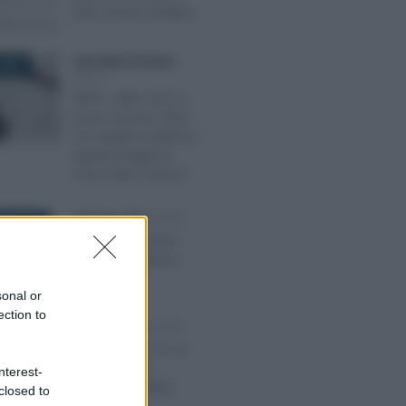
deve essere analitica
Anna Maria D’Andrea
-
2023
IRPEF
IRPEF, saldo 2022 e
primo acconto 2023
con doppia scadenza:
quando pagare e
come fare il calcolo
Tommaso Gavi
-
IRPEF
BRE 2024
Superbonus 2024:
novità e scadenze
sonal or
ection to
Tommaso Gavi
-
IRPEF
2022
Superbonus 110, la
maxi circolare
nterest-
dell’Agenzia delle
closed to