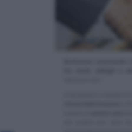
Risoluzione consensuale co
Fac simile, obblighi e ad
indicazioni utili.
A disciplinare il contratto di
riforma delle locazioni
n. 43
scadenza di
quattro anni
dal
altri quattro anni, salvo c
comunicando eventuali variaz