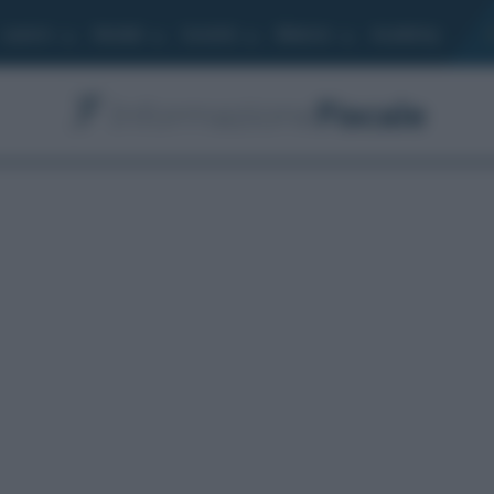
Lavoro
Moduli
Società
Bilancio
Academy