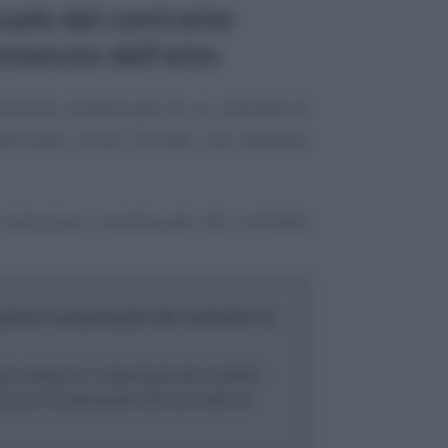
uale del contratto
ontenuto dell’atto
luzione consensuale di un contratto di
ticolari vincoli formali, ma necessita
risoluzione consensuale del contratto
uzione consensuale del contratto di
per eseguire il download del modello
luzione consensuale del contratto di