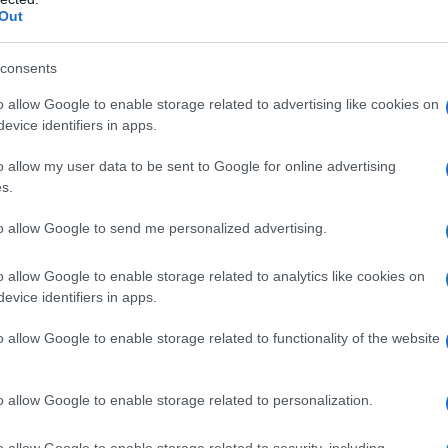
Out
esto termine, è chiamato a risarcire il
consents
o e corrispondere ben
sei mensilità
o allow Google to enable storage related to advertising like cookies on
 preavviso.
evice identifiers in apps.
o allow my user data to be sent to Google for online advertising
dere dal contratto di locazione
s.
anch’egli il termine dei
sei mesi di
to allow Google to send me personalized advertising.
menta a
dodici mesi
in caso di locazioni
o allow Google to enable storage related to analytics like cookies on
evice identifiers in apps.
8 stabilisce dei casi perentori in cui il
o allow Google to enable storage related to functionality of the website
ne anticipata:
ile ad uso abitativo, commerciale,
o allow Google to enable storage related to personalization.
roprio;
o allow Google to enable storage related to security, including