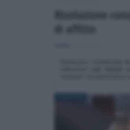
/
/
Moduli
Moduli fiscali
Risoluzione con
di affitto
Carla Mele
-
MODULI FISCALI
Risoluzione consensuale del
indicazioni sugli obblighi 
necessari. Una panoramica 
26 AGOSTO 2020