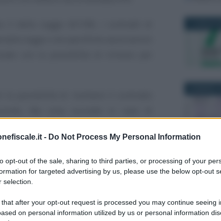
 3 della Legge 431/98, i contratti di
7 LUGLIO 2
o
dalla legge o da specifiche associazioni
nale con la possibilità di rinnovo per
29 MARZO 2
i la possibilità di risolvere il contratto
ccordo. Ma cosa succede in caso di
tratto di affitto
?
nefiscale.it -
Do Not Process My Personal Information
20 AGOSTO
uale del contratto
to opt-out of the sale, sharing to third parties, or processing of your per
formation for targeted advertising by us, please use the below opt-out s
elle parti
 selection.
l caso di
risoluzione consensuale del
 that after your opt-out request is processed you may continue seeing i
ased on personal information utilized by us or personal information dis
rsi a seconda che la volontà di recedere