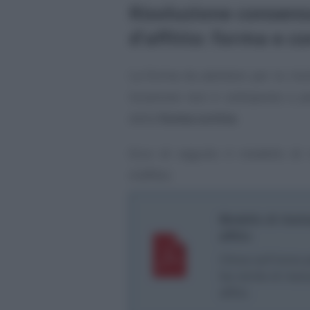
Risoluzione consens
d’affitto: forma e c
La forma da adottare per la riso
locazione non è sottoposta a par
della
forma scritta
.
Ecco di seguito il modello di 
d’affitto:
Modello di risol
affitto
Clicca sull’icona 
fac simile di riso
affitto.