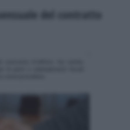
sensuale del contratto
 contratto d'affitto: fac simile,
per le parti e adempimenti fiscali
su come procedere.