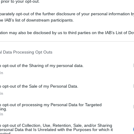
 prior to your opt-out.
SCA
rately opt-out of the further disclosure of your personal information by
he IAB’s list of downstream participants.
edere in qualsiasi momento, seguendo
ntrattuali o per un
grave motivo
come
tion may also be disclosed by us to third parties on the IAB’s List of 
 that may further disclose it to other third parties.
gge 434/98
, purché sia inviata una
 that this website/app uses one or more Google services and may gath
ediante raccomandata A/R, almeno
sei
l Data Processing Opt Outs
including but not limited to your visit or usage behaviour. You may click 
 to Google and its third-party tags to use your data for below specifi
o opt-out of the Sharing of my personal data.
ogle consent section.
In
o opt-out of the Sale of my Personal Data.
In
to opt-out of processing my Personal Data for Targeted
ing.
In
o opt-out of Collection, Use, Retention, Sale, and/or Sharing
ersonal Data that Is Unrelated with the Purposes for which it
lected.