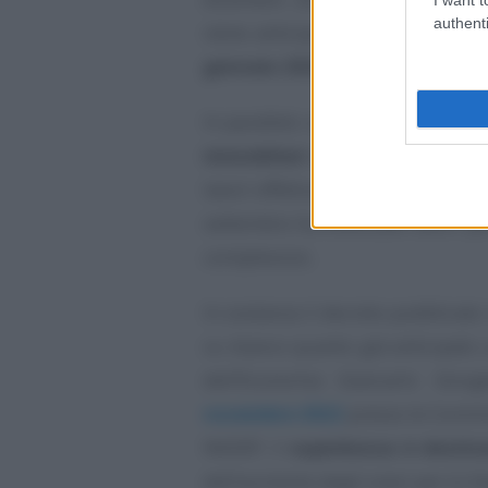
authenti
viene anticipata al
31 dicembre
gennaio 2023
e poi al 70 e al 65 
In parallelo viene prevista una pr
immobiliari unifamiliari
: super
lavori effettuati
entro il 31 mar
settembre ha effettuato lavori pe
complessivo.
In sostanza il decreto pubblicato
su bianco quanto già anticipato 
dell’Economia Giancarlo Giorge
novembre 2022
presso le Commis
NADEF: il
superbonus è destin
dell’aumento degli oneri per lo Sta