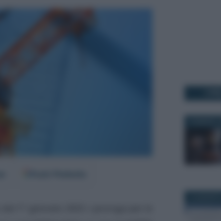
I PI
30 MARZO 2
er
Fonti Preferite
12 AGOSTO
 dal 1° gennaio 2023
e
proroga per le