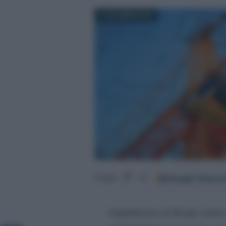
21 NOVEMBRE 2022
Google
Discov
Segui
su
Superbonus al 90 per cento