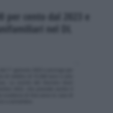
0 per cento dal 2023 e
nifamiliari nel DL
dal 1° gennaio 2023 e proroga per
te di reddito di 15.000 euro e solo
asa. La novità del Decreto Aiuti
embre 2022, che prevede anche il
a scadenza di fine anno in caso di
nto a settembre.