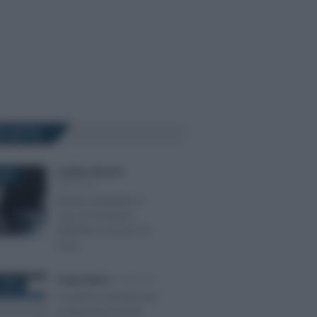
Ù LETTI
Emiliano Marvulli
-
025
IMPOSTE
Niente autotutela in
caso di sentenza
definitiva a favore al
Fisco
Alessio Mauro
-
IMPOSTE
 2024
Scontrino parlante per
le detrazioni anche