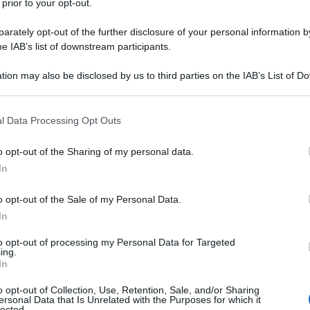
 prior to your opt-out.
r cento dal 2023 e
rately opt-out of the further disclosure of your personal information by
miliari nel DL Aiuti
he IAB’s list of downstream participants.
tion may also be disclosed by us to third parties on the IAB’s List of 
 that may further disclose it to other third parties.
cipo
, rispetto a quanto già previsto, del
 that this website/app uses one or more Google services and may gath
l Data Processing Opt Outs
ti sui
condomini
, primi interessati dalla
including but not limited to your visit or usage behaviour. You may click 
 to Google and its third-party tags to use your data for below specifi
ata l’attenzione del Governo.
o opt-out of the Sharing of my personal data.
ogle consent section.
In
to definitivo del
Decreto Aiuti quater,
o opt-out of the Sale of my Personal Data.
novembre 2022.
In
ma 8-bis, articolo 119 del decreto legge
to opt-out of processing my Personal Data for Targeted
ing.
revisto al 110 per cento fino al 31
In
ondominio e negli edifici da 2 a 4 unità
o opt-out of Collection, Use, Retention, Sale, and/or Sharing
ersonal Data that Is Unrelated with the Purposes for which it
a al 70 per cento e poi al 65 per cento.
lected.