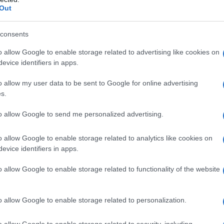
Out
consents
o allow Google to enable storage related to advertising like cookies on
evice identifiers in apps.
o allow my user data to be sent to Google for online advertising
s.
to allow Google to send me personalized advertising.
o allow Google to enable storage related to analytics like cookies on
evice identifiers in apps.
iuti quater
la riduzione dell’aliquota
cento già dal 1° gennaio 2023
.
o allow Google to enable storage related to functionality of the website
nnesima modifica all’
articolo 119 del
o allow Google to enable storage related to personalization.
 al comma 8-bis la scadenza del 31
one del
superbonus al 110 per cento
o allow Google to enable storage related to security, including