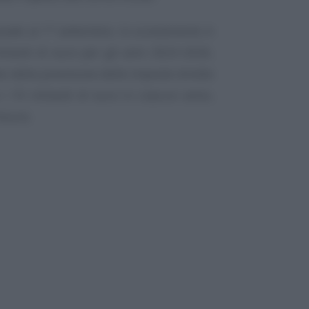
cavate al 1° settembre, lo scostamento è
liardi di euro per gli anni 2023-2026,
 della previsione delle imposte dirette
 i 10 miliardi di euro in ciascun anno,
misure.