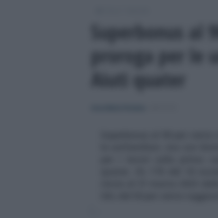
/
/
Fisco
Imposte
Superbonus al 9
proroga per le u
Aiuti quater
Anna Maria D’Andrea
-
IMPOSTE
Superbonus al 90 per cento 
le unifamiliari, ma con limi
per i lavori sulla prima c
quater, DL 176 del 18 nov
rinvio al 31 marzo 2023 dell
SAL del 30 per cento raggiu