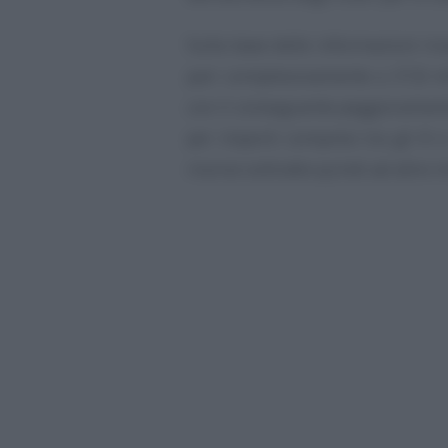
Sulla base delle informazioni ri
pari complessivamente a 37,8 mi
con il conseguente peggioramento
per importi compresi tra gli 8 e
risorse sottratte quindi ad altre 