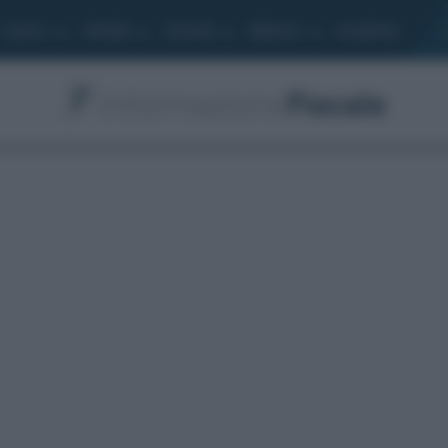
Lavoro
Moduli
Società
Bilancio
Academy