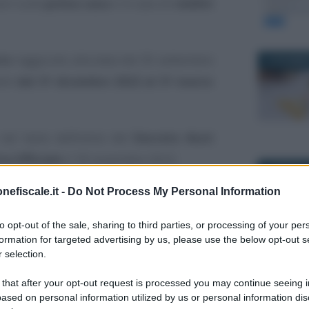
ori sulla
prima casa
e in caso di
redditi
nto
raggiunto alla data del 30 settembre
12 DICEMBR
anti
dal 31 dicembre 2022 al 31 marzo
el testo definitivo del
Decreto Aiuti
a Ufficiale
il 18 novembre 2022.
1 FEBBRAIO
nefiscale.it -
Do Not Process My Personal Information
al superbonus già annunciate nella
so 11 novembre. Novità anche sulla
to opt-out of the sale, sharing to third parties, or processing of your per
ibile fruire dell’agevolazione con tempi
formation for targeted advertising by us, please use the below opt-out s
 selection.
egola vale per le operazioni perfezionate
16 FEBBRAI
 that after your opt-out request is processed you may continue seeing i
ased on personal information utilized by us or personal information dis