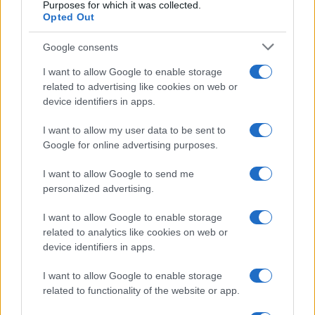
al Fisco
Purposes for which it was collected.
Opted Out
Google consents
I want to allow Google to enable storage
related to advertising like cookies on web or
device identifiers in apps.
Iscriviti alla nostra
NEWSLETTER
I want to allow my user data to be sent to
Google for online advertising purposes.
Resta informato su notizie, aggiornamenti fiscali
I want to allow Google to send me
e moduli scaricabili!
personalized advertising.
I want to allow Google to enable storage
related to analytics like cookies on web or
device identifiers in apps.
I want to allow Google to enable storage
Acconsento al
trattamento dei dati personali
ai sensi degli
related to functionality of the website or app.
articoli 13-14 del GDPR 2016/679.