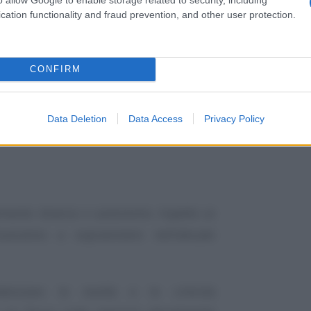
cation functionality and fraud prevention, and other user protection.
CONFIRM
Data Deletion
Data Access
Privacy Policy
imento diverso e autonomo rispetto ai
eranno a sopravvivere nell’attuale
enziare le novità e le criticità