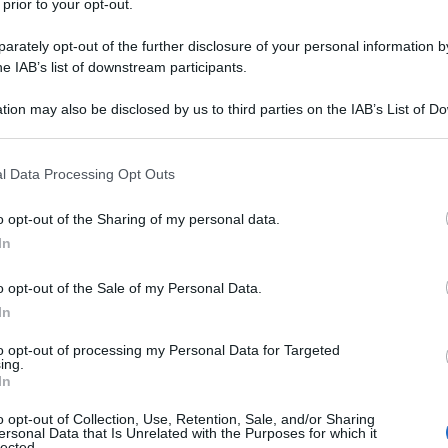
 prior to your opt-out.
7/2015
.
rately opt-out of the further disclosure of your personal information by
he IAB’s list of downstream participants.
icato, recita:
tion may also be disclosed by us to third parties on the IAB’s List of 
 that may further disclose it to other third parties.
 comma 3 trasmettono telematicamente
 that this website/app uses one or more Google services and may gath
l Data Processing Opt Outs
 relativi alle operazioni di cessione di
including but not limited to your visit or usage behaviour. You may click 
 to Google and its third-party tags to use your data for below specifi
izi effettuate e ricevute verso e da
o opt-out of the Sharing of my personal data.
ogle consent section.
itorio dello Stato, salvo quelle per le
In
letta doganale e quelle per le quali
o opt-out of the Sale of my Personal Data.
te fatture elettroniche secondo le
In
a 3. La trasmissione telematica e’
to opt-out of processing my Personal Data for Targeted
ing.
ntro la fine del mese successivo al
In
1) Con riferimento alle operazioni
o opt-out of Collection, Use, Retention, Sale, and/or Sharing
ersonal Data that Is Unrelated with the Purposes for which it
lio 2022, i dati di cui al primo periodo
lected.