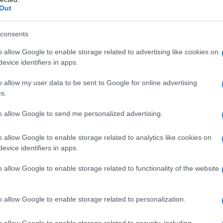
Out
mente utilizzando il Sistema di
to di cui al comma 2. Con riferimento
consents
o allow Google to enable storage related to advertising like cookies on
evice identifiers in apps.
tica dei dati relativi alle operazioni
o allow my user data to be sent to Google for online advertising
getti non stabiliti nel territorio dello
s.
 i termini di emissione delle fatture o
to allow Google to send me personalized advertising.
ficano i corrispettivi;
o allow Google to enable storage related to analytics like cookies on
tica dei dati relativi alle operazioni
evice identifiers in apps.
stabiliti nel territorio dello Stato e’
o allow Google to enable storage related to functionality of the website
dicesimo giorno del mese successivo a
nto del documento comprovante
o allow Google to enable storage related to personalization.
azione dell’operazione”
.
o allow Google to enable storage related to security, including