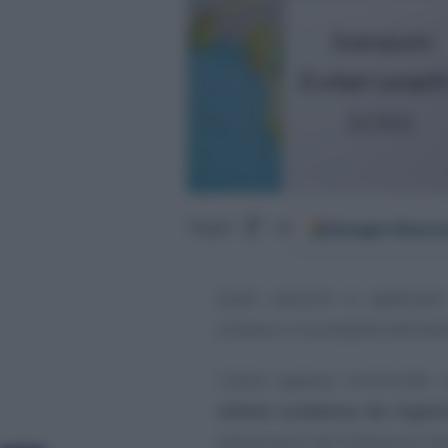
Google
Discov
Segui
su
Quali sanzioni si applicano
omesso o incompleto dell’es
L’anno appena cominciato s
ultime scadenze da rispet
passeranno dal Sistema di In