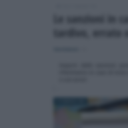
/
/
/
Fisco
Imposte
IVA
Le sanzioni in c
tardivo, errato
Tania Stefanutto
-
IVA
Importi delle sanzioni pre
riferimento in caso di invi
o con errori
22 FEBBRAIO 2022