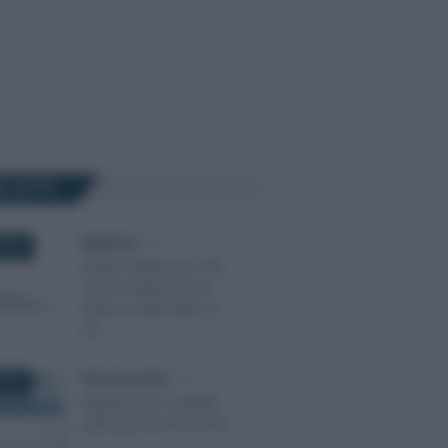
Ù LETTI
Redazione
-
IVA
2018
Fattura elettronica: QR-
code e registrazione
indirizzo telematico al
via
Francesco Oliva
-
IVA
2018
Registrazioni contabili
split payment IVA 2018