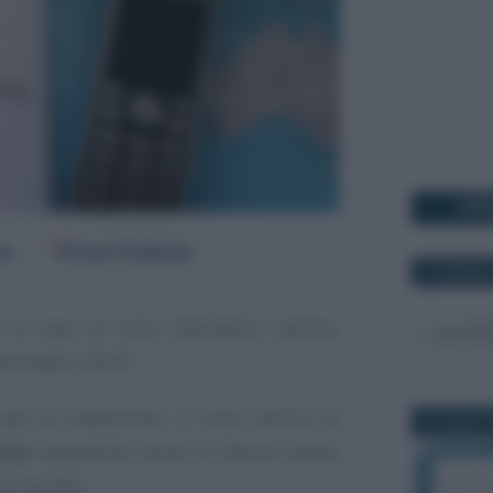
I PI
er
Fonti Preferite
15 GIUGNO 
 in caso di invio telematico tardivo,
terometro 2022?
arà di transizione: ci sono ancora le
18 LUGLIO 
tare
dopodiché anche le fatture estere
terscambio.