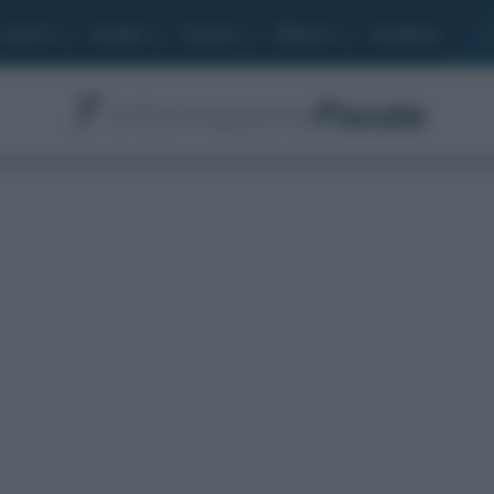
Lavoro
Moduli
Società
Bilancio
Academy