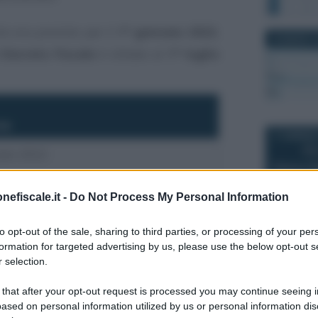
o era previsto per il
1° gennaio 2022
,
28 MARZO 2
 Decreto Fiscale
è slittato al
1° luglio
za
17 GENNAIO
aio 2022
le 2022 (2 maggio)
nefiscale.it -
Do Not Process My Personal Information
to opt-out of the sale, sharing to third parties, or processing of your per
12 NOVEMB
o 2022 (1° agosto, quindi 20 agosto a
formation for targeted advertising by us, please use the below opt-out s
lla proroga feriale)
 selection.
 that after your opt-out request is processed you may continue seeing i
ased on personal information utilized by us or personal information dis
seguito il comma 3-bis dell’articolo 1 del