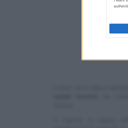
authenti
È chiaro che si tratta di ademp
modelli Intrastat
che continu
versione.
Si vogliono di seguito evid