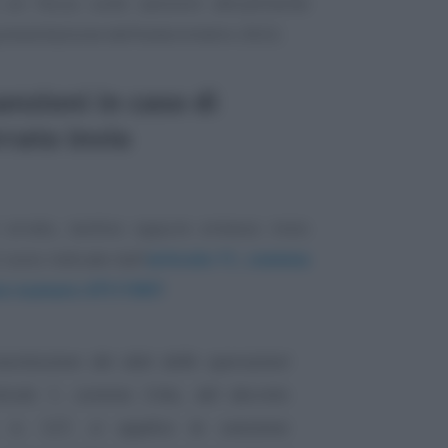
 un focus sulle sanzioni attualmente
 presentazione dell’esterometro 2022.
nzioni in caso di
rrato invio
i errato, tardivo oppure omesso invio
sono indicate dall’
articolo 11, comma
ivo numero 471/1997
:
rasmissione dei dati delle operazioni
articolo 1, comma 3-bis, del decreto
, n. 127, si applica la sanzione