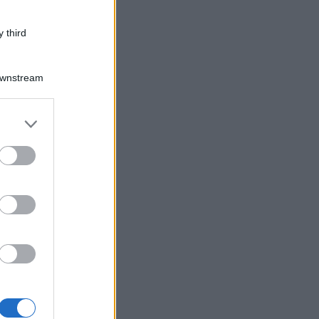
 third
Downstream
er and store
to grant or
ed purposes