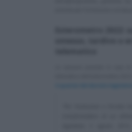
dell’adempimento, partendo da
previste per l’omissione o errata
Esterometro 2022: sa
omesso, tardivo o e
telematico
Le sanzioni previste in caso d
telematico dell’esterometro 2022 
2-quarter del decreto legislat
“Per l’omissione o l’errata t
transfrontaliere di cui all’
legislativo 5 agosto 2015