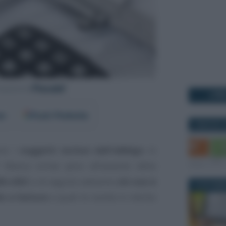
I PI
er
Fonti Preferite
5 MAGGIO 2
ono i
soggetti esclusi dall’obbligo
in
 Manca ormai poco all’avvento della
B e B2C
e di seguito vedremo
chi non è
16 NOVEMB
e e-fatture
e quali le novità in merito