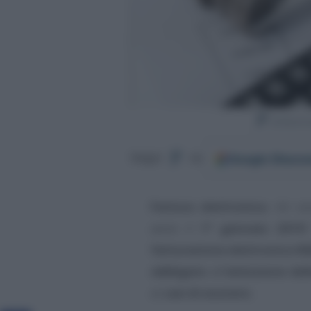
Google
Discov
Segui
su
Fattura elettronica
, chi s
avvio il
1° gennaio 2019
?
fatturazione elettronica B2
obbligato
all’
emissione dell
ai
casi di esonero
.