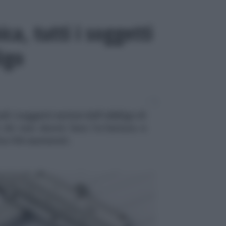
ca, tutti i soggetti
ligo
i i soggetti esclusi dall'obbligo di
 chi non dovrà fare l'e-fattura e
tita IVA esonerati.