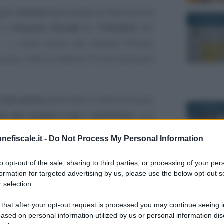
getti
esclusi
dall’obbligo di fatturazione
16 GIUGNO 
o il
Decreto Fiscale n. 119/2018
. Per
- i rilievi mossi dal Garante Privacy,
viano i dati al sistema TS non dovranno
ciclo attivo
della fattura elettronica per
30 GENNAIO
me dei minimi e per i forfettari
, così
o di fatturato annuo.
nefiscale.it -
Do Not Process My Personal Information
chi non deve fare fattura elettronica
to opt-out of the sale, sharing to third parties, or processing of your per
chiarimenti sull’esenzione che riguarda
formation for targeted advertising by us, please use the below opt-out s
 selection.
17 MAGGIO 
 that after your opt-out request is processed you may continue seeing i
ased on personal information utilized by us or personal information dis
tutti i soggetti