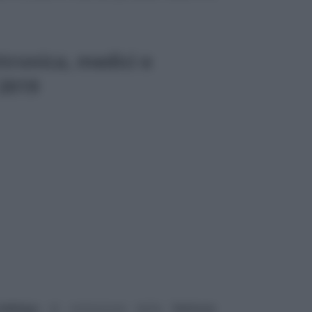
tronica, medici e
 2019
obbligo
di emissione delle
fatture