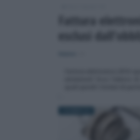
/
/
/
Fisco
Imposte
IVA
Fattura elettroni
esclusi dall’obb
Redazione
-
IVA
Fattura elettronica 2019: qual
emissione? Ecco l'elenco di
quali quindi i titolari di par
3 DICEMBRE 2018