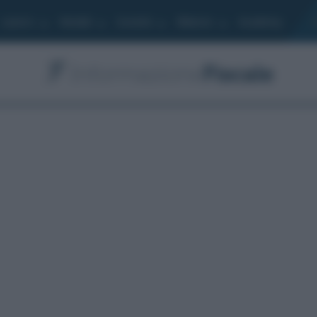
Lavoro
Moduli
Società
Bilancio
Academy