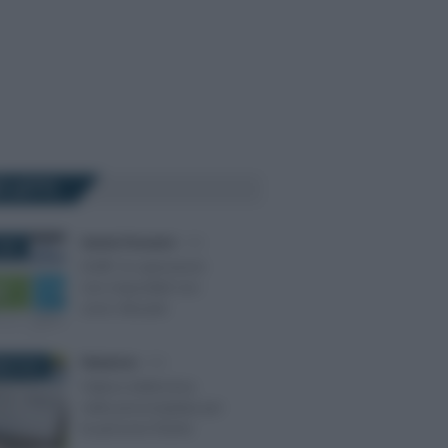
Ù LETTI
Sandra Pennacini
-
IVA
025
DURF: le operazioni
non imponibili non
sono rilevanti
Redazione
-
IVA
RE 2018
Fattura elettronica
nella precompilata per
le persone fisiche