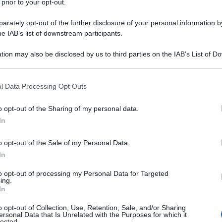
 prior to your opt-out.
rately opt-out of the further disclosure of your personal information by
he IAB’s list of downstream participants.
ll’obbligo di emissione della fattura
tion may also be disclosed by us to third parties on the IAB’s List of 
i di partita IVA in regime dei minimi
 that may further disclose it to other third parties.
forfettario.
 that this website/app uses one or more Google services and may gath
l Data Processing Opt Outs
including but not limited to your visit or usage behaviour. You may click 
 e lavoratori autonomi che dal 1° gennaio
 to Google and its third-party tags to use your data for below specifi
o opt-out of the Sharing of my personal data.
di 65.000 euro di fatturato annuo
, per
ogle consent section.
In
ntrodotte dalla Legge di Bilancio 2019, e
enti IVA.
o opt-out of the Sale of my Personal Data.
In
to opt-out of processing my Personal Data for Targeted
ing.
In
o opt-out of Collection, Use, Retention, Sale, and/or Sharing
ersonal Data that Is Unrelated with the Purposes for which it
lected.