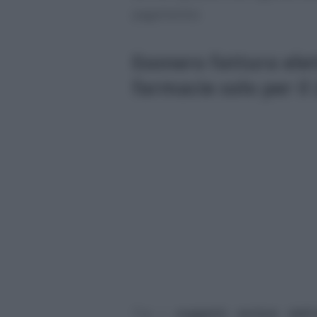
pagamento).
Esonero fattura elet
farmacie solo per il
Tra i
soggetti esclusi dall’