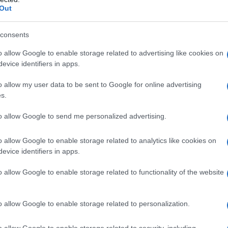
Out
consents
o allow Google to enable storage related to advertising like cookies on
evice identifiers in apps.
tturazione elettronica anche i “piccoli
o allow my user data to be sent to Google for online advertising
art. 34, comma 6, del Dpr n. 633/1972), i
s.
 dall’emissione di fatture anche prima
to allow Google to send me personalized advertising.
atturazione elettronica.
o allow Google to enable storage related to analytics like cookies on
lettronica riguarda tuttavia
soltanto il
evice identifiers in apps.
minimi e forfettari e gli altri soggetti
o allow Google to enable storage related to functionality of the website
avvio dell’e-fattura, essendo in ogni caso
ione
delle stesse in formato elettronico.
o allow Google to enable storage related to personalization.
ia delle Entrate, in una delle
FAQ sulla
o allow Google to enable storage related to security, including