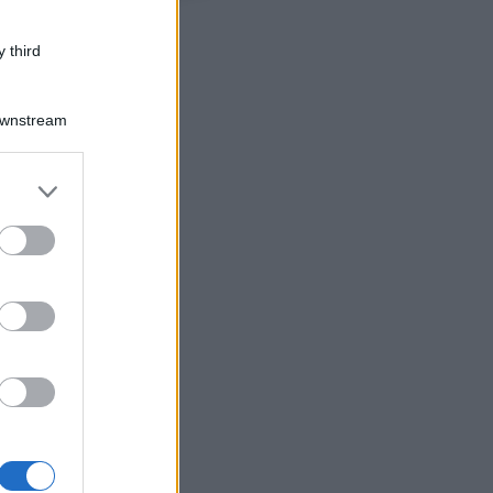
surgelati
 third
Downstream
er and store
to grant or
ed purposes