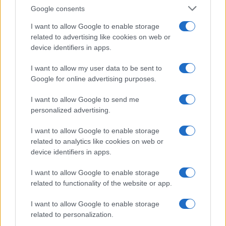
Google consents
I want to allow Google to enable storage
related to advertising like cookies on web or
device identifiers in apps.
Iscriviti alla nostra
NEWSLETTER
I want to allow my user data to be sent to
Google for online advertising purposes.
Resta informato su notizie, aggiornamenti fiscali
I want to allow Google to send me
e moduli scaricabili!
personalized advertising.
I want to allow Google to enable storage
related to analytics like cookies on web or
device identifiers in apps.
I want to allow Google to enable storage
Acconsento al
trattamento dei dati personali
ai sensi degli
related to functionality of the website or app.
articoli 13-14 del GDPR 2016/679.
I want to allow Google to enable storage
related to personalization.