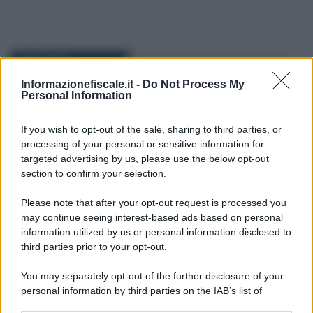
I PIÙ LETTI
Informazionefiscale.it -
Do Not Process My
Personal Information
Francesco Rodorigo
-
IMPOSTE
22 NOVEMBRE 2022
Caro benzina: taglio delle
accise prorogato al 31
If you wish to opt-out of the sale, sharing to third parties, or
dicembre, ma lo sconto
processing of your personal or sensitive information for
potrebbe essere ridotto
targeted advertising by us, please use the below opt-out
section to confirm your selection.
Please note that after your opt-out request is processed you
Anna Maria D’Andrea
-
IMPOSTE
9 APRILE 2019
may continue seeing interest-based ads based on personal
Bonus pubblicità, codice
information utilized by us or personal information disclosed to
tributo ed istruzioni per
third parties prior to your opt-out.
compilare il modello F24
You may separately opt-out of the further disclosure of your
personal information by third parties on the IAB’s list of
Tommaso Gavi
-
IMPOSTE
28 OTTOBRE 2022
downstream participants.