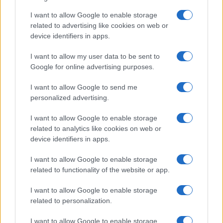
I want to allow Google to enable storage
related to advertising like cookies on web or
device identifiers in apps.
Iscriviti alla nostra
NEWSLETTER
I want to allow my user data to be sent to
Google for online advertising purposes.
Resta informato su notizie, aggiornamenti fiscali
I want to allow Google to send me
e moduli scaricabili!
personalized advertising.
I want to allow Google to enable storage
related to analytics like cookies on web or
device identifiers in apps.
I want to allow Google to enable storage
Acconsento al
trattamento dei dati personali
ai sensi degli
related to functionality of the website or app.
articoli 13-14 del GDPR 2016/679.
I want to allow Google to enable storage
related to personalization.
I want to allow Google to enable storage