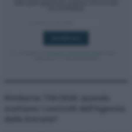
dalla quale aggiornarsi, gratuita e che non farà
mai clickbaiting!
Acconsento al
trattamento dei dati personali
ai sensi
degli articoli 13-14 del GDPR 2016/679.
Rimborso 730/2026: quando
scattano i controlli dell’Agenzia
delle Entrate?