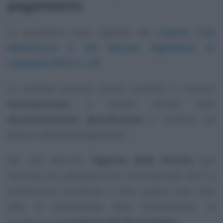
pagamento
Le procedure sono regolate dal
comma 3-bis
dell’articolo 5 del decreto legislativo 21
novembre 2014, n. 175
.
Le verifiche possono essere condotte in maniera
automatizzata
o tramite verifica della
documentazione giustificativa
e incidono sui
tempi di attesa del pagamento.
Nei casi descritti l’
Agenzia delle Entrate
può
verificare con attenzione fino a fine gennaio 2027 le
dichiarazioni trasmesse, o entro quattro mesi dalla
data di trasmissione della dichairazione, se
successiva alla
scadenza del 30 settembre
.