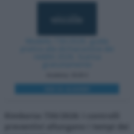
Modello 730/2026: guida
pratica alla dichiarazione dei
redditi 2026. Scarica
gratuitamente
Academy: 25,00 €
VEDI SU ACADEMY
Rimborso 730/2026: i controlli
preventivi allungano i tempi dei