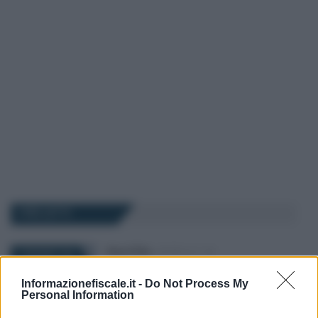
I PIÙ LETTI
Rosy D’Elia
-
MODELLO 730
4 GIUGNO 2022
Modello 730/2022 con due
CU: il rischio del debito IRPEF
Informazionefiscale.it -
Do Not Process My
Personal Information
e le verifiche sul calcolo
dell’imposta