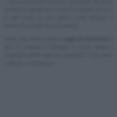
e nelle dichiarazioni dell’anno precedente. Ma anche
elementi di significativa incoerenza rispetto alle CU o
ai dati inviati da enti esterni, come farmacie o
Università, solo per fare due esempi.
Inoltre, allo stesso modo la
soglia di attenzione
si
alza
“in presenza di situazioni di rischio dovute a
irregolarità rilevate negli anni precedenti”
. Conta anche
il passato, in altre parole.