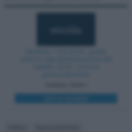
Modello 730/2026: guida
pratica alla dichiarazione dei
redditi 2026. Scarica
gratuitamente
Academy: 25,00 €
VEDI SU ACADEMY
Pubblico
Agenzia delle Entrate