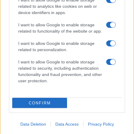
I want to allow Google to enable storage
related to analytics like cookies on web or
device identifiers in apps.
I want to allow Google to enable storage
Acconsento al
trattamento dei dati personali
ai sensi degli
related to functionality of the website or app.
articoli 13-14 del GDPR 2016/679.
I want to allow Google to enable storage
related to personalization.
I want to allow Google to enable storage
Informazione Fiscale S.r.l. - P.I. / C.F.: 13886391005
related to security, including authentication
Testata giornalistica iscritta presso il Tribunale di Velletri al n°
functionality and fraud prevention, and other
14/2018
|
Iscrizione ROC n. 31534/2018
user protection.
Redazione e contatti
|
Informativa sulla Privacy
Preferenze privacy
|
Whistleblowing
|
Codice Etico
|
Modello 231
|
ISO
9001:2015
CONFIRM
Data Deletion
Data Access
Privacy Policy