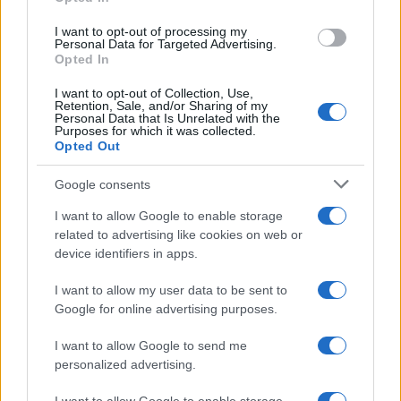
grant or deny consent to Google and its third-party tags to
use your data for below specified purposes in below Google
I want to opt-out of processing my
consent section.
Personal Data for Targeted Advertising.
Redazione
-
MODELLO 730
Opted In
16 MAGGIO 2018
Studenti universitari fuori
I want to opt-out of Collection, Use,
sede: regole e istruzioni
Retention, Sale, and/or Sharing of my
detrazione affitto nel
Personal Data that Is Unrelated with the
Purposes for which it was collected.
730/2018
Opted Out
Google consents
I want to allow Google to enable storage
related to advertising like cookies on web or
device identifiers in apps.
Iscriviti alla nostra
NEWSLETTER
I want to allow my user data to be sent to
Google for online advertising purposes.
Resta informato su notizie, aggiornamenti fiscali
I want to allow Google to send me
e moduli scaricabili!
personalized advertising.