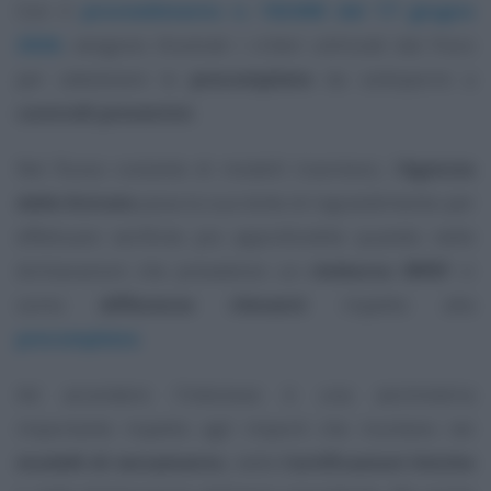
Con il
provvedimento n. 182408 del 17 giugno
2026
, vengono illustrati i criteri utilizzati dal Fisco
per
selezionare
le
precompilate
da sottoporre a
controlli preventivi
.
Nel flusso costante di modelli trasmessi, l’
Agenzia
delle Entrate
posa la sua lente di ingrandimento per
effettuare verifiche più approfondite quando nelle
dichiarazioni che prevedono un
rimborso IRPEF
ci
somo
differenze rilevanti
rispetto alla
precompilata
.
Ad accendere l’interesse è una asimmetria
importante rispetto agli importi che risultano nei
modelli di versamento
, nelle
Certificazioni Uniche