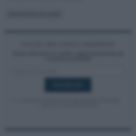
Dichiarazione dei redditi
Iscriviti alla nostra newsletter
Resta informato su notizie, aggiornamenti fiscali
e moduli scaricabili!
Acconsento al
trattamento dei dati personali
ai sensi degli
articoli 13-14 del GDPR 2016/679.