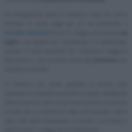
Di conseguenza, anche il rimborso slitta. Se i primi
accrediti in busta paga per chi ha presentato il
modello 730/2026
fino al 31 maggio arrivano già
da
luglio
o da agosto per i pensionati e le pensionate,
quando ci sono elementi che richiedono maggiore
attenzione si può arrivare anche
in primavera
per
ottenere le somme.
“Il rimborso che risulta spettante al termine delle
operazioni di controllo preventivo è erogato dall’Agenzia
delle entrate non oltre il sesto mese successivo al termine
previsto per la trasmissione della dichiarazione, ovvero
dalla data della trasmissione, se questa è successiva a
detto termine”
, si legge nel provvedimento.