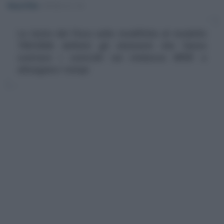
Rosy D’Elia
-
MODELLO 730
La lente del Fisco sulle modifiche al modello
730/2026: definiti gli elementi che fanno
scattare i controlli sul rimborso IRPEF e
allungano i tempi