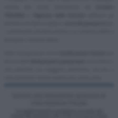
relative alle prime trasmissioni del
modello
730/2026
e l’
Agenzia delle Entrate
definisce gli
elementi che fanno scattare i
controlli preventivi
per
i contribuenti che hanno diritto a un rimborso IRPEF e
allungano i tempi di attesa.
Dalle incongruenze con le
Certificazioni Uniche
allo
storico delle
dichiarazioni presentate
, sono diversi i
casi analizzati con maggiore attenzione, ma non ci
sono particolari novità rispetto allo scorso anno.
Iscriviti alla Newsletter gratuita di
Informazione Fiscale
Un aggiornamento quotidiano via email, dal
lunedì alla domenica alle 13.00. Una buona fonte