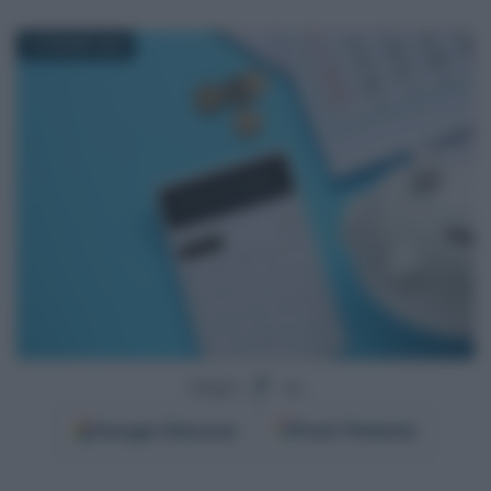
18 GIUGNO 2026
Segui
su
Google
Discover
Fonti Preferite