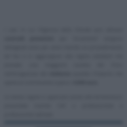
I casi in cui l’Agenzia delle Entrate può attivare
controlli preventivi
per
“incoerenza”
vengono
dettagliati anno per anno tramite un provvedimento
ad hoc
e si aggiungono alla regola standard che
prevede una maggiore cautela del Fisco
nell’erogazione del
rimborso
quando l’importo che
spetta al contribuente supera i
4.000 euro
.
Le stesse regole si applicano anche alle dichiarazioni
presentate tramite CAF o professioniste e
professionisti abilitati.