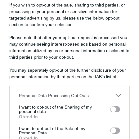
If you wish to opt-out of the sale, sharing to third parties, or
processing of your personal or sensitive information for
Redazione
-
MODELLO 730
targeted advertising by us, please use the below opt-out
7 MAGGIO 2018
section to confirm your selection.
Detrazione spese istruzione,
scolastiche e universitarie
Please note that after your opt-out request is processed you
modello 730/2018
may continue seeing interest-based ads based on personal
information utilized by us or personal information disclosed to
third parties prior to your opt-out.
Anna Maria D’Andrea
-
22 MAGGIO 2023
MODELLO 730
You may separately opt-out of the further disclosure of your
Detrazione trasporto
personal information by third parties on the IAB’s list of
scolastico nel modello
downstream participants.
730/2023: rimborso IRPEF
anche sullo scuolabus
Personal Data Processing Opt Outs
This information may also be disclosed by us to third parties
on the IAB’s List of Downstream Participants that may further
I want to opt-out of the Sharing of my
disclose it to other third parties.
personal data.
Rosy D’Elia
-
MODELLO 730
11 MAGGIO 2023
Opted In
Modello 730/2023
Please note that this website/app uses one or more Google
precompilato e compilazione
services and may gather and store information including but
I want to opt-out of the Sale of my
assistita del quadro E: le
Personal Data.
not limited to your visit or usage behaviour. You may click to
Opted In
istruzioni da seguire