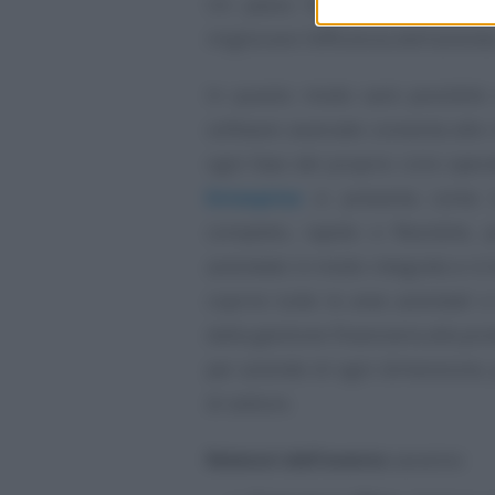
Un passo fondamentale per ott
migliorare l’efficienza dell’azienda
In questo modo sarà possibile 
software avanzate consenta alle
ogni fase del proprio ciclo oper
Enterprise
si presenta come l
completo, rapido e flessibile, 
aziendale in modo integrato e in
coprire tutte le aree aziendali e
dalla gestione finanziaria alla p
per aziende di ogni dimensione, 
di settore.
Relatori dell’evento
saranno: