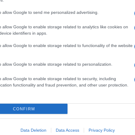
s.
zione
, i
massimali di spesa
e la
to allow Google to send me personalized advertising.
ni simili
o allow Google to enable storage related to analytics like cookies on
are domanda
, le procedure previste, i
evice identifiers in apps.
e e presentazione del progetto e per
o allow Google to enable storage related to functionality of the website
o allow Google to enable storage related to personalization.
er fare una panoramica generale degli
investimenti che la normativa in vigore
o allow Google to enable storage related to security, including
cation functionality and fraud prevention, and other user protection.
iti, inoltre, diversi spunti utili per
CONFIRM
à della
digitalizzazione dei processi
Data Deletion
Data Access
Privacy Policy