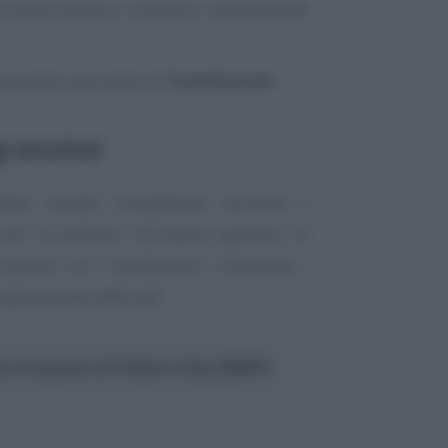
commercialista e direttore responsabile
 presales specialist di
TeamSystem
.
gratuito!
tare queste competenze tecniche e
criviti al webinar formativo gratuito di
borazione con TeamSystem, inserendo i
egistrazione dedicata.
r le Imprese ed il Made in Italy (MIMIT)