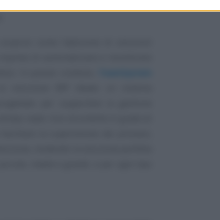
imizzare le operazioni quotidiane e
.
scoprire come l’adozione di soluzioni
 imprese di automatizzare e monitorare
ativo. In questo contesto,
TeamSystem
a soluzione ERP ideale: un sistema
progettato per supportare la gestione
 tempo reale. Uno strumento in grado di
 facilitare la supervisione dei processi,
roduzione, rendendo la soluzione perfetta
piccole, medie e grandi, e per ogni tipo