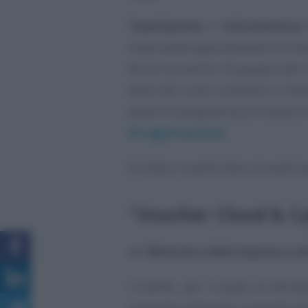
TeamSystem
e
Informazione 
importante appuntamento formativ
terrà il prossimo 16 giugno alle
tema dei nuovi contributi a fond
hanno in programma di investire
di registrazione)
.
Si tratta, in particolare, di analiz
"Voucher Cloud & Cy
del
Ministero delle Imprese e de
Il bando, per il quale la doman
prossime settimane, consente alle