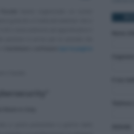
Link al c
Fiscale
hanno organizzato un nuovo
RIC
o gratuito: si tratta del webinar che si
 15.00 e dove andremo ad approfondire il
Nome (Ob
o perduto in arrivo per le aziende che
 in
hardware
e
software
(qui la pagina
Cognome 
zare il bando
Il tuo in
bersecurity"
Telefono 
l Made in Italy
.
da si potrà presentare a partire dalle
Azienda
 aziende e ai professionisti di ottenere