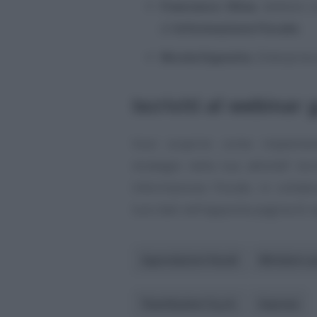
Francesco Oliva
, dottore 
di
Informazione Fiscale
;
Nicola Esposito
, Enterprise
Iscriviti al webinar 
Vuoi scoprire come implemen
strategie nella tua attività? Is
Informazione Fiscale, in colla
tuoi dati nell’apposita pagina di r
Agevolazioni fiscali
Ministero pe
TeamSystem S.p.A.
Imprese