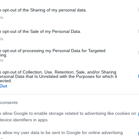
po e l’adozione di servizi applicativi
 to Google and its third-party tags to use your data for below specifi
o opt-out of the Sharing of my personal data.
’acquisizione di soluzioni tecnologiche
ogle consent section.
In
a quelle a disposizione dei soggetti
o opt-out of the Sale of my Personal Data.
 tecnologiche più avanzate e sicure
In
to opt-out of processing my Personal Data for Targeted
ing.
In
te le informazioni utili per poter decidere
,
TeamSystem
e
Informazione Fiscale
o opt-out of Collection, Use, Retention, Sale, and/or Sharing
ersonal Data that Is Unrelated with the Purposes for which it
ormativo gratuito
davvero imperdibile
lected.
Out
a
:
consents
Cybersecurity
e perché rappresenta
per aziende e professionisti
o allow Google to enable storage related to advertising like cookies on
evice identifiers in apps.
isiti soggettivi
ed
oggettivi
o allow my user data to be sent to Google for online advertising