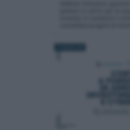
Webinar formativo gratuito
perduto in arrivo per le a
investire in hardware e sof
consolidare progetti di clou
12 GIUGNO 2026