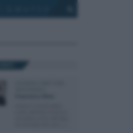
CENTI
FOUNDER E DIRETTORE
RESPONSABILE
Francesco Oliva
Dottore Commercialista
iscritto all’Ordine di Roma e
Giornalista iscritto all’Ordine
dei Giornalisti del Lazio, (…)