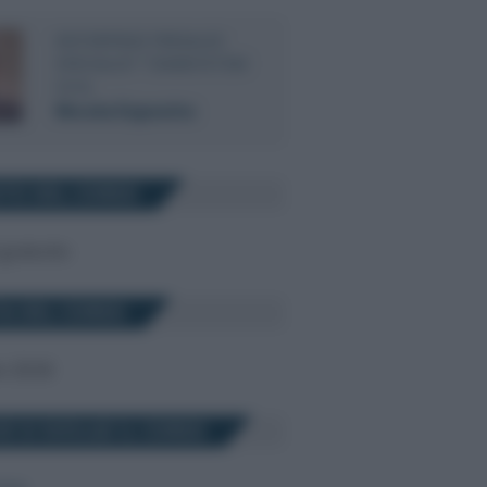
ENTERPRISE PRESALES
SPECIALIST TEAMSYSTEM
S.P.A.
Nicola Esposito
TO DEL CORSO
 gratuito
A DEL CORSO
o 2026
E SI SVOLGE IL CORSO