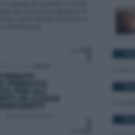
 in materia di contributi a fondo
ziende che hanno in programma di
tware con la finalità di avviare o
d e cybersecurity
COS
Il corso è
DAT
16 giugn
DOV