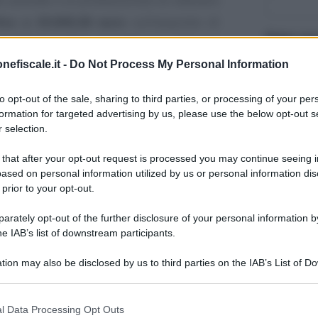
ino a 20.000,00 euro
sull’acquisto di
Stato occ
mputing e cyber security
(sia software
quisizione, da parte degli stessi, di
nefiscale.it -
Do Not Process My Personal Information
e e aggiuntive rispetto a quelle a
Corso di 
to opt-out of the sale, sharing to third parties, or processing of your per
nologiche più avanzate e sicure rispetto
formation for targeted advertising by us, please use the below opt-out s
 selection.
Testo del
 that after your opt-out request is processed you may continue seeing i
a per la misura, è pari a 150 milioni di
ased on personal information utilized by us or personal information dis
se del Fondo sviluppo e coesione (FSC)
 prior to your opt-out.
rately opt-out of the further disclosure of your personal information by
he IAB’s list of downstream participants.
 sosterrà dunque la domanda di:
tion may also be disclosed by us to third parties on the IAB’s List of 
 that may further disclose it to other third parties.
omputing e cyber security ammettendo,
 that this website/app uses one or more Google services and may gath
l Data Processing Opt Outs
including but not limited to your visit or usage behaviour. You may click 