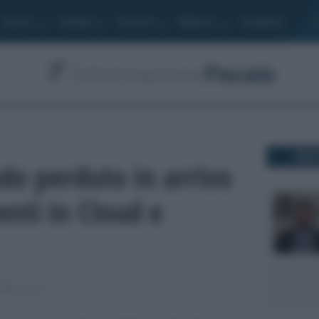
Lavoro
Moduli
Società
Bilancio
Academy
DO
do perduto in arrivo
enti in Cloud e
FORMAZIONE