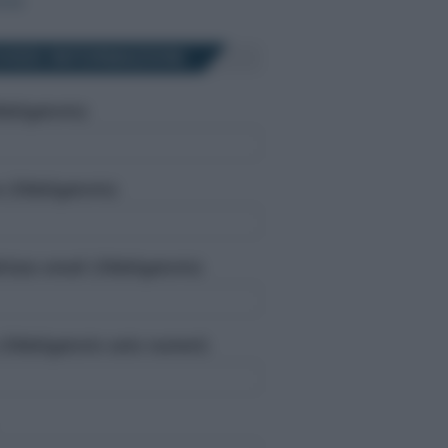
orso
HIEDI INFORMAZIONI
bligatorio)
(Obbligatorio)
dirizzo email (Obbligatorio)
(Obbligatorio solo numeri)