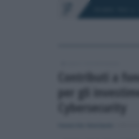
Chi siamo
Fisco
/
/
Lavoro
Corsi di formazione
Contributi a fon
per gli investim
Cybersecurity
Francesco Oliva
/
Nicola Esposito
-
CORSI DI 