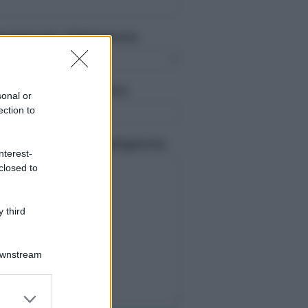
upazionale (Obbligatorio)
interesse (Obbligatorio)
sonal or
ection to
 tuo messaggio: (Obbligatorio)
nterest-
closed to
 third
Downstream
er and store
to grant or