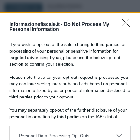
Anna Maria D’Andrea
-
29 FEBBRAIO 2024
MODELLO 730
Nel modello 730/2024
Informazionefiscale.it -
Do Not Process My
entrano IVIE, IVAFE e
Personal Information
criptovalute: quadro W per il
monitoraggio fiscale
If you wish to opt-out of the sale, sharing to third parties, or
processing of your personal or sensitive information for
targeted advertising by us, please use the below opt-out
Daniela Marmugi
-
MODELLO 730
21 GIUGNO 2024
section to confirm your selection.
Bonus pannelli solari e
fotovoltaici: detrazione
Please note that after your opt-out request is processed you
tramite il modello 730/2024
may continue seeing interest-based ads based on personal
anche senza CILA
information utilized by us or personal information disclosed to
third parties prior to your opt-out.
Anna Maria D’Andrea
-
4 AGOSTO 2023
You may separately opt-out of the further disclosure of your
MODELLO 730
personal information by third parties on the IAB’s list of
Detrazione spese scolastiche
downstream participants.
nel modello 730/2023:
elenco e limiti
Personal Data Processing Opt Outs
This information may also be disclosed by us to third parties