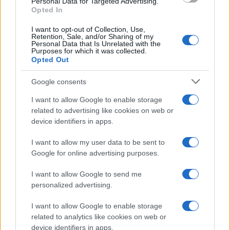
Personal Data for Targeted Advertising.
Opted In
Giovambattista Palumbo
-
FISCO
26 DICEMBRE 2025
Debiti fiscali ed esclusione
I want to opt-out of Collection, Use,
Retention, Sale, and/or Sharing of my
dalla partecipazione ad
Personal Data that Is Unrelated with the
appalti pubblici
Purposes for which it was collected.
Opted Out
Google consents
I want to allow Google to enable storage
related to advertising like cookies on web or
device identifiers in apps.
Iscriviti alla nostra
NEWSLETTER
I want to allow my user data to be sent to
Google for online advertising purposes.
Resta informato su notizie, aggiornamenti fiscali
I want to allow Google to send me
e moduli scaricabili!
personalized advertising.
I want to allow Google to enable storage
related to analytics like cookies on web or
device identifiers in apps.