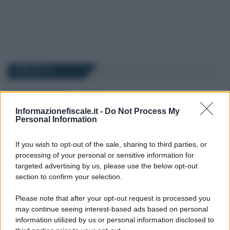
I PIÙ LETTI
Daniela Marmugi
-
MODELLO 730
21 GIUGNO 2024
Bonus pannelli solari e
Informazionefiscale.it -
Do Not Process My
Personal Information
fotovoltaici: detrazione
tramite il modello 730/2024
anche senza CILA
If you wish to opt-out of the sale, sharing to third parties, or
processing of your personal or sensitive information for
targeted advertising by us, please use the below opt-out
Daniela Marmugi
-
MODELLO 730
section to confirm your selection.
3 GIUGNO 2024
Donazioni nel modello
Please note that after your opt-out request is processed you
730/2024: come scegliere tra
may continue seeing interest-based ads based on personal
detrazione o deduzione
information utilized by us or personal information disclosed to