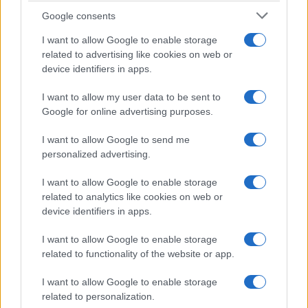
Google consents
I want to allow Google to enable storage
related to advertising like cookies on web or
device identifiers in apps.
Iscriviti alla nostra
NEWSLETTER
I want to allow my user data to be sent to
Google for online advertising purposes.
Resta informato su notizie, aggiornamenti fiscali
I want to allow Google to send me
e moduli scaricabili!
personalized advertising.
I want to allow Google to enable storage
related to analytics like cookies on web or
device identifiers in apps.
I want to allow Google to enable storage
Acconsento al
trattamento dei dati personali
ai sensi degli
related to functionality of the website or app.
articoli 13-14 del GDPR 2016/679.
I want to allow Google to enable storage
related to personalization.