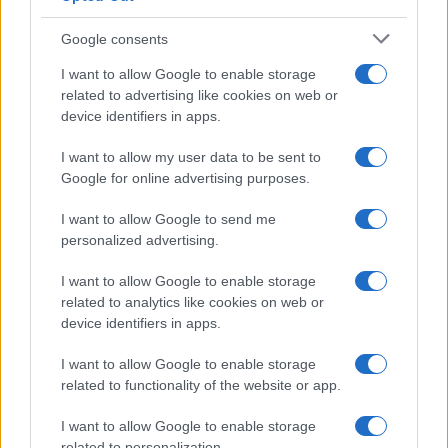
Google consents
I want to allow Google to enable storage
related to advertising like cookies on web or
device identifiers in apps.
Iscriviti alla nostra
NEWSLETTER
I want to allow my user data to be sent to
Google for online advertising purposes.
Resta informato su notizie, aggiornamenti fiscali
I want to allow Google to send me
e moduli scaricabili!
personalized advertising.
I want to allow Google to enable storage
related to analytics like cookies on web or
device identifiers in apps.
I want to allow Google to enable storage
Acconsento al
trattamento dei dati personali
ai sensi degli
related to functionality of the website or app.
articoli 13-14 del GDPR 2016/679.
I want to allow Google to enable storage
related to personalization.