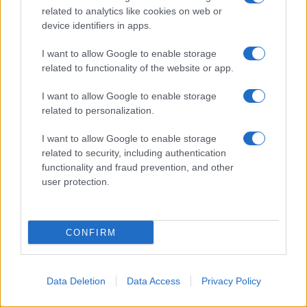
related to analytics like cookies on web or
device identifiers in apps.
I want to allow Google to enable storage
related to functionality of the website or app.
Acconsento al
trattamento dei dati personali
ai sensi degli
articoli 13-14 del GDPR 2016/679.
I want to allow Google to enable storage
related to personalization.
I want to allow Google to enable storage
related to security, including authentication
functionality and fraud prevention, and other
Informazione Fiscale S.r.l. - P.I. / C.F.: 13886391005
user protection.
Testata giornalistica iscritta presso il Tribunale di Velletri al n°
14/2018
|
Iscrizione ROC n. 31534/2018
Redazione e contatti
|
Informativa sulla Privacy
CONFIRM
Preferenze privacy
|
Whistleblowing
|
Codice Etico
|
Modello 231
|
ISO
9001:2015
Data Deletion
Data Access
Privacy Policy
435