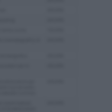
navi
200,00%
nqueting
200,00%
i senza cucina
150,00%
ne cinematografica, di
200,00%
inematografica
200,00%
curatori per lo
200,00%
d attrezzature per
200,00%
ianti luce ed audio
ed addobbi luminosi
r eventi teatrali,
200,00%
 e d’intrattenimento