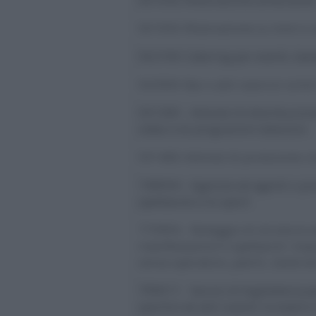
561050-Ristorazione su treni e 
562100-Catering per eventi, ba
563000-Bar e altri esercizi simil
591300 - Attivita’ di distribuzio
video e di programmi televisivi
591400-Attivita’ di proiezione c
749094 - Agenzie ed agenti o pro
spettacolo e lo sport
773994 - Noleggio di strutture e
manifestazioni e spettacoli: imp
senza operatore, palchi, stand 
799011 - Servizi di biglietteria pe
sportivi ed altri eventi ricreativi