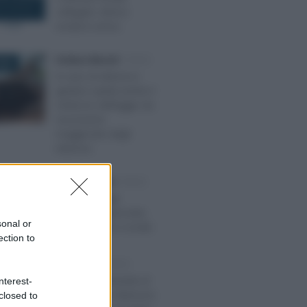
collegato: elenco
novità in arrivo
Emiliano Marvulli
-
FISCO
2023
In caso di vittoria in
giudizio spetta anche il
rimborso dell’aggio da
riscossione
maggiorato degli
interessi
Francesco Oliva
-
FISCO
 2017
Decreto Legge
148/2017 approvato,
sonal or
testo ufficiale e novità
ection to
Rosy D’Elia
-
FISCO
RE 2025
Dalla carta docente al
nterest-
bonus affitto: Manovra
closed to