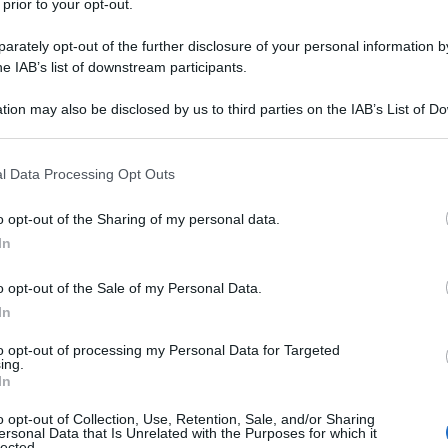
 prior to your opt-out.
. 137 del 28 ottobre 2020
delimita in
rately opt-out of the further disclosure of your personal information by
o le
partite IVA beneficiarie dei nuovi
he IAB’s list of downstream participants.
tion may also be disclosed by us to third parties on the IAB’s List of 
 that may further disclose it to other third parties.
ica dei “bonus a pioggia”, ma si pone di
tività economiche
direttamente colpite
 that this website/app uses one or more Google services and may gath
l Data Processing Opt Outs
including but not limited to your visit or usage behaviour. You may click 
 to Google and its third-party tags to use your data for below specifi
o opt-out of the Sharing of my personal data.
ogle consent section.
In
del
decreto Ristori
sono individuati
vi all’attività esercitata. Ecco quindi la
o opt-out of the Sale of my Personal Data.
riportiamo di seguito insieme alla
In
fondo perduto
riconosciuto:
to opt-out of processing my Personal Data for Targeted
ing.
In
Percentuale
contributo a
o opt-out of Collection, Use, Retention, Sale, and/or Sharing
fondo
ersonal Data that Is Unrelated with the Purposes for which it
lected.