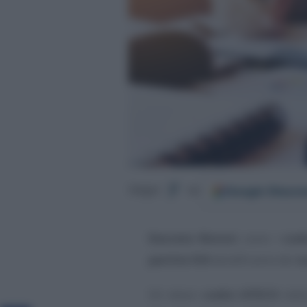
Google
Discov
Segui
su
Decreto Ristori
, sono i
cod
partite IVA
beneficiarie dei
n
Gli stessi
codici ATECO
indic