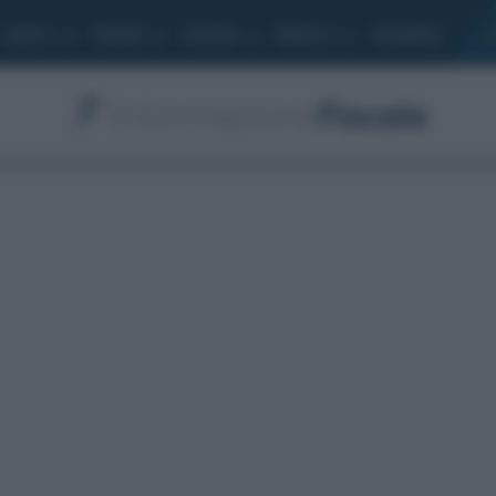
Lavoro
Moduli
Società
Bilancio
Academy