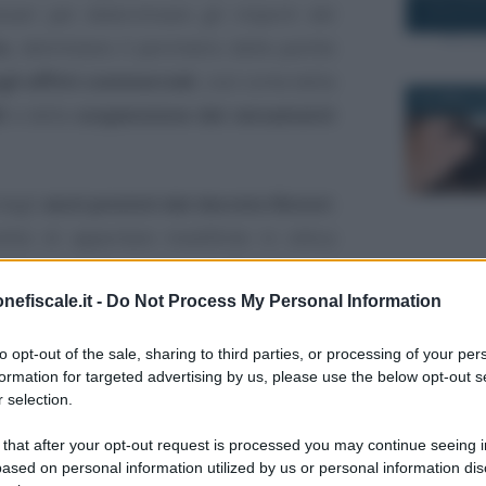
ssari per determinare gli importi del
o
, delimitano il perimetro delle partite
li affitti commerciali
, così come della
29 APRILE 
U
e della
sospensione dei versamenti
degli
aiuti previsti dal decreto Ristori
.
ito di apportare modifiche in ottica
ECO, nel limite di spesa di 50 milioni di
6 DICEMBRE
nefiscale.it -
Do Not Process My Personal Information
te per quel che riguarda l’accesso al
to opt-out of the sale, sharing to third parties, or processing of your per
formation for targeted advertising by us, please use the below opt-out s
 selection.
odici ATECO delle
18 NOVEMB
arie dei bonus
 that after your opt-out request is processed you may continue seeing i
ased on personal information utilized by us or personal information dis