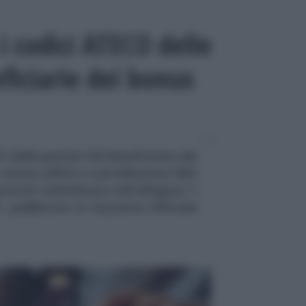
 i codici ATECO delle
ficiarie dei bonus
 delle partite IVA beneficiarie dei
 bonus affitti e cancellazione IMU
ttività individuate nell'allegato 1
, pubblicato in Gazzetta Ufficiale