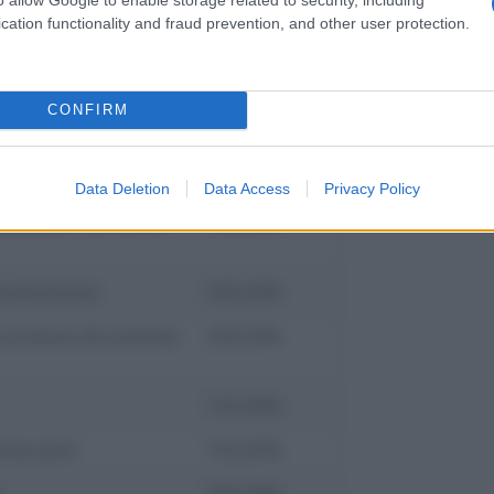
nd breakfast,
cation functionality and fraud prevention, and other user protection.
nnesse alle aziende
150,00%
CONFIRM
ee attrezzate per
150,00%
Data Deletion
Data Access
Privacy Policy
avoratori con servizi
150,00%
nistrazione
200,00%
 connesse alle aziende
200,00%
150,00%
ambulanti
150,00%
200,00%