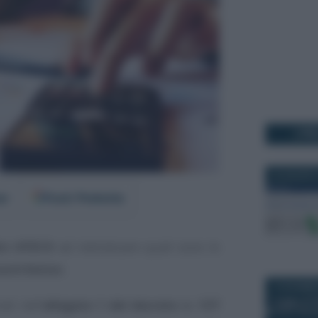
I PI
23 AGOSTO
er
Fonti Preferite
ici ATECO
ad individuare quali sono le
uovi bonus
.
19 DICEMBR
ati nell’
allegato 1 del decreto n. 137