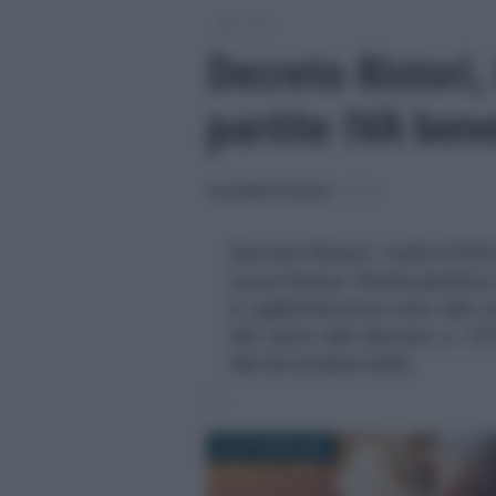
/
Fisco
Decreto Ristori,
partite IVA bene
Anna Maria D’Andrea
-
FISCO
Decreto Ristori, codici ATECO
nuovi bonus: fondo perduto,
si applicheranno solo alle a
del testo del decreto n. 137
del 28 ottobre 2020.
29 OTTOBRE 2020