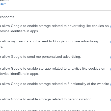
perduto
Out
100,00%
consents
leggio di autovetture
100,00%
o allow Google to enable storage related to advertising like cookies on
evice identifiers in apps.
ki-lift e seggiovie se
200,00%
o allow my user data to be sent to Google for online advertising
transito urbano o sub-
s.
to allow Google to send me personalized advertising.
150,00%
150,00%
o allow Google to enable storage related to analytics like cookies on
evice identifiers in apps.
150,00%
o allow Google to enable storage related to functionality of the website
150,00%
tane
150,00%
o allow Google to enable storage related to personalization.
 soggiorni, case ed
150,00%
o allow Google to enable storage related to security, including