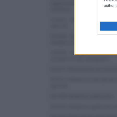
appartamenti per vacanze, bed a
authenti
residence
552052 - Attivita’ di alloggio co
agricole
553000 - Aree di campeggio e ar
camper e roulotte
559020 - Alloggi per studenti e l
accessori di tipo alberghiero
561011-Ristorazione con sommi
561012-Attivita’ di ristorazione
agricole
561030-Gelaterie e pasticcerie
561041-Gelaterie e pasticcerie 
561042-Ristorazione ambulante