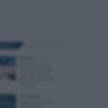
Ù LETTI
Rosy D’Elia
-
FISCO
 2022
Elezioni, le proposte
fiscali dei partiti: dalla
flat tax che divide al
taglio del cuneo fiscale
che unisce
Francesco Oliva
-
FISCO
E 2018
Legge di bilancio 2019
e decreto fiscale