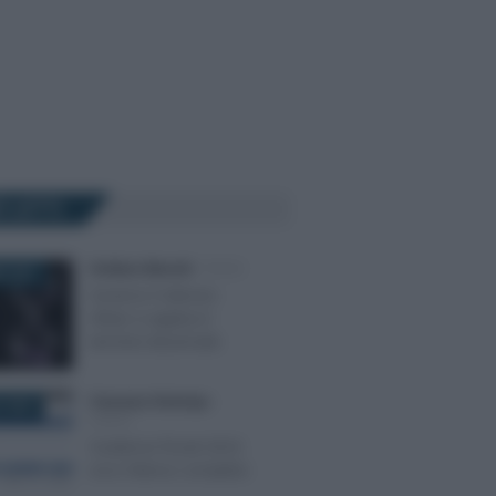
Ù LETTI
Emiliano Marvulli
-
FISCO
E 2021
Avverso il silenzio-
rifiuto si applica il
termine decennale
Francesco Rodorigo
-
 2023
FISCO
Scadenze fiscali 2023:
ecco l’elenco completo