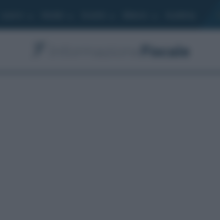
Lavoro
Moduli
Società
Bilancio
Academy