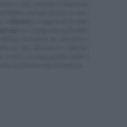
essione, in esso contenuta, limitativa del
partengano a persona estranea al reato”
,
o il
fallimento
, il soggetto attinto dalla
pri beni
, con conseguente perdita della
 sentenza dichiarativa del fallimento è
dita dei beni fallimentari è realizzata
al curatore, cui passa pertanto anche il
 beni attratti alla massa fallimentare.