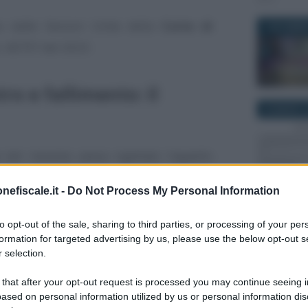
so dalle Sezioni Unite della
Corte di
7 NOVEMBR
. 40797 del 2023.
ro e fallimento: il
26 MARZO 2
 del riesame aveva rigettato l’appello
llimento
avverso il provvedimento con
nefiscale.it -
Do Not Process My Personal Information
23 APRILE 
richiesta di dissequestro
di beni
tale sociale di una società e dall’intera
to opt-out of the sale, sharing to third parties, or processing of your per
formation for targeted advertising by us, please use the below opt-out s
mmobile, oggetto di sequestro da parte
 selection.
ocedimento penale per il delitto di
gamento delle imposte
di cui all’
art. 11
 that after your opt-out request is processed you may continue seeing i
ased on personal information utilized by us or personal information dis