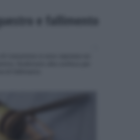
questro e fallimento
 di Cassazione si sono espresse sui
tivo, finalizzato alla confisca per
one di fallimento