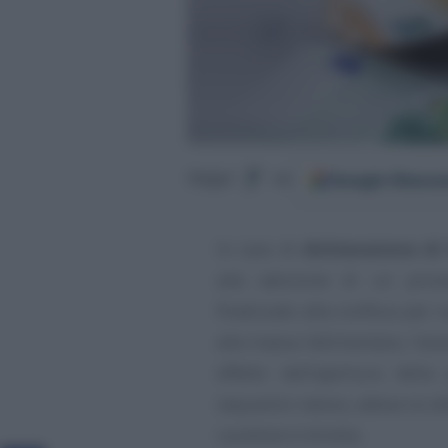
Google
Discov
Segui
su
In caso di
dichiarazione di
alla adozione di un pro
finalizzato alla confisca per r
alla massa fallimentare, l’a
effetto dell’apertura dell
sequestro stesso, attesa la ob
cautelare è diretta.