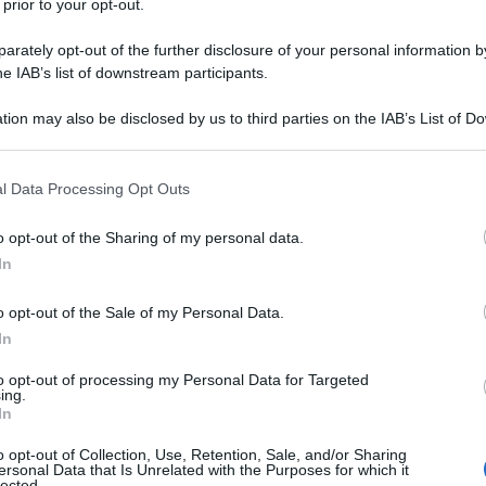
 prior to your opt-out.
 Curatela che, in realtà, essendo
rately opt-out of the further disclosure of your personal information by
he IAB’s list of downstream participants.
uta la
dichiarazione di fallimento
il
rivato dell’amministrazione e della
tion may also be disclosed by us to third parties on the IAB’s List of 
 that may further disclose it to other third parties.
 that this website/app uses one or more Google services and may gath
l Data Processing Opt Outs
including but not limited to your visit or usage behaviour. You may click 
hiesta di dissequestro
, sostenendo che:
 to Google and its third-party tags to use your data for below specifi
o opt-out of the Sharing of my personal data.
ogle consent section.
In
revale sui diritti di credito vantati sul
o opt-out of the Sale of my Personal Data.
qualsiasi procedura concorsuale [..]
In
misura ablatoria alla cui salvaguardia
to opt-out of processing my Personal Data for Targeted
 cui il rapporto fra il vincolo imposto
ing.
In
 concorsuale e quello discendente dal
o opt-out of Collection, Use, Retention, Sale, and/or Sharing
a favore della seconda misura.”
ersonal Data that Is Unrelated with the Purposes for which it
lected.