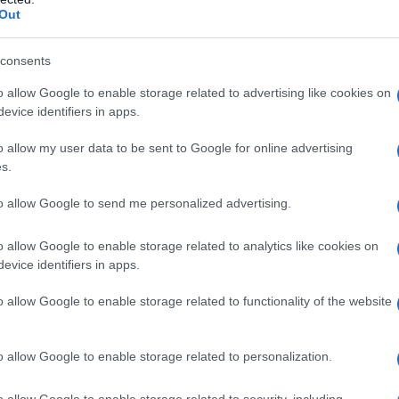
Out
consents
o allow Google to enable storage related to advertising like cookies on
evice identifiers in apps.
o allow my user data to be sent to Google for online advertising
s.
to allow Google to send me personalized advertising.
o allow Google to enable storage related to analytics like cookies on
evice identifiers in apps.
conclusione fosse stata del resto fatta
o allow Google to enable storage related to functionality of the website
za della
Corte di Cassazione
(cfr., Cass.,
re, che tale orientamento trova conforto
o allow Google to enable storage related to personalization.
gli
artt. 317 ss. del Dlgs. 12 gennaio
a la
prevalenza
delle
misure cautelari
o allow Google to enable storage related to security, including