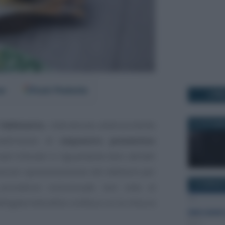
er
Fonti Preferite
I PI
 fallimento
, intervenuta anteriormente
31 OTTOBR
vvedimento di
sequestro preventivo
eati tributari e riguardante beni attratti
vvenuto spossessamento del debitore per
15 GENNAIO
a procedura concorsuale non osta al
bligatorietà della confisca cui la misura