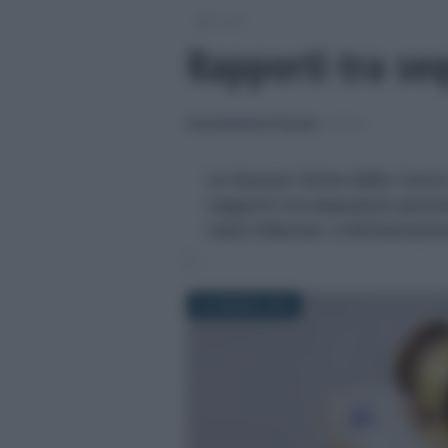
/
Fisco
Rapporti tra se
Giovambattista Palumbo
-
FISCO
Le Sezioni Unite della Corte
rapporti tra sequestro preven
reati tributari, e dichiarazi
29 GENNAIO 2024