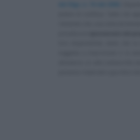
del Dlgs. n. 74 del 2000
, l’espr
potere di confisca,
“salvo che ap
rilevando che, una volta dichiarat
procedura è
spossessato dei pro
loro disponibilità, tanto che la
soggetta a trascrizione e la ven
attraverso un atto sottoscritto d
possesso materiale e giuridico dei