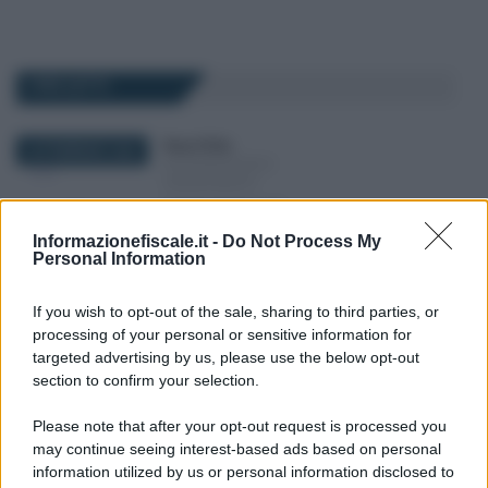
I PIÙ LETTI
Rosy D’Elia
-
28 FEBBRAIO 2020
DICHIARAZIONI E
ADEMPIMENTI
Amministratori di
condominio: adempimenti
Informazionefiscale.it -
Do Not Process My
con utenza unica telematica
Personal Information
If you wish to opt-out of the sale, sharing to third parties, or
Anna Maria D’Andrea
-
17 SETTEMBRE 2025
processing of your personal or sensitive information for
DICHIARAZIONI E
targeted advertising by us, please use the below opt-out
ADEMPIMENTI
section to confirm your selection.
Bonus casa 2025, in
scadenza la comunicazione
Please note that after your opt-out request is processed you
ENEA
may continue seeing interest-based ads based on personal
information utilized by us or personal information disclosed to