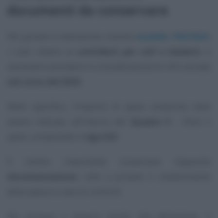
documenti da conservare
Per portare in detrazione, tramite
modello 730/2024
,
i costi relativi ai
contributi per colf e badanti
, è
necessario prendere in considerazione le cifre versate
nel corso del 2023
.
Nello specifico, l’importo di spesa sostenuto deve
essere indicato all’interno del
Quadro E
-
Oneri e
spese
, compilando il
rigo E23
.
È inoltre importante conservare l’apposita
documentazione
, utile a provare il sostenimento
della spesa in caso di controlli.
Per provare il proprio diritto alla detrazione, il