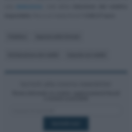
una
deduzione
, cioè della
riduzione del reddito
imponibile
, fino a un massimo di
1.549,37 euro
.
Pubblico
Agenzia delle Entrate
Dichiarazione dei redditi
Imposte sui redditi
Iscriviti alla nostra newsletter
Resta informato su notizie, aggiornamenti fiscali
e moduli scaricabili!