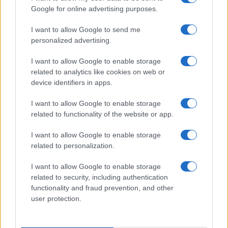
NEWSLETTER
Google for online advertising purposes.
Resta informato su notizie, aggiornamenti fiscali
I want to allow Google to send me
e moduli scaricabili!
personalized advertising.
I want to allow Google to enable storage
related to analytics like cookies on web or
device identifiers in apps.
I want to allow Google to enable storage
Acconsento al
trattamento dei dati personali
ai sensi degli
related to functionality of the website or app.
articoli 13-14 del GDPR 2016/679.
I want to allow Google to enable storage
related to personalization.
I want to allow Google to enable storage
Informazione Fiscale S.r.l. - P.I. / C.F.: 13886391005
related to security, including authentication
Testata giornalistica iscritta presso il Tribunale di Velletri al n°
functionality and fraud prevention, and other
14/2018
|
Iscrizione ROC n. 31534/2018
user protection.
Redazione e contatti
|
Informativa sulla Privacy
Preferenze privacy
|
Whistleblowing
|
Codice Etico
|
Modello 231
|
ISO