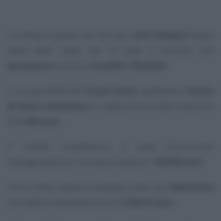
I contributi versati nel 2023 per
colf e badanti
fanno
parte delle spese per le quali è prevista una
detrazione
tramite il
modello 730/2024
.
Lo sconto IRPEF del
19 per cento
, spettante ai
datori
di lavoro domestico
, si applica fino al tetto massimo
di
2.100 euro
.
Il reddito complessivo, a pena d’esclusione
dall’agevolazione, non deve superare i
40.000 euro
.
Per le stesse spesse è prevista anche una
deduzione
sul reddito imponibile fino a
1.549,37 euro
.