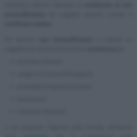
domestico devono attestare la
condizione di non
autosufficienza
del soggetto assistito tramite il
certificato medico
.
Per persona
non autosufficiente
si intende un
soggetto che necessita di continua
assistenza
per:
assumere alimenti;
svolgere le funzioni fisiologiche;
provvedere all’igiene personale;
deambulare;
indossare indumenti.
A tal proposito l’Agenzia delle Entrate, all’interno
delle
istruzioni
per la compilazione della