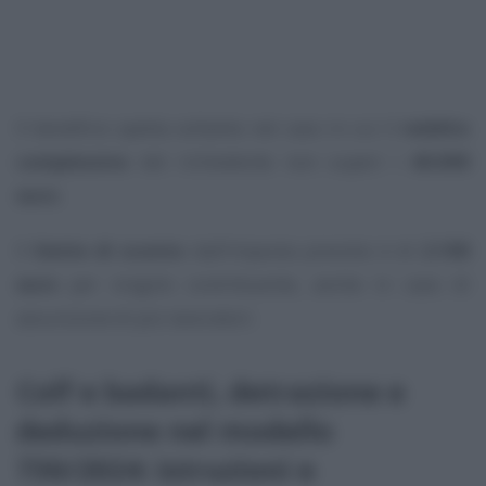
Il beneficio spetta soltanto nel caso in cui il
reddito
complessivo
del richiedente non superi i
40.000
euro
.
Il
limite di sconto
dall’imposta previsto è di
2.100
euro
per singolo contribuente, anche in caso di
assunzione di più lavoratori.
Colf e badanti, detrazione e
deduzione nel modello
730/2024: istruzioni e