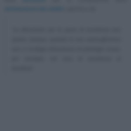
dichiarazione dei redditi
, specifica che:
“La detrazione per le spese di assistenza non
spetta, dunque, quando la non autosufficienza
non si ricollega all’esistenza di patologie (come,
per esempio, nel caso di assistenza ai
bambini)”
.