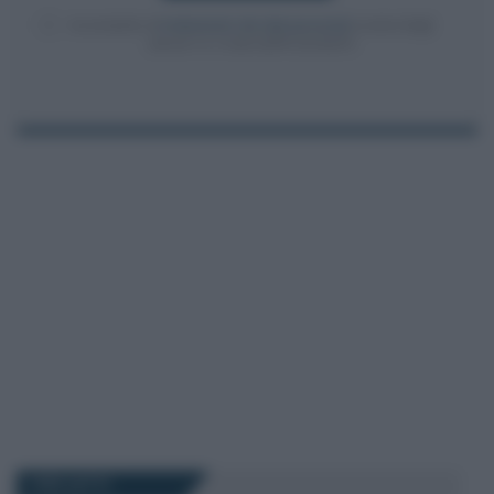
Acconsento al
trattamento dei dati personali
ai sensi degli
articoli 13-14 del GDPR 2016/679.
I PIÙ LETTI