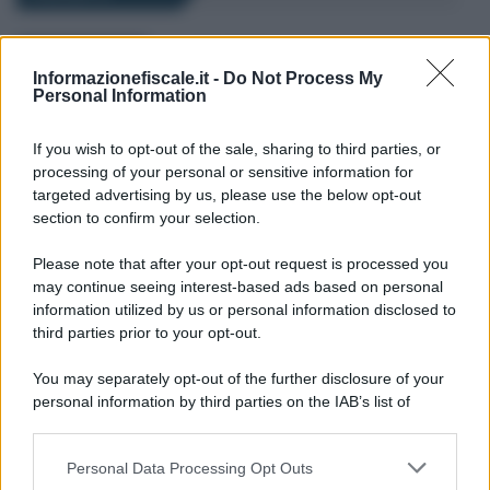
Anna Maria D’Andrea
-
29 FEBBRAIO 2024
MODELLO 730
Informazionefiscale.it -
Do Not Process My
Nel modello 730/2024
Personal Information
entrano IVIE, IVAFE e
criptovalute: quadro W per il
If you wish to opt-out of the sale, sharing to third parties, or
monitoraggio fiscale
processing of your personal or sensitive information for
targeted advertising by us, please use the below opt-out
section to confirm your selection.
Daniela Marmugi
-
MODELLO 730
21 GIUGNO 2024
Bonus pannelli solari e
Please note that after your opt-out request is processed you
fotovoltaici: detrazione
may continue seeing interest-based ads based on personal
tramite il modello 730/2024
information utilized by us or personal information disclosed to
anche senza CILA
third parties prior to your opt-out.
You may separately opt-out of the further disclosure of your
Anna Maria D’Andrea
-
personal information by third parties on the IAB’s list of
4 AGOSTO 2023
MODELLO 730
downstream participants.
Detrazione spese scolastiche
nel modello 730/2023:
Personal Data Processing Opt Outs
This information may also be disclosed by us to third parties