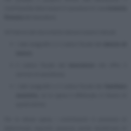
contribuente deve essere in possesso di una
ricevuta
firmata
dal lavoratore.
All’interno del documento devono essere indicati:
i dati anagrafici e il codice fiscale del
datore di
lavoro
;
il codice fiscale del
lavoratore
che offre il
servizio di assistenza;
i dati anagrafici e il codice fiscale del
familiare
assistito
, se la spesa è effettuata in favore di
quest’ultimo.
Per le stesse spese, i contribuenti in possesso di
determinati requisiti possono anche beneficiare di