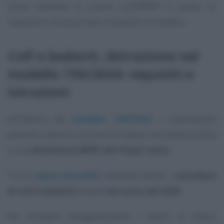
Come ottenere lo sconto sull’IRPEF? Il punto su
requisiti e istruzioni per compilare il modello.
Colf e badanti, detrazione nel
modello 730/2024: requisiti e
istruzioni
All’interno del
modello 730/2024
, i contribuenti
possono inserire una serie di spese, che danno diritto
a una
detrazione IRPEF del 19 per cento
.
Tra le
spese detraibili
rientrano anche i
contributi
di colf e badanti
versati
nel corso del 2023
.
Per accedere all’agevolazione, i datori di lavoro