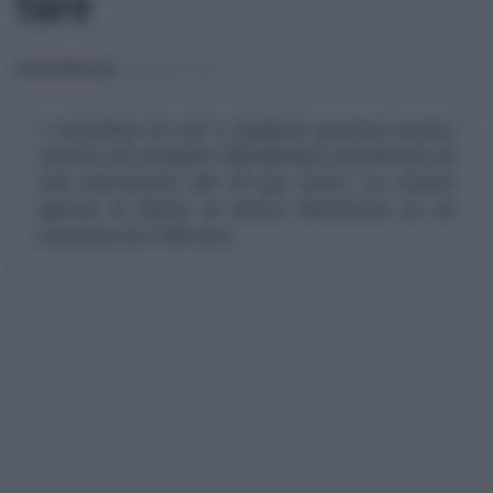
fare
Daniela Marmugi
-
MODELLO 730
I contributi di colf e badanti possono essere
inseriti nel modello 730/2024 per beneficiare di
una detrazione del 19 per cento. Lo sconto
spetta ai datori di lavoro domestico su un
massimo di 2.100 euro