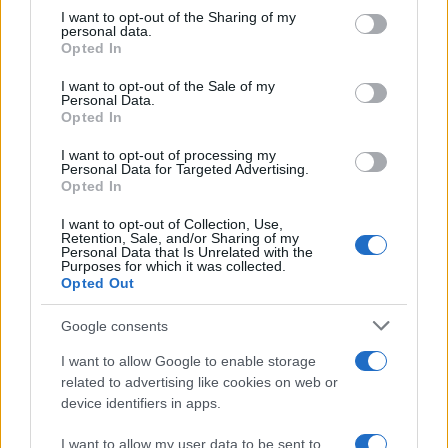
elenco e limiti
on the IAB’s List of Downstream Participants that may further
I want to opt-out of the Sharing of my
disclose it to other third parties.
personal data.
Opted In
Please note that this website/app uses one or more Google
Daniela Marmugi
-
MODELLO 730
26 GIUGNO 2024
services and may gather and store information including but
I want to opt-out of the Sale of my
Come correggere il 730
Personal Data.
not limited to your visit or usage behaviour. You may click to
inviato, con il modello Redditi
Opted In
grant or deny consent to Google and its third-party tags to
2024?
use your data for below specified purposes in below Google
I want to opt-out of processing my
consent section.
Personal Data for Targeted Advertising.
Opted In
Rosy D’Elia
-
MODELLO 730
2 MARZO 2020
Modello 730/2020:
I want to opt-out of Collection, Use,
Retention, Sale, and/or Sharing of my
scadenza, istruzioni e novità
Personal Data that Is Unrelated with the
Purposes for which it was collected.
Opted Out
Google consents
I want to allow Google to enable storage
related to advertising like cookies on web or
device identifiers in apps.
Iscriviti alla nostra
I want to allow my user data to be sent to