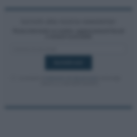
Iscriviti alla nostra newsletter
Resta informato su notizie, aggiornamenti fiscali
e moduli scaricabili!
Acconsento al
trattamento dei dati personali
ai sensi degli
articoli 13-14 del GDPR 2016/679.