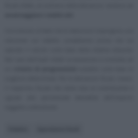
fiscali infatti, al contrario delle detrazioni, tendono ad
avvantaggiare i redditi alti
.
Ciò è dovuto al fatto che le deduzioni impongono una
riduzione sul reddito complessivo prima che sia
operato il calcolo sulla base della relativa aliquota.
Nel caso dell’Irpef infatti la tassazione è orientata ad
un
criterio di progressività
scandito sulla base di
scaglioni determinati. Per le detrazioni fiscali, invece,
il risparmio fiscale che viene reso al contribuente è
uguale alla percentuale detraibile dell’importo
soggetto a detrazione.
Pubblico
Agevolazioni fiscali