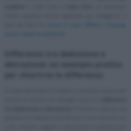
stabilite
o sulla base di
date cifre
. Le detrazioni
inoltre possono essere applicate per alleggerire il
peso del fisco su:
lavori in casa
,
affitto o leasing
,
mutui
,
spese scolastiche
.
Differenza tra deduzione e
detrazione: un esempio pratico
per chiarirne la differenza
A scopo descrittivo forniamo un esempio pratico per
cercare di chiarire nel dettaglio qual è la
differenza
tra deduzione e detrazione
. Poniamo il caso di una
persona con reddito di 35.000 euro. Se in virtù di uno
o più importi soggetti a deduzione la persona può