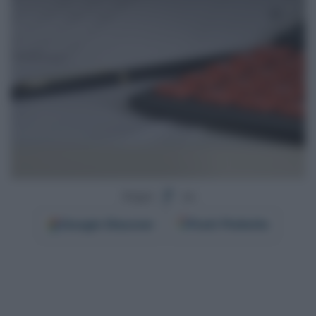
Segui
su
Google
Discover
Fonti Preferite