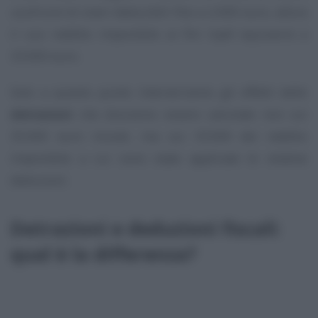
usufruire di oneri deducibili fino a 2.000 euro, allora
il suo reddito imponibile ai fini Irpef equivarrà a
33.000 euro.
Solo a questo punto interverranno gli effetti delle
detrazioni
che dovranno essere calcolate non sui
35.000 euro iniziali, ma sui 33.000 dei reddito
imponibile a cui sono state applicate le relative
deduzioni.
Detrazioni e deduzioni fiscali:
qual è la differenza?