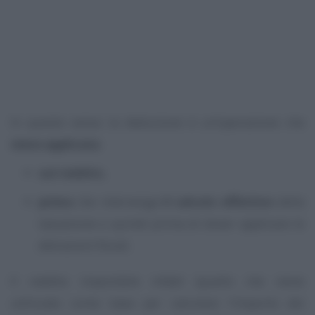
In questo senso la deduzione è un’operazione che
viene applicata
:
sul reddito
,
prima
che intervenga
il calcolo effettivo
della
tassazione e quindi prima di dover applicare le
detrazioni fiscali.
Il reddito imponibile infatti (quello che viene
utilizzato come base per calcolare l’importo dei