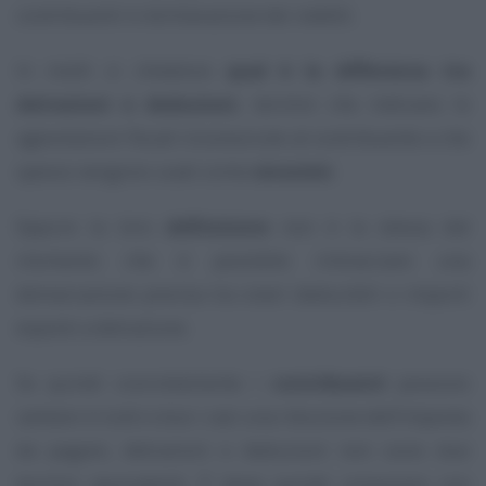
contribuenti in dichiarazione dei redditi.
In molti si chiedono
qual è la differenza tra
detrazioni e deduzioni
, termini che indicano le
agevolazioni fiscali riconosciute al contribuente e che
spesso vengono usati come
sinonimi
.
Eppure la loro
definizione
non è la stessa dal
momento che è possibile rintracciare una
demarcazione precisa tra oneri deducibili o importi
esposti a detrazione.
Se quindi concretamente i
contribuenti
possono
vantare in tutti e due i casi una riduzione dell’imposta
da pagare, detrazioni e deduzioni non sono due
termini equivalenti. È bene quindi conoscere con