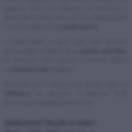
esattezza qual è la differenza tra deduzione e
detrazione fiscale dal momento che questa può avere
importanti effetti anche
a livello pratico
.
In breve mentre il valore degli oneri deducibili
produce effetto direttamente sul
reddito imponibile
,
la detrazione viene operata in seconda battuta
sull’
imposta lorda
da pagare.
Cerchiamo però di chiarire nello specifico qual è la
differenza
tra detrazioni e deduzioni fiscali
esaminando la questione più da vicino.
Deduzioni fiscali e oneri