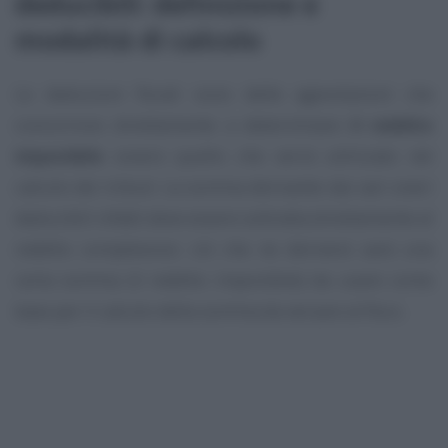
deducibili: definizione e
modalità di calcolo
Le deduzioni fiscali sono delle agevolazioni che
concorrono direttamente a determinare
il reddito
imponibile
ovvero quello che verrà utilizzato nel
calcolo dei tributi. La somma derivante dai vari oneri
deducibili infatti deve essere sottratta direttamente al
reddito complessivo: ciò che ne deriverà sarà una
certa somma (il reddito imponibile) da usare come
base per il calcolo della somma da versare al fisco.