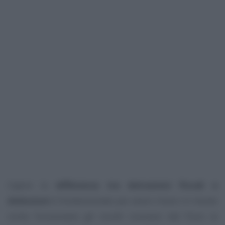
Capire la
differenza tra detrazioni fiscali e
deduzioni
è fondamentale per avere chiaro in mente
come funzionano gli sconti concessi dal Fisco ai