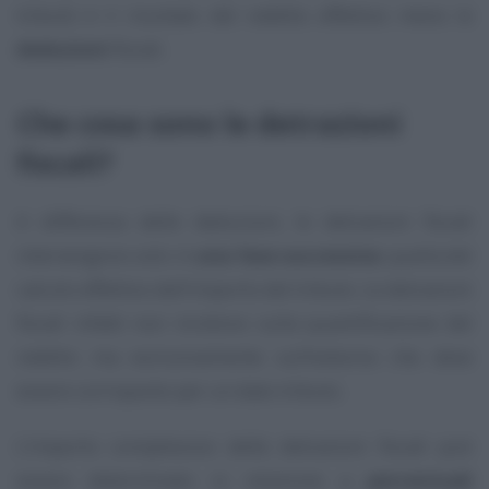
tributi) è il risultato del reddito effettivo meno le
deduzioni
fiscali.
Che cosa sono le detrazioni
fiscali?
A differenza delle deduzioni, le detrazioni fiscali
intervengono solo in
una fase successiva
: quella del
calcolo effettivo dell’importo del tributo. Le detrazioni
fiscali infatti non incidono sulla quantificazione del
reddito ma esclusivamente sull’esborso che deve
essere corrisposto per un dato tributo.
L’importo complessivo delle detrazioni fiscali può
essere determinato in relazione a
percentuali