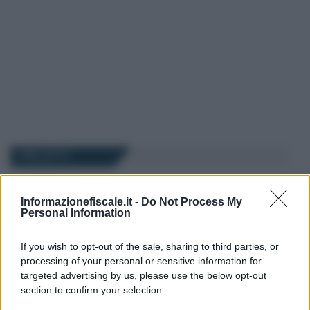
I PIÙ LETTI
Anna Maria D’Andrea
-
IRPEF
18 OTTOBRE 2017
Informazionefiscale.it -
Do Not Process My
Bonus verde 2018, la nuova
Personal Information
detrazione per
ristrutturazioni di giardini e
If you wish to opt-out of the sale, sharing to third parties, or
terrazzi
processing of your personal or sensitive information for
targeted advertising by us, please use the below opt-out
section to confirm your selection.
Anna Maria D’Andrea
-
IRPEF
21 GENNAIO 2020