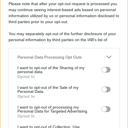
Regime forfettario 2020, è
Please note that after your opt-out request is processed you
caos sui nuovi limiti: i
may continue seeing interest-based ads based on personal
commercialisti si appellano
information utilized by us or personal information disclosed to
al Garante
third parties prior to your opt-out.
You may separately opt-out of the further disclosure of your
Alessio Mauro
-
IRPEF
22 DICEMBRE 2025
personal information by third parties on the IAB’s list of
Regime forfettario 2026, flat
downstream participants.
tax per dipendenti e
pensionati con limite di
Personal Data Processing Opt Outs
This information may also be disclosed by us to third parties
reddito più alto
on the IAB’s List of Downstream Participants that may further
I want to opt-out of the Sharing of my
disclose it to other third parties.
personal data.
Opted In
Please note that this website/app uses one or more Google
Daniela Marmugi
-
IRPEF
26 MARZO 2024
services and may gather and store information including but
I want to opt-out of the Sale of my
Bonus mobili: è possibile
Personal Data.
not limited to your visit or usage behaviour. You may click to
ottenerlo senza fatture?
Opted In
grant or deny consent to Google and its third-party tags to
use your data for below specified purposes in below Google
I want to opt-out of processing my
consent section.
Personal Data for Targeted Advertising.
Opted In
Tommaso Gavi
-
IRPEF
7 GENNAIO 2025
Bonus ristrutturazione 2025:
I want to opt-out of Collection, Use,