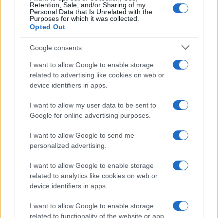
Retention, Sale, and/or Sharing of my
novità e come funziona
Personal Data that Is Unrelated with the
Purposes for which it was collected.
Opted Out
Google consents
I want to allow Google to enable storage
related to advertising like cookies on web or
device identifiers in apps.
Iscriviti alla nostra
NEWSLETTER
I want to allow my user data to be sent to
Google for online advertising purposes.
Resta informato su notizie, aggiornamenti fiscali
I want to allow Google to send me
e moduli scaricabili!
personalized advertising.
I want to allow Google to enable storage
related to analytics like cookies on web or
device identifiers in apps.
I want to allow Google to enable storage
Acconsento al
trattamento dei dati personali
ai sensi degli
related to functionality of the website or app.