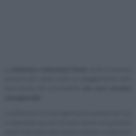
Le
deduzioni e detrazioni fiscali
, anche se possono
produrre allo stesso modo un alleggerimento delle
tasse dovute dal contribuente,
non sono concetti
sovrapponibili
.
La differenza tra le due agevolazioni previste dal Tuir
è importante non solo al livello teorico ma può avere
anche importanti ripercussioni pratiche. Le deduzioni