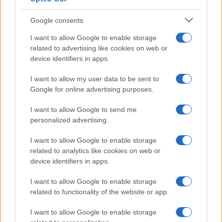
Acconsento al
trattamento dei dati personali
ai sensi degli
Google consents
articoli 13-14 del GDPR 2016/679.
I want to allow Google to enable storage
related to advertising like cookies on web or
device identifiers in apps.
Informazione Fiscale S.r.l. - P.I. / C.F.: 13886391005
I want to allow my user data to be sent to
Testata giornalistica iscritta presso il Tribunale di Velletri al n° 14/2018
|
Google for online advertising purposes.
Iscrizione ROC n. 31534/2018
I want to allow Google to send me
Redazione e contatti
|
Informativa sulla Privacy
personalized advertising.
Preferenze privacy
|
Whistleblowing
|
Codice Etico
|
Modello 231
|
ISO
9001:2015
I want to allow Google to enable storage
related to analytics like cookies on web or
device identifiers in apps.
I want to allow Google to enable storage
related to functionality of the website or app.
I want to allow Google to enable storage