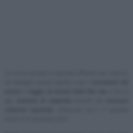
La norma arrivata in Gazzetta Ufficiale non chiarisce
nel dettaglio questo aspetto e per i
Consulenti del
Lavoro
il
raggio di azione della flat tax
si ferma
agli
aumenti di stipendio
previsti dai
contratti
collettivi nazionali
, sottoscritti tra il 1° gennaio
2024 e il 31 dicembre 2026.