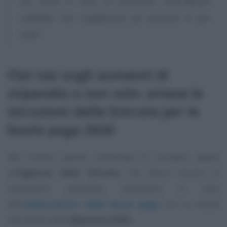
nel 2026 in virtù di previsioni contrattuali
collettive che scaglionano gli aumenti in più
anni”
.
Flat tax sugli aumenti di
stipendio e non solo: attese le
istruzioni delle Entrate per le
buste paga 2026
Ma l’ultima parola, sottolinea la circolare, spetta
all’
Agenzia delle Entrate
che dovrà fornire le
indicazioni operative, necessarie in vista
dell’
elaborazione delle buste paga
con le novità
introdotte dalla
Manovra 2026
.