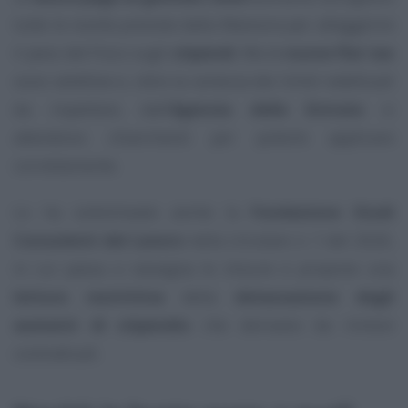
tutte le novità previste dalla Manovra per alleggerire
il peso del Fisco sugli
stipendi
. Ma le
nuove flat tax
sono selettive e, oltre la certezza dei limiti reddituali
da rispettare, dall’
Agenzia delle Entrate
si
attendono chiarimenti per poterle applicare
correttamente.
Lo ha sottolineato anche la
Fondazione Studi
Consulenti del Lavoro
nella circolare n. 1 del 2026,
in cui passa a rassegna le misure e propone una
lettura restrittiva
della
detassazione degli
aumenti di stipendio
che derivano da rinnovi
contrattuali.