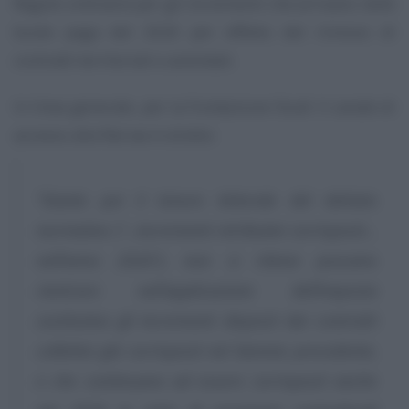
Regole ordinarie per gli incrementi che arrivano nelle
buste paga del 2026 per effetto del rinnovo di
contratti territoriali e aziendali.
In linea generale, per la Fondazione Studi il canale di
accesso alla flat tax è stretto:
“Stante poi il tenore letterale del dettato
normativo (“…incrementi retributivi corrisposti…
nell’anno 2026”), non si ritiene possano
rientrare nell’applicazione dell’imposta
sostitutiva gli incrementi disposti dai contratti
collettivi già corrisposti nel biennio precedente,
e che continuano ad essere corrisposti anche