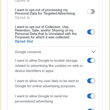
Opted In
grant or deny consent to Google and its third-party tags to
modifica e revoca
use your data for below specified purposes in below Google
I want to opt-out of processing my
consent section.
Personal Data for Targeted Advertising.
Opted In
Tania Stefanutto
-
IMPOSTE
5 NOVEMBRE 2017
Il pragmatismo della
I want to opt-out of Collection, Use,
Retention, Sale, and/or Sharing of my
Ragion(eria) di Stato
Personal Data that Is Unrelated with the
Purposes for which it was collected.
Opted Out
Google consents
I want to allow Google to enable storage
related to advertising like cookies on web or
device identifiers in apps.
Iscriviti alla nostra
NEWSLETTER
I want to allow my user data to be sent to
Google for online advertising purposes.
Resta informato su notizie, aggiornamenti fiscali
I want to allow Google to send me
e moduli scaricabili!
personalized advertising.