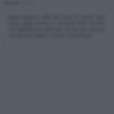
Rosy D’Elia
-
IMPOSTE
Dalla Manovra 2026 una serie di novità sulle
buste paga: attese le istruzioni delle Entrate
sull'applicazione della flat tax per gli aumenti
di stipendio legati a rinnovi contrattuali