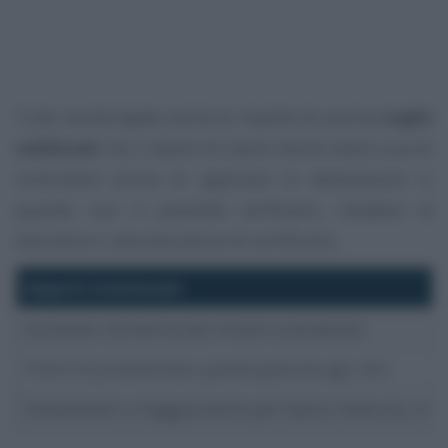
Tutte novità legate anche al rispetto di precise
soglie
reddituali
che il datore di lavoro dovrà avere cura di
controllare prima di applicare le detassazioni o,
quando non è possibile verificarlo, chiedere al
lavoratore o alla lavoratrice di certificarlo.
Importi interessati
Aumento che deriva dai rinnovi contrattuali
Premi di produttività e partecipazione agli utili
Straordinari e maggiorazioni per lavoro notturno, in tur