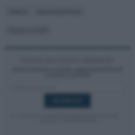
Pubblico
Agenzia delle Entrate
Imposte sui redditi
Iscriviti alla nostra newsletter
Resta informato su notizie, aggiornamenti fiscali
e moduli scaricabili!
Acconsento al
trattamento dei dati personali
ai sensi degli
articoli 13-14 del GDPR 2016/679.