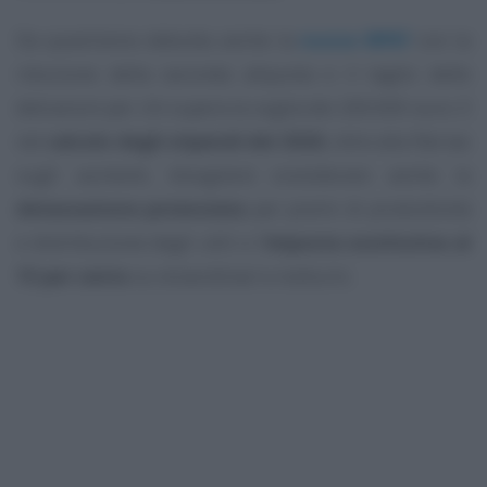
Da quest’anno debutta anche la
nuova IRPEF
con la
riduzione della seconda aliquota e il taglio delle
detrazioni per chi supera la soglia dei 200.000 euro. E
nel
calcolo degli stipendi del 2026
, oltre alla flat tax
sugli aumenti, bisognerà considerare anche la
detassazione potenziata
per premi di produttività
e distribuzione degli utili e l’
imposta sostitutiva al
15 per cento
su straordinari e notturni.