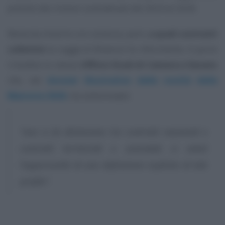
previsti dai rinnovi contrattuali dal 2024 al 2026.
Resta da chiarire con certezza, però,
a quali contratti
collettivi
la Legge di Bilancio fa riferimento. A porre
il dubbio lo stesso
Ufficio Studi di Camera e Senato
che, nel
dossier illustrativo delle novità della
Manovra 2026
, ha sottolineato:
“non si fa distinzione tra contratti nazionali e
contratti territoriali o aziendali; si valuti
l’opportunità di una definizione esplicita di tale
profilo”.