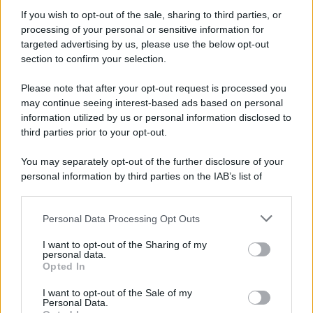
l’imponibilità delle
If you wish to opt-out of the sale, sharing to third parties, or
plusvalenze
processing of your personal or sensitive information for
targeted advertising by us, please use the below opt-out
section to confirm your selection.
Alessio Mauro
-
IMPOSTE
12 AGOSTO 2024
Scontrino parlante per le
Please note that after your opt-out request is processed you
detrazioni anche con la
may continue seeing interest-based ads based on personal
tessera sanitaria scaduta
information utilized by us or personal information disclosed to
third parties prior to your opt-out.
Francesco Rodorigo
-
IMPOSTE
You may separately opt-out of the further disclosure of your
3 GIUGNO 2023
personal information by third parties on the IAB’s list of
Bonus Sud e credito
downstream participants.
d’imposta ZES e ZLS:
domanda dall’8 giugno per le
Personal Data Processing Opt Outs
This information may also be disclosed by us to third parties
spese del 2023
on the IAB’s List of Downstream Participants that may further
I want to opt-out of the Sharing of my
disclose it to other third parties.
personal data.
Opted In
Anna Maria D’Andrea
-
IMPOSTE
17 APRILE 2026
Please note that this website/app uses one or more Google
Rottamazione quinquies
services and may gather and store information including but
I want to opt-out of the Sale of my
2026, domanda in scadenza.
Personal Data.
not limited to your visit or usage behaviour. You may click to
Pochi giorni per adesione,