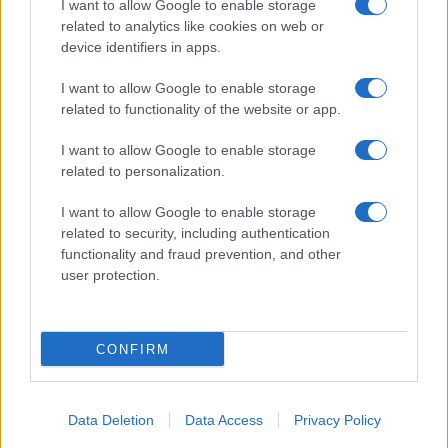
I want to allow Google to enable storage
related to analytics like cookies on web or
device identifiers in apps.
I want to allow Google to enable storage
Acconsento al
trattamento dei dati personali
ai sensi degli
related to functionality of the website or app.
articoli 13-14 del GDPR 2016/679.
I want to allow Google to enable storage
related to personalization.
I want to allow Google to enable storage
Informazione Fiscale S.r.l. - P.I. / C.F.: 13886391005
related to security, including authentication
Testata giornalistica iscritta presso il Tribunale di Velletri al n°
functionality and fraud prevention, and other
14/2018
|
Iscrizione ROC n. 31534/2018
user protection.
Redazione e contatti
|
Informativa sulla Privacy
Preferenze privacy
|
Whistleblowing
|
Codice Etico
|
Modello 231
|
ISO
9001:2015
CONFIRM
Data Deletion
Data Access
Privacy Policy
3