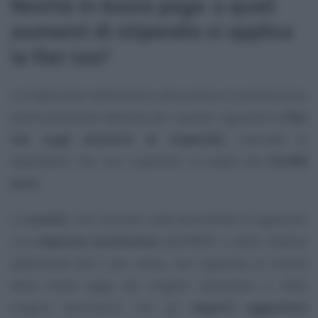
Novità in busta paga: a quali
aumenti di stipendio si applica
la flat tax?
La traduzione dalla teoria alla pratica si preannuncia
particolarmente delicata per quanto riguarda la
flat
tax sugli aumenti di stipendio
riservata ai
dipendenti che non superano la soglia dei
33.000
euro
.
La
novità
, che consiste nella possibilità di applicare
una
imposta sostitutiva
dell’IRPEF e delle relative
addizionali del 5 per cento, non riguarda la
crescita
della busta paga del singolo lavoratore o della
singola lavoratrice, ma gli
importi aggiuntivi