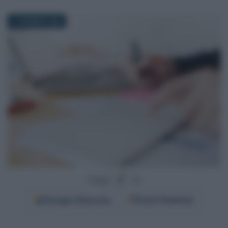
17 GENNAIO 2026
Segui
su
Google
Discover
Fonti Preferite