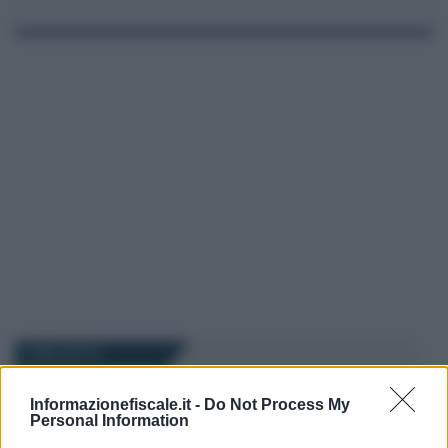
I PIÙ LETTI
Informazionefiscale.it -
Do Not Process My
Marcello Maiorino
-
IMPOSTE
10 APRILE 2023
Personal Information
Cessione immobili abitativi: